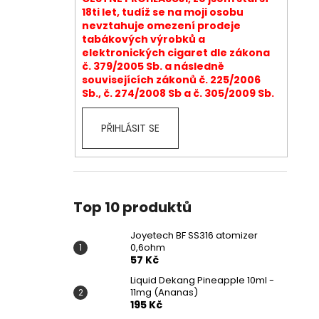
18ti let, tudíž se na moji osobu
nevztahuje omezení prodeje
tabákových výrobků a
elektronických cigaret dle zákona
č. 379/2005 Sb. a následně
souvisejících zákonů č. 225/2006
Sb., č. 274/2008 Sb a č. 305/2009 Sb.
PŘIHLÁSIT SE
Top 10 produktů
Joyetech BF SS316 atomizer
0,6ohm
57 Kč
Liquid Dekang Pineapple 10ml -
11mg (Ananas)
195 Kč