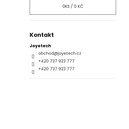
0
KS /
0 KČ
Kontakt
Joyetech
obchod
@
joyetech.cz
+420 737 923 777
+420 737 923 777