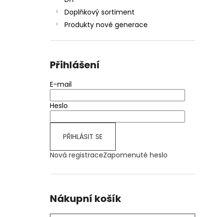
JOYETECH BF SS316 ATOMIZER 0,6OHM
l
Doplňkový sortiment
57 Kč
Produkty nové generace
Přihlášení
E-mail
Heslo
PŘIHLÁSIT SE
Nová registrace
Zapomenuté heslo
Nákupní košík