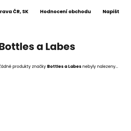
rava ČR, SK
Hodnocení obchodu
Napište n
Co potřebujete najít?
Bottles a Labes
HLEDAT
Žádné produkty značky
Bottles a Labes
nebyly nalezeny...
Doporučujeme