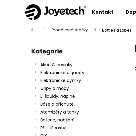
K
Přejít
na
o
Kontakt
Dop
obsah
Zpět
Zpět
š
do
do
í
Domů
Prodávané značky
Bottles a Labes
k
obchodu
obchodu
P
o
Kategorie
Přeskočit
s
kategorie
t
Akce & novinky
r
Elektronické cigarety
a
Elektronické dýmky
n
Gripy a mody
n
E-liquidy, náplně
í
Báze a příchutě
p
Atomizéry a tanky
a
Baterie, nabíjení
n
Příslušenství
e
DIY