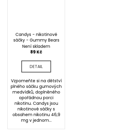
Candys - nikotinové
sáčky - Gummy Bears
Není skladem
89 Kč
DETAIL
Vzpomeňte si na dětství
plného sáčku gumových
medvídků, doplněného
opořádnou porci
nikotinu. Candys jsou
nikotinové sáčky s
obsahem nikotinu 46,9
mg v jednom...