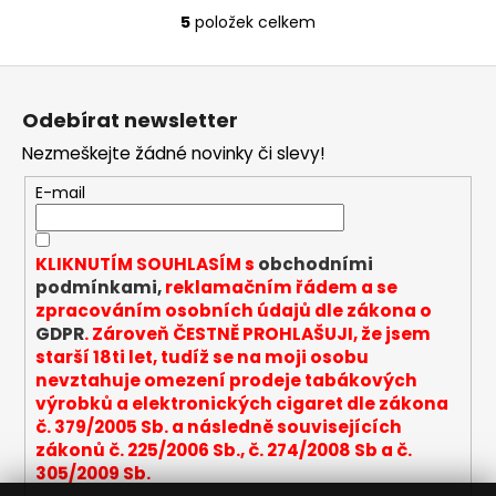
5
položek celkem
O
v
Z
l
á
á
Odebírat newsletter
d
p
a
Nezmeškejte žádné novinky či slevy!
a
c
t
E-mail
í
í
p
r
KLIKNUTÍM SOUHLASÍM s
obchodními
v
podmínkami,
reklamačním řádem a se
k
zpracováním osobních údajů dle zákona o
y
GDPR
. Zároveň ČESTNĚ PROHLAŠUJI, že jsem
v
starší 18ti let, tudíž se na moji osobu
ý
nevztahuje omezení prodeje tabákových
p
výrobků a elektronických cigaret dle zákona
i
č. 379/2005 Sb. a následně souvisejících
s
zákonů č. 225/2006 Sb., č. 274/2008 Sb a č.
u
305/2009 Sb.