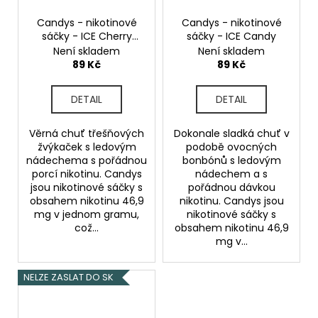
č
u
Candys - nikotinové
Candys - nikotinové
j
sáčky - ICE Cherry
sáčky - ICE Candy
e
Gum
Není skladem
Není skladem
m
89 Kč
89 Kč
e
DETAIL
DETAIL
JOYETECH
ATOMIZER
Věrná chuť třešňových
Dokonale sladká chuť v
EX
žvýkaček s ledovým
podobě ovocných
0,5
nádechema s pořádnou
bonbónů s ledovým
OHM
porcí nikotinu. Candys
nádechem a s
jsou nikotinové sáčky s
pořádnou dávkou
49
Kč
obsahem nikotinu 46,9
nikotinu. Candys jsou
mg v jednom gramu,
nikotinové sáčky s
což...
obsahem nikotinu 46,9
mg v...
NELZE ZASLAT DO SK