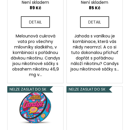
ů
Candy
Vanilla Candy
Není skladem
Není skladem
u
a
89 Kč
85 Kč
k
j
t
í
DETAIL
DETAIL
ů
t
?
Melounová cukrová
Jahoda s vanilkou je
vata pro všechny
kombinace, která vás
milovníky sladkého, v
nikdy neomrzí. A co si
kombinaci s pořádnou
tuto dokonalou příchuť
dávkou nikotinu. Candys
dopřát s pořádnou
jsou nikotinové sáčky s
náloží nikotinu? Candys
HLEDAT
obsahem nikotinu 46,9
jsou nikotinové sáčky s...
mg v...
NELZE ZASLAT DO SK
NELZE ZASLAT DO SK
D
o
p
o
r
u