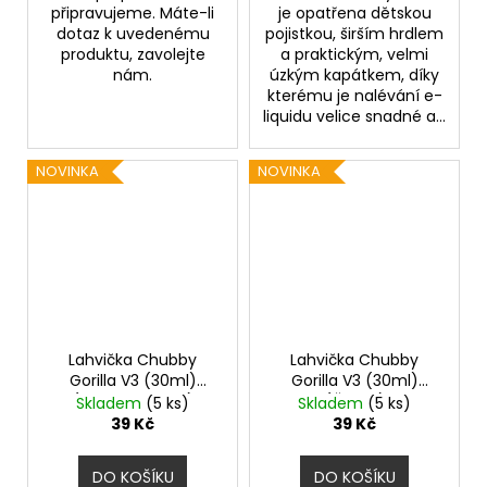
připravujeme. Máte-li
je opatřena dětskou
dotaz k uvedenému
pojistkou, širším hrdlem
produktu, zavolejte
a praktickým, velmi
nám.
úzkým kapátkem, díky
kterému je nalévání e-
liquidu velice snadné a...
NOVINKA
NOVINKA
Lahvička Chubby
Lahvička Chubby
Gorilla V3 (30ml)
Gorilla V3 (30ml)
(Transparentní)
(Černá)
Skladem
(5 ks)
Skladem
(5 ks)
39 Kč
39 Kč
DO KOŠÍKU
DO KOŠÍKU