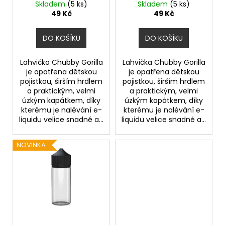
ů
(Transparentní)
(Černá)
Skladem
(5 ks)
Skladem
(5 ks)
u
a
49 Kč
49 Kč
k
j
t
í
DO KOŠÍKU
DO KOŠÍKU
ů
t
?
Lahvička Chubby Gorilla
Lahvička Chubby Gorilla
je opatřena dětskou
je opatřena dětskou
pojistkou, širším hrdlem
pojistkou, širším hrdlem
a praktickým, velmi
a praktickým, velmi
úzkým kapátkem, díky
úzkým kapátkem, díky
kterému je nalévání e-
kterému je nalévání e-
HLEDAT
liquidu velice snadné a...
liquidu velice snadné a...
NOVINKA
D
o
p
o
r
u