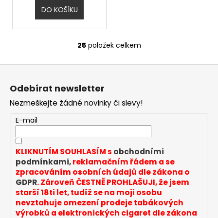
DO KOŠÍKU
25
položek celkem
O
v
Z
l
á
á
Odebírat newsletter
d
p
a
Nezmeškejte žádné novinky či slevy!
a
c
t
E-mail
í
í
p
r
KLIKNUTÍM SOUHLASÍM s
obchodními
v
podmínkami,
reklamačním řádem a se
k
zpracováním osobních údajů dle zákona o
y
GDPR
. Zároveň ČESTNĚ PROHLAŠUJI, že jsem
v
starší 18ti let, tudíž se na moji osobu
ý
nevztahuje omezení prodeje tabákových
p
výrobků a elektronických cigaret dle zákona