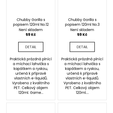
Chubby Gorilla s
Chubby Gorilla s
popisem 120ml No.12
popisem 120ml No.3
Není skladem
Není skladem
59 Kč
59 Kč
DETAIL
DETAIL
Praktická prázdná plnící
Praktická prázdná plnící
a míchací lahvička s
a míchací lahvička s
kapátkem a ryskou,
kapátkem a ryskou,
určená k přípravě
určená k přípravě
vlastních e-liquidů.
vlastních e-liquidů.
Vyrobeno z kvalitního
Vyrobeno z kvalitního
PET. Celkový objem
PET. Celkový objem
120ml. Game...
120ml....