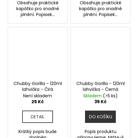
Obsahuje praktické
Obsahuje praktické
kapátko pro snadné
kapátko pro snadné
plnění. Popisek...
plnění. Popisek...
Chubby Gorilla - 120ml
Chubby Gorilla - 120ml
lahvička - Čirá
lahvička - Černá
Není skladem
Skladem
(>5 ks)
25 Kč
35 Kč
DETAIL
DO KOŠÍKU
Krátký popis bude
Popis produktu
doplněn
připravujeme. Máte-li