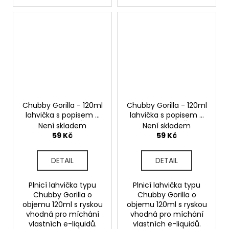
Chubby Gorilla - 120ml
Chubby Gorilla - 120ml
lahvička s popisem a
lahvička s popisem a
ryskou No.2 - Čirá
ryskou No.1 - Čirá
Není skladem
Není skladem
59 Kč
59 Kč
DETAIL
DETAIL
Plnicí lahvička typu
Plnicí lahvička typu
Chubby Gorilla o
Chubby Gorilla o
objemu 120ml s ryskou
objemu 120ml s ryskou
vhodná pro míchání
vhodná pro míchání
vlastních e-liquidů.
vlastních e-liquidů.