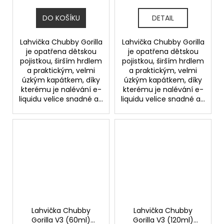
DO KOŠÍKU
DETAIL
Lahvička Chubby Gorilla
Lahvička Chubby Gorilla
je opatřena dětskou
je opatřena dětskou
pojistkou, širším hrdlem
pojistkou, širším hrdlem
a praktickým, velmi
a praktickým, velmi
úzkým kapátkem, díky
úzkým kapátkem, díky
kterému je nalévání e-
kterému je nalévání e-
liquidu velice snadné a...
liquidu velice snadné a...
Lahvička Chubby
Lahvička Chubby
Gorilla V3 (60ml)
Gorilla V3 (120ml)