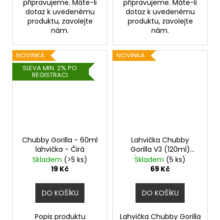
připravujeme. Máte-li
připravujeme. Máte-li
dotaz k uvedenému
dotaz k uvedenému
produktu, zavolejte
produktu, zavolejte
nám.
nám.
NOVINKA
NOVINKA
SLEVA MIN. 2% PO
REGISTRACI
Chubby Gorilla - 60ml
Lahvička Chubby
lahvička - Čirá
Gorilla V3 (120ml)
(Transparentní)
Skladem
(>5 ks)
Skladem
(5 ks)
19 Kč
69 Kč
DO KOŠÍKU
DO KOŠÍKU
Popis produktu
Lahvička Chubby Gorilla