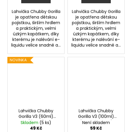
Lahvička Chubby Gorilla
Lahvička Chubby Gorilla
je opatřena dětskou
je opatřena dětskou
pojistkou, širším hrdlem
pojistkou, širším hrdlem
a praktickým, velmi
a praktickým, velmi
úzkým kapátkem, díky
úzkým kapátkem, díky
kterému je nalévání e-
kterému je nalévání e-
liquidu velice snadné a...
liquidu velice snadné a...
NOVINKA
Lahvička Chubby
Lahvička Chubby
Gorilla V3 (60ml)
Gorilla V3 (100ml)
(Černá)
(Transparentní)
Skladem
(5 ks)
Není skladem
49 Kč
59 Kč