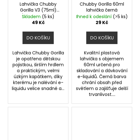
č
Lahvička Chubby
Chubby Gorilla 60ml
u
Gorilla V3 (75ml)
lahvička černá
j
(Black & White)
Skladem
(5 ks)
Ihned k odeslání
(>5 ks)
e
49 Kč
29 Kč
m
e
DO KOŠÍKU
DO KOŠÍKU
Lahvička Chubby Gorilla
Kvalitní plastová
JOYETECH
ATOMIZER
je opatřena dětskou
lahvička s objemem
EX
pojistkou, širším hrdlem
60ml určená pro
0,5
a praktickým, velmi
skladování a dávkování
OHM
úzkým kapátkem, díky
e-liquidů. Černá barva
kterému je nalévání e-
chrání obsah před
49
Kč
liquidu velice snadné a...
světlem a zajišťuje delší
trvanlivost....