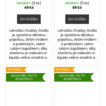
(Transparentní)
(Černá)
Skladem
(5 ks)
Skladem
(5 ks)
49 Kč
69 Kč
DO KOŠÍKU
DO KOŠÍKU
Lahvička Chubby Gorilla
Lahvička Chubby Gorilla
je opatřena dětskou
je opatřena dětskou
pojistkou, širším hrdlem
pojistkou, širším hrdlem
a praktickým, velmi
a praktickým, velmi
úzkým kapátkem, díky
úzkým kapátkem, díky
kterému je nalévání e-
kterému je nalévání e-
liquidu velice snadné a...
liquidu velice snadné a...
NOVINKA
NOVINKA
SLEVA MIN. 2% PO
SLEVA MIN. 2% PO
REGISTRACI
REGISTRACI