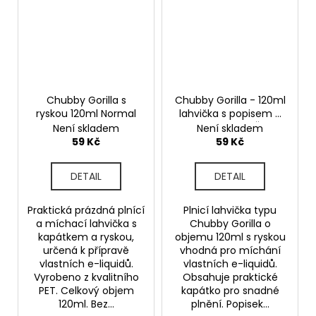
Chubby Gorilla s
Chubby Gorilla - 120ml
ryskou 120ml Normal
lahvička s popisem a
ryskou No.3 - Čirá
Není skladem
Není skladem
59 Kč
59 Kč
DETAIL
DETAIL
Praktická prázdná plnící
Plnicí lahvička typu
a míchací lahvička s
Chubby Gorilla o
kapátkem a ryskou,
objemu 120ml s ryskou
určená k přípravě
vhodná pro míchání
vlastních e-liquidů.
vlastních e-liquidů.
Vyrobeno z kvalitního
Obsahuje praktické
PET. Celkový objem
kapátko pro snadné
120ml. Bez...
plnění. Popisek...