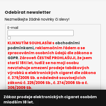
Z
l
á
á
Odebírat newsletter
d
p
a
Nezmeškejte žádné novinky či slevy!
a
c
t
E-mail
í
í
p
r
KLIKNUTÍM SOUHLASÍM s
obchodními
v
podmínkami,
reklamačním řádem a se
k
zpracováním osobních údajů dle zákona o
y
GDPR
. Zároveň ČESTNĚ PROHLAŠUJI, že jsem
v
starší 18ti let, tudíž se na moji osobu
ý
nevztahuje omezení prodeje tabákových
p
výrobků a elektronických cigaret dle zákona
i
č. 379/2005 Sb. a následně souvisejících
s
zákonů č. 225/2006 Sb., č. 274/2008 Sb a č.
u
305/2009 Sb.
Zákaz prodeje elektronických cigaret osobám
PŘIHLÁSIT SE
mladším 18 let.