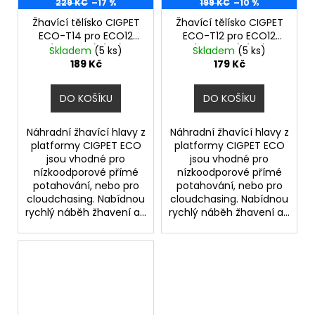
č
229 KČ
–17 %
199 KČ
–10 %
u
Žhavící tělísko CIGPET
Žhavící tělísko CIGPET
j
ECO-T14 pro ECO12
ECO-T12 pro ECO12
e
(0,12ohm) (1ks)
(0,12ohm) (1ks)
Skladem
(5 ks)
Skladem
(5 ks)
m
189 Kč
179 Kč
e
DO KOŠÍKU
DO KOŠÍKU
VAPORESSO
GTX
Náhradní žhavící hlavy z
Náhradní žhavící hlavy z
-
platformy CIGPET ECO
platformy CIGPET ECO
0,8OHM
jsou vhodné pro
jsou vhodné pro
-
nízkoodporové přímé
nízkoodporové přímé
MESH
potahování, nebo pro
potahování, nebo pro
-
cloudchasing. Nabídnou
cloudchasing. Nabídnou
ŽHAVÍCÍ
rychlý náběh žhavení a...
rychlý náběh žhavení a...
HLAVA
78
Kč