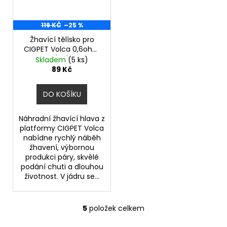
119 KČ
–25 %
Žhavící tělísko pro
CIGPET Volca 0,6ohm
(1ks)
Skladem
(5 ks)
89 Kč
DO KOŠÍKU
Náhradní žhavící hlava z
platformy CIGPET Volca
nabídne rychlý náběh
žhavení, výbornou
produkci páry, skvělé
podání chuti a dlouhou
životnost. V jádru se...
5
položek celkem
O
v