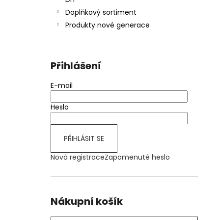
JOYETECH BF SS316 ATOMIZER 0,6OHM
l
Doplňkový sortiment
57 Kč
Produkty nové generace
Přihlášení
E-mail
Heslo
PŘIHLÁSIT SE
Nová registrace
Zapomenuté heslo
Nákupní košík