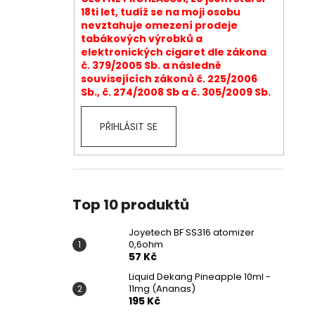
18ti let, tudíž se na moji osobu
nevztahuje omezení prodeje
tabákových výrobků a
elektronických cigaret dle zákona
č. 379/2005 Sb. a následně
souvisejících zákonů č. 225/2006
Sb., č. 274/2008 Sb a č. 305/2009 Sb.
PŘIHLÁSIT SE
Top 10 produktů
Joyetech BF SS316 atomizer
0,6ohm
57 Kč
Liquid Dekang Pineapple 10ml -
11mg (Ananas)
195 Kč