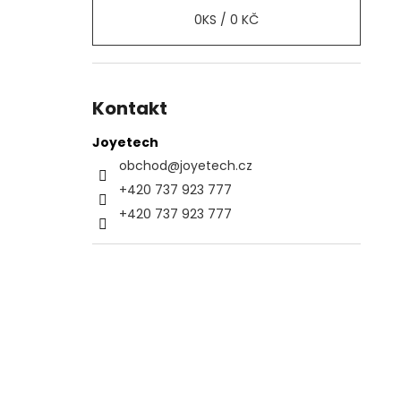
0
KS /
0 KČ
Kontakt
Joyetech
obchod
@
joyetech.cz
+420 737 923 777
+420 737 923 777