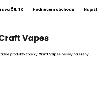
rava ČR, SK
Hodnocení obchodu
Napište n
Co potřebujete najít?
Craft Vapes
HLEDAT
Žádné produkty značky
Craft Vapes
nebyly nalezeny...
Doporučujeme