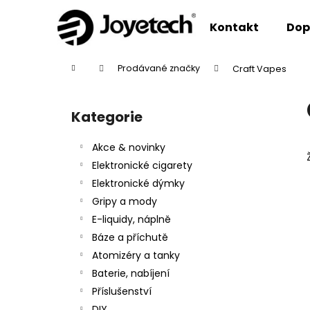
K
Přejít
na
o
Kontakt
Dop
obsah
Zpět
Zpět
š
do
do
í
Domů
Prodávané značky
Craft Vapes
k
obchodu
obchodu
P
o
Kategorie
Přeskočit
s
kategorie
t
Akce & novinky
r
Elektronické cigarety
a
Elektronické dýmky
n
Gripy a mody
n
E-liquidy, náplně
í
Báze a příchutě
p
Atomizéry a tanky
a
Baterie, nabíjení
n
Příslušenství
e
DIY