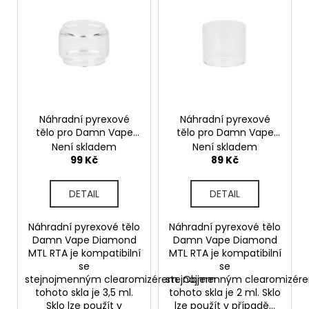
ý
p
a
p
r
j
i
o
í
s
d
t
p
u
?
r
k
o
Náhradní pyrexové
Náhradní pyrexové
t
tělo pro Damn Vape
tělo pro Damn Vape
d
ů
Diamond MTL RTA
Diamond MTL RTA
Není skladem
Není skladem
u
(3,5ml)
(2ml)
HLEDAT
99 Kč
89 Kč
k
t
DETAIL
DETAIL
ů
D
Náhradní pyrexové tělo
Náhradní pyrexové tělo
o
Damn Vape Diamond
Damn Vape Diamond
p
MTL RTA je kompatibilní
MTL RTA je kompatibilní
o
se
se
r
stejnojmenným clearomizérem. Objem
stejnojmenným clearomizér
tohoto skla je 3,5 ml.
tohoto skla je 2 ml. Sklo
u
Sklo lze použít v
lze použít v případě...