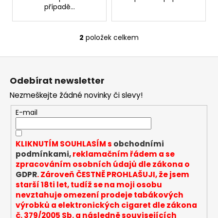
č
případě...
u
j
e
2
položek celkem
O
m
v
e
Z
l
á
á
Odebírat newsletter
JOYETECH
d
p
BF
a
Nezmeškejte žádné novinky či slevy!
a
SS316
c
ATOMIZER
t
E-mail
í
0,6OHM
í
p
57
r
Kč
KLIKNUTÍM SOUHLASÍM s
obchodními
v
podmínkami,
reklamačním řádem a se
k
zpracováním osobních údajů dle zákona o
y
GDPR
. Zároveň ČESTNĚ PROHLAŠUJI, že jsem
v
starší 18ti let, tudíž se na moji osobu
ý
nevztahuje omezení prodeje tabákových
p
výrobků a elektronických cigaret dle zákona
i
č. 379/2005 Sb. a následně souvisejících