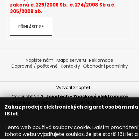
s
zákonů č. 225/2006 Sb., č. 274/2008 Sb a č.
u
305/2009 Sb.
PŘIHLÁSIT SE
Napište nám
Mapa serveru
Reklamace
Dopravné / poštovné
Kontakty
Obchodní podmínky
Vytvořil Shoptet
Copyright 2026
Joyetech - Značkové elektronické
cigarety
. Všechna práva vyhrazena.
Upravit nastavení
Zákaz prodeje elektronických cigaret osobám ml
cookies
18 let.
Tento web používá soubory cookie. Dalším procházen
tohoto webu vyjadřujete souhlas, že jste starší 18ti let a