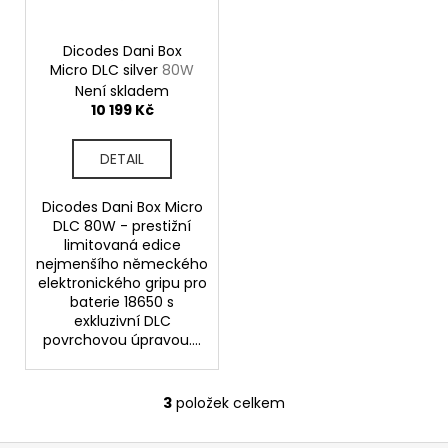
č
u
j
Dicodes Dani Box
e
Micro DLC silver
80W
m
Není skladem
e
10 199 Kč
DETAIL
ELF
BAR
ELFA
Dicodes Dani Box Micro
POD
DLC 80W - prestižní
-
limitovaná edice
PŘEDNAPLNĚNÁ
nejmenšího německého
CARTRIDGE
elektronického gripu pro
-
baterie 18650 s
APPLE
exkluzivní DLC
PEACH
-
povrchovou úpravou....
20MG
-
2KS
3
položek celkem
O
189
v
Kč