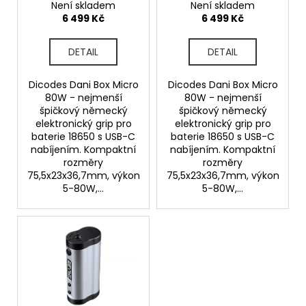
ů
Není skladem
Není skladem
u
a
6 499 Kč
6 499 Kč
k
j
t
í
DETAIL
DETAIL
ů
t
?
Dicodes Dani Box Micro
Dicodes Dani Box Micro
80W - nejmenší
80W - nejmenší
špičkový německý
špičkový německý
elektronický grip pro
elektronický grip pro
baterie 18650 s USB-C
baterie 18650 s USB-C
nabíjením. Kompaktní
nabíjením. Kompaktní
HLEDAT
rozměry
rozměry
75,5x23x36,7mm, výkon
75,5x23x36,7mm, výkon
5-80W,...
5-80W,...
D
o
p
o
r
u