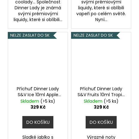
coolady... Společnost
svými prémiovými
Dinner Lady je známá
liquidy, které si oblíbili
svými prémiovými
vapeři po celém světě.
liquidy, které si oblíbili...
Nyní...
NELZE ZASLAT DO SK
NELZE ZASLAT DO SK
Příchuť Dinner Lady
Příchuť Dinner Lady
S&V Ice 10ml Apple
S&V Fruits 10ml Tropic
Sours Ice
Thunder
Skladem
(>5 ks)
Skladem
(>5 ks)
329 Kč
329 Kč
DO KOŠÍKU
DO KOŠÍKU
Sladké jablko s
Výrazné noty