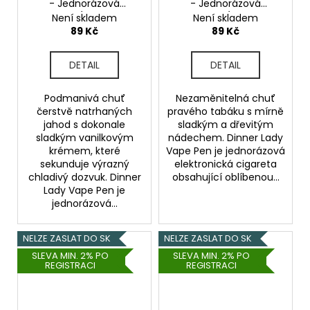
- Jednorázová
- Jednorázová
cigareta (Strawberry
cigareta (Smooth
Není skladem
Není skladem
Ice) 20mg
Tobacco) 20mg
89 Kč
89 Kč
DETAIL
DETAIL
Podmanivá chuť
Nezaměnitelná chuť
čerstvě natrhaných
pravého tabáku s mírně
jahod s dokonale
sladkým a dřevitým
sladkým vanilkovým
nádechem. Dinner Lady
krémem, které
Vape Pen je jednorázová
sekunduje výrazný
elektronická cigareta
chladivý dozvuk. Dinner
obsahující oblíbenou...
Lady Vape Pen je
jednorázová...
NELZE ZASLAT DO SK
NELZE ZASLAT DO SK
SLEVA MIN. 2% PO
SLEVA MIN. 2% PO
REGISTRACI
REGISTRACI