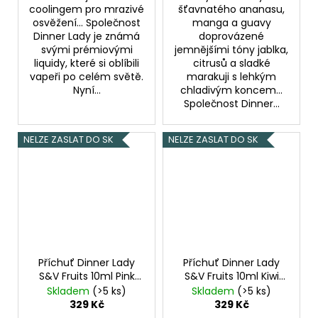
coolingem pro mrazivé
šťavnatého ananasu,
osvěžení... Společnost
manga a guavy
Dinner Lady je známá
doprovázené
svými prémiovými
jemnějšími tóny jablka,
liquidy, které si oblíbili
citrusů a sladké
vapeři po celém světě.
marakuji s lehkým
Nyní...
chladivým koncem...
Společnost Dinner...
NELZE ZASLAT DO SK
NELZE ZASLAT DO SK
Příchuť Dinner Lady
Příchuť Dinner Lady
S&V Fruits 10ml Pink
S&V Fruits 10ml Kiwi
Wave
Melon
Skladem
(>5 ks)
Skladem
(>5 ks)
329 Kč
329 Kč