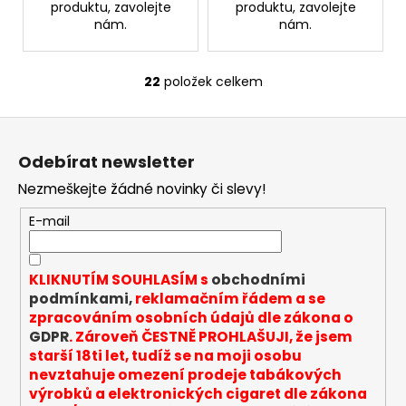
produktu, zavolejte
produktu, zavolejte
nám.
nám.
22
položek celkem
O
v
Z
l
á
á
Odebírat newsletter
d
p
a
Nezmeškejte žádné novinky či slevy!
a
c
t
E-mail
í
í
p
r
KLIKNUTÍM SOUHLASÍM s
obchodními
v
podmínkami,
reklamačním řádem a se
k
zpracováním osobních údajů dle zákona o
y
GDPR
. Zároveň ČESTNĚ PROHLAŠUJI, že jsem
v
starší 18ti let, tudíž se na moji osobu
ý
nevztahuje omezení prodeje tabákových
p
výrobků a elektronických cigaret dle zákona