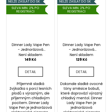
NELZE ZASLAT DO SK
NELZE ZASLAT DO SK
SLEVA MIN. 2% PO
SLEVA MIN. 2% PO
REGISTRACI
REGISTRACI
Dinner Lady Vape Pen
Dinner Lady Vape Pen
- Jednorázová
- Jednorázová
cigareta (Bubblegum
cigareta (Blue
Není skladem
Není skladem
Ice) 20mg
Menthol) 20mg
149 Kč
129 Kč
DETAIL
DETAIL
Příjemně sladká
Dokonale sladké ovocné
žvýkačka s porcí lesních
tóny směsice bobulí,
plodů s výrazným, ale
které doprovází výrazný
příjemným chladivým
chladivý mentol. Dinner
pocitem. Dinner Lady
Lady Vape Pen je
Vape Pen je jednorázová
jednorázová