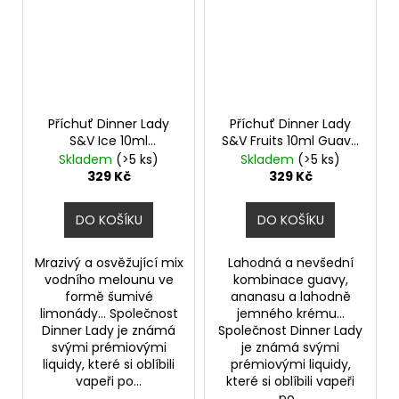
Příchuť Dinner Lady
Příchuť Dinner Lady
S&V Ice 10ml
S&V Fruits 10ml Guava
Watermelon Slices Ice
Sunrise
Skladem
(>5 ks)
Skladem
(>5 ks)
329 Kč
329 Kč
DO KOŠÍKU
DO KOŠÍKU
Mrazivý a osvěžující mix
Lahodná a nevšední
vodního melounu ve
kombinace guavy,
formě šumivé
ananasu a lahodně
limonády... Společnost
jemného krému...
Dinner Lady je známá
Společnost Dinner Lady
svými prémiovými
je známá svými
liquidy, které si oblíbili
prémiovými liquidy,
vapeři po...
které si oblíbili vapeři
po...