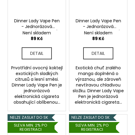
Dinner Lady Vape Pen
Dinner Lady Vape Pen
- Jednorázová
- Jednorázová
cigareta (Pink Berry)
cigareta (Mango Ice)
Není skladem
Není skladem
20mg
20mg
89 Kč
89 Kč
DETAIL
DETAIL
Prvotřídní ovocný koktejl
Exotická chuť zralého
exotických sladkých
manga doplněná o
citrusů a lesní směsi.
výraznou, ale zároveň
Dinner Lady Vape Pen je
nevtíravou chladivou
jednorázová
složku. Dinner Lady Vape
elektronická cigareta
Pen je jednorázová
obsahující oblíbenou...
elektronická cigareta...
NELZE ZASLAT DO SK
NELZE ZASLAT DO SK
SLEVA MIN. 2% PO
SLEVA MIN. 2% PO
REGISTRACI
REGISTRACI