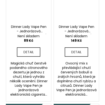
Dinner Lady Vape Pen
Dinner Lady Vape Pen
- Jednorázová
- Jednorázová
cigareta (Lemon Tart)
cigareta (Fruit Mix)
Není skladem
Není skladem
20mg
20mg
89 Kč
149 Kč
DETAIL
DETAIL
Magická chuť čerstvě
Ovocný mix s
podaného citronového
převládající chutí
dezertu je jednou z
červených bobulí a
chutí, která vyhrála
zralých hroznů, která je
několik ocenění. Dinner
doplněna chutí rybízu a
Lady Vape Pen je
citrusů. Dinner Lady
jednorázová
Vape Pen je jednorázová
elektronická cigareta...
elektronická...