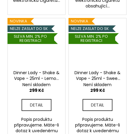
elektronická cigareta...
elektronická cigareta
obsahující...
NOVINKA
NOVINKA
NELZE ZASLAT DO SK
NELZE ZASLAT DO SK
SLEVA MIN. 2% PO
SLEVA MIN. 2% PO
REGISTRACI
REGISTRACI
Dinner Lady - Shake &
Dinner Lady - Shake &
Vape - 25ml - Lemon
Vape - 25ml - Sweet
Sherberts
Fusion
Není skladem
Není skladem
299 Kč
299 Kč
DETAIL
DETAIL
Popis produktu
Popis produktu
připravujeme. Máte-li
připravujeme. Máte-li
dotaz k uvedenému
dotaz k uvedenému