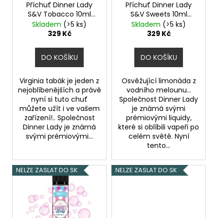
č
o
Příchuť Dinner Lady
Příchuť Dinner Lady
t
u
S&V Tobacco 10ml
S&V Sweets 10ml
d
ů
j
Virginia Tobacco
Watermelon Slices
Skladem
(>5 ks)
Skladem
(>5 ks)
u
e
329 Kč
329 Kč
k
m
e
t
DO KOŠÍKU
DO KOŠÍKU
ů
Virginia tabák je jeden z
Osvěžující limonáda z
ELF
nejoblíbenějších a právě
vodního melounu...
BAR
nyní si tuto chuť
Společnost Dinner Lady
ELFA
POD
můžete užít i ve vašem
je známá svými
-
zařízení!.. Společnost
prémiovými liquidy,
PŘEDNAPLNĚNÁ
Dinner Lady je známá
které si oblíbili vapeři po
CARTRIDGE
svými prémiovými...
celém světě. Nyní
-
tento...
WATERMELON
-
20MG
NELZE ZASLAT DO SK
NELZE ZASLAT DO SK
-
2KS
189
Kč
Původně: