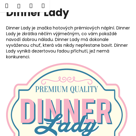
K
Hledat
Nákupní
Menu
Přihlášení
Dinner Lady
Přejít
o
Zpět
Zpět
na
košík
š
obsah
í
Dinner Lady je značka hotových prémiových náplní. Dinner
C
k
Lady je zkrátka něčím výjimečným, co vám pokaždé
o
navodí dobrou náladu. Dinner Lady má dokonale
vyváženou chuť, která vás nikdy nepřestane bavit. Dinner
p
Lady vyniká dezertovou řadou příchutí, jež nemá
o
konkurenci.
t
ř
e
b
u
j
e
t
e
n