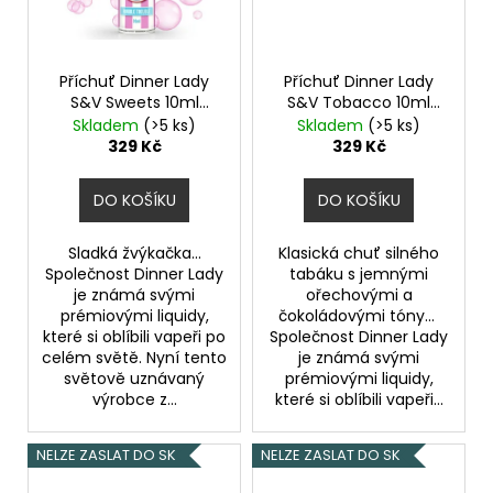
225
Kč
Příchuť Dinner Lady
Příchuť Dinner Lady
S&V Sweets 10ml
S&V Tobacco 10ml
Bubble Trouble
Rich Tobacco
Skladem
(>5 ks)
Skladem
(>5 ks)
329 Kč
329 Kč
DO KOŠÍKU
DO KOŠÍKU
Sladká žvýkačka...
Klasická chuť silného
Společnost Dinner Lady
tabáku s jemnými
je známá svými
ořechovými a
prémiovými liquidy,
čokoládovými tóny...
které si oblíbili vapeři po
Společnost Dinner Lady
celém světě. Nyní tento
je známá svými
světově uznávaný
prémiovými liquidy,
výrobce z...
které si oblíbili vapeři...
NELZE ZASLAT DO SK
NELZE ZASLAT DO SK