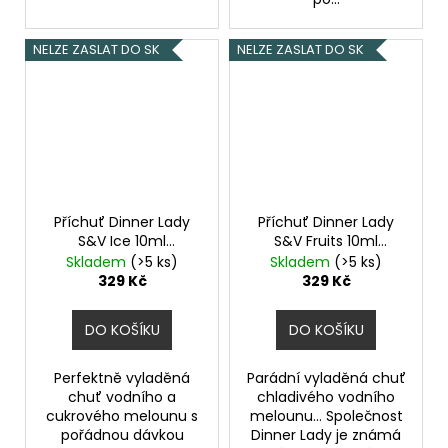
NELZE ZASLAT DO SK
NELZE ZASLAT DO SK
Příchuť Dinner Lady
Příchuť Dinner Lady
S&V Ice 10ml
S&V Fruits 10ml
Watermelon Chill Ice
Watermelon Chill
Skladem
(>5 ks)
Skladem
(>5 ks)
329 Kč
329 Kč
DO KOŠÍKU
DO KOŠÍKU
Perfektně vyladěná
Parádní vyladěná chuť
chuť vodního a
chladivého vodního
cukrového melounu s
melounu... Společnost
pořádnou dávkou
Dinner Lady je známá