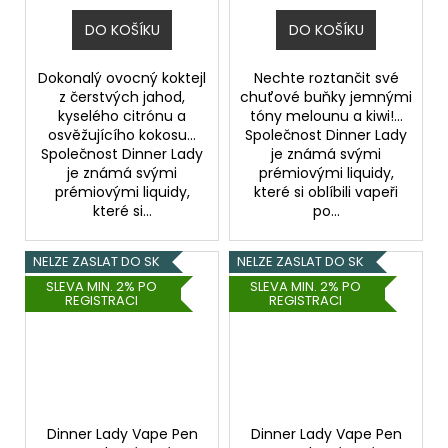
DO KOŠÍKU
DO KOŠÍKU
Dokonalý ovocný koktejl
Nechte roztančit své
z čerstvých jahod,
chuťové buňky jemnými
kyselého citrónu a
tóny melounu a kiwi!...
osvěžujícího kokosu...
Společnost Dinner Lady
Společnost Dinner Lady
je známá svými
je známá svými
prémiovými liquidy,
prémiovými liquidy,
které si oblíbili vapeři
které si...
po...
NELZE ZASLAT DO SK
NELZE ZASLAT DO SK
SLEVA MIN. 2% PO
SLEVA MIN. 2% PO
REGISTRACI
REGISTRACI
Dinner Lady Vape Pen
Dinner Lady Vape Pen