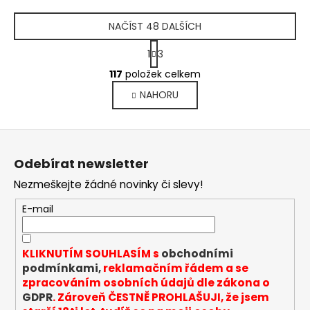
NAČÍST 48 DALŠÍCH
S
1
3
t
O
r
117
položek celkem
v
á
NAHORU
l
n
k
á
o
d
Z
v
a
á
á
c
Odebírat newsletter
n
p
í
í
Nezmeškejte žádné novinky či slevy!
p
a
r
t
E-mail
v
í
k
y
KLIKNUTÍM SOUHLASÍM s
obchodními
v
podmínkami,
reklamačním řádem a se
ý
zpracováním osobních údajů dle zákona o
p
GDPR
. Zároveň ČESTNĚ PROHLAŠUJI, že jsem