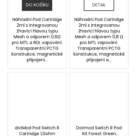
DO KOŠÍKU
DETAIL
Náhradní Pod Cartridge
Náhradní Pod Cartridge
2ml s integrovanou
2ml s integrovanou
žhavící hlavou typu
žhavící hlavou typu
Mesh a odporem 0,6Ω
Mesh a odporem 0,8 Ω
pro MTL a RDL vapování.
pro MTL vapování.
Transparentní PCTG
Transparentní PCTG
konstrukce, magnetické
konstrukce, magnetické
připojení...
připojení a...
dotMod Pod Switch R
Dotmod Switch R Pod
Cartridge 1,0ohm
Kit Forest Green