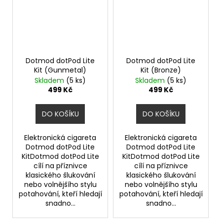
Dotmod dotPod Lite
Dotmod dotPod Lite
Kit (Gunmetal)
Kit (Bronze)
Skladem
(5 ks)
Skladem
(5 ks)
499 Kč
499 Kč
DO KOŠÍKU
DO KOŠÍKU
Elektronická cigareta
Elektronická cigareta
Dotmod dotPod Lite
Dotmod dotPod Lite
KitDotmod dotPod Lite
KitDotmod dotPod Lite
cílí na příznivce
cílí na příznivce
klasického šlukování
klasického šlukování
nebo volnějšího stylu
nebo volnějšího stylu
potahování, kteří hledají
potahování, kteří hledají
snadno...
snadno...