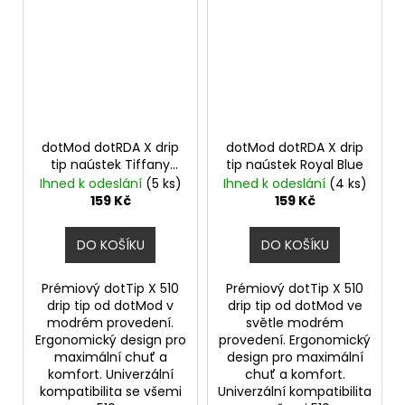
dotMod dotRDA X drip
dotMod dotRDA X drip
tip naústek Tiffany
tip naústek Royal Blue
Blue
Ihned k odeslání
(5 ks)
Ihned k odeslání
(4 ks)
159 Kč
159 Kč
DO KOŠÍKU
DO KOŠÍKU
Prémiový dotTip X 510
Prémiový dotTip X 510
drip tip od dotMod v
drip tip od dotMod ve
modrém provedení.
světle modrém
Ergonomický design pro
provedení. Ergonomický
maximální chuť a
design pro maximální
komfort. Univerzální
chuť a komfort.
kompatibilita se všemi
Univerzální kompatibilita