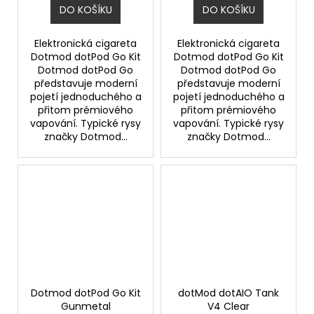
DO KOŠÍKU
DO KOŠÍKU
Elektronická cigareta
Elektronická cigareta
Dotmod dotPod Go Kit
Dotmod dotPod Go Kit
Dotmod dotPod Go
Dotmod dotPod Go
představuje moderní
představuje moderní
pojetí jednoduchého a
pojetí jednoduchého a
přitom prémiového
přitom prémiového
vapování. Typické rysy
vapování. Typické rysy
značky Dotmod...
značky Dotmod...
Dotmod dotPod Go Kit
dotMod dotAIO Tank
Gunmetal
V4 Clear