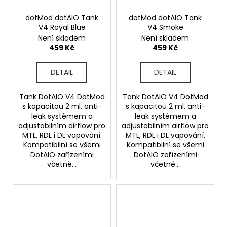
dotMod dotAIO Tank
dotMod dotAIO Tank
V4 Royal Blue
V4 Smoke
Není skladem
Není skladem
459 Kč
459 Kč
DETAIL
DETAIL
Tank DotAIO V4 DotMod
Tank DotAIO V4 DotMod
s kapacitou 2 ml, anti-
s kapacitou 2 ml, anti-
leak systémem a
leak systémem a
adjustabilním airflow pro
adjustabilním airflow pro
MTL, RDL i DL vapování.
MTL, RDL i DL vapování.
Kompatibilní se všemi
Kompatibilní se všemi
DotAIO zařízeními
DotAIO zařízeními
včetně...
včetně...