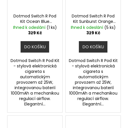
Dotmod Switch R Pod
Dotmod Switch R Pod
Kit Ocean Blue
Kit Sunburst Orange
1000mAh
1000mAh
Ihned k odeslání
(1 ks)
Ihned k odeslání
(5 ks)
329 Kč
329 Kč
DO KOŠÍKU
DO KOŠÍKU
Dotmod Switch R Pod Kit
Dotmod Switch R Pod Kit
- stylová elektronická
- stylová elektronická
cigareta s
cigareta s
automatickým
automatickým
provozem až 25W,
provozem až 25W,
integrovanou baterií
integrovanou baterií
1000mAh a mechanikou
1000mAh a mechanikou
regulací airflow.
regulací airflow.
Elegantní...
Elegantní...