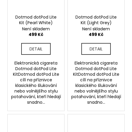
Dotmod dotPod Lite
Dotmod dotPod Lite
Kit (Pearl White)
Kit (Light Grey)
Není skladem
Není skladem
499 Kč
499 Kč
DETAIL
DETAIL
Elektronická cigareta
Elektronická cigareta
Dotmod dotPod Lite
Dotmod dotPod Lite
KitDotmod dotPod Lite
KitDotmod dotPod Lite
cílí na příznivce
cílí na příznivce
klasického šlukování
klasického šlukování
nebo volnějšího stylu
nebo volnějšího stylu
potahování, kteří hledají
potahování, kteří hledají
snadno...
snadno...