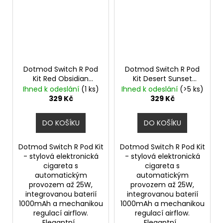
Dotmod Switch R Pod
Dotmod Switch R Pod
Kit Red Obsidian
Kit Desert Sunset
1000mAh
1000mAh
Ihned k odeslání
(1 ks)
Ihned k odeslání
(>5 ks)
329 Kč
329 Kč
DO KOŠÍKU
DO KOŠÍKU
Dotmod Switch R Pod Kit
Dotmod Switch R Pod Kit
- stylová elektronická
- stylová elektronická
cigareta s
cigareta s
automatickým
automatickým
provozem až 25W,
provozem až 25W,
integrovanou baterií
integrovanou baterií
1000mAh a mechanikou
1000mAh a mechanikou
regulací airflow.
regulací airflow.
Elegantní...
Elegantní...