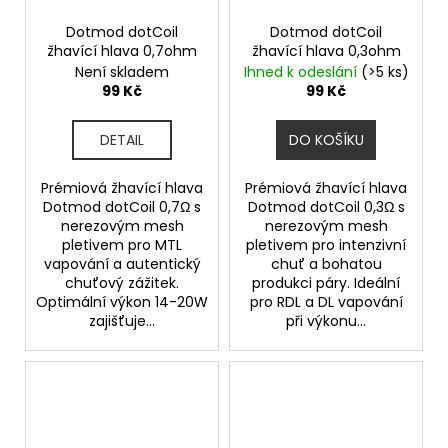
č
u
Dotmod dotCoil
Dotmod dotCoil
j
žhavící hlava 0,7ohm
žhavící hlava 0,3ohm
e
Není skladem
Ihned k odeslání
(>5 ks)
m
99 Kč
99 Kč
e
DETAIL
DO KOŠÍKU
ELF
BAR
Prémiová žhavící hlava
Prémiová žhavící hlava
ELFA
Dotmod dotCoil 0,7Ω s
Dotmod dotCoil 0,3Ω s
POD
nerezovým mesh
nerezovým mesh
-
pletivem pro MTL
pletivem pro intenzivní
PŘEDNAPLNĚNÁ
vapování a autentický
chuť a bohatou
CARTRIDGE
chuťový zážitek.
produkci páry. Ideální
-
Optimální výkon 14-20W
pro RDL a DL vapování
APPLE
zajišťuje...
při výkonu...
PEACH
-
20MG
-
2KS
189
Kč