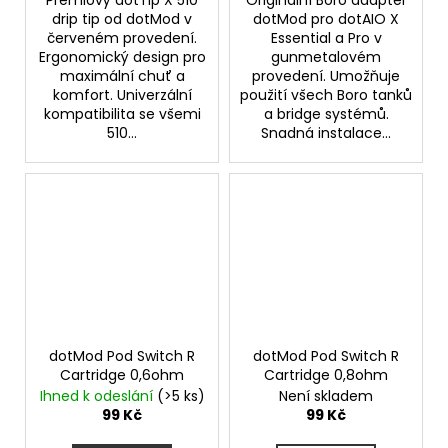
Prémiový dotTip X 510
Originální Boro adaptér
drip tip od dotMod v
dotMod pro dotAIO X
červeném provedení.
Essential a Pro v
Ergonomický design pro
gunmetalovém
maximální chuť a
provedení. Umožňuje
komfort. Univerzální
použití všech Boro tanků
kompatibilita se všemi
a bridge systémů.
510...
Snadná instalace...
dotMod Pod Switch R
dotMod Pod Switch R
Cartridge 0,6ohm
Cartridge 0,8ohm
Ihned k odeslání
(>5 ks)
Není skladem
99 Kč
99 Kč