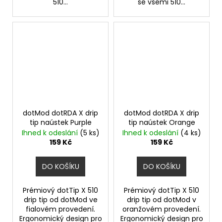
510...
se všemi 510...
dotMod dotRDA X drip
dotMod dotRDA X drip
tip naústek Purple
tip naústek Orange
Ihned k odeslání
(5 ks)
Ihned k odeslání
(4 ks)
159 Kč
159 Kč
DO KOŠÍKU
DO KOŠÍKU
Prémiový dotTip X 510
Prémiový dotTip X 510
drip tip od dotMod ve
drip tip od dotMod v
fialovém provedení.
oranžovém provedení.
Ergonomický design pro
Ergonomický design pro