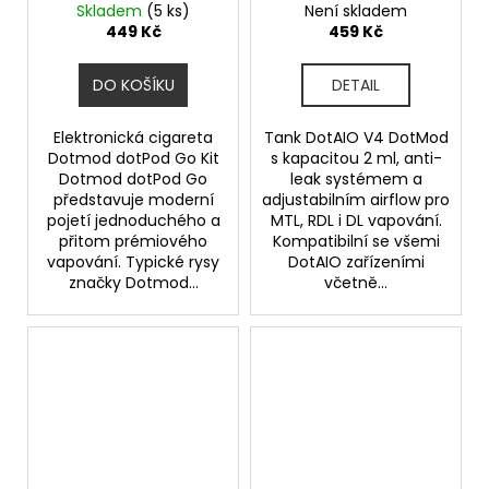
Skladem
(5 ks)
Není skladem
449 Kč
459 Kč
DO KOŠÍKU
DETAIL
Elektronická cigareta
Tank DotAIO V4 DotMod
Dotmod dotPod Go Kit
s kapacitou 2 ml, anti-
Dotmod dotPod Go
leak systémem a
představuje moderní
adjustabilním airflow pro
pojetí jednoduchého a
MTL, RDL i DL vapování.
přitom prémiového
Kompatibilní se všemi
vapování. Typické rysy
DotAIO zařízeními
značky Dotmod...
včetně...