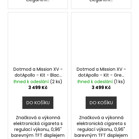
Dotmod a Mission XV -
Dotmod a Mission XV -
dotApollo - Kit - Black
dotApollo - Kit - Grey
80W
80W
Ihned k odeslání
(2 ks)
Ihned k odeslání
(1 ks)
3 499 Kč
3 499 Kč
DO KOŠÍKU
DO KOŠÍKU
Značková a výkonná
Značková a výkonná
elektronická cigareta s
elektronická cigareta s
regulací výkonu, 0,96"
regulací výkonu, 0,96"
barevným TFT displejem
barevným TFT displejem