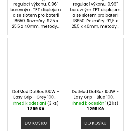
regulací výkonu, 0,96"
regulací výkonu, 0,96"
barevným TFT displejem
barevným TFT displejem
a se slotem pro baterii
a se slotem pro baterii
18650. Rozměry: 92,5 x
18650. Rozměry: 92,5 x
25,5 x 40mm, metody...
25,5 x 40mm, metody...
DotMod DotBox 100W -
DotMod DotBox 100W -
Easy Grip - Grey
100W
Easy Grip - Blue
100W
Mod
Mod
Ihned k odeslání
(3 ks)
Ihned k odeslání
(2 ks)
1 299 Kč
1 299 Kč
DO KOŠÍKU
DO KOŠÍKU