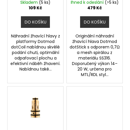
ů
0,6ohm
0,7ohm - 5ks
Skladem
(5 ks)
Ihned k odeslání
(>5 ks)
u
a
109 Kč
479 Kč
k
j
t
í
DO KOŠÍKU
DO KOŠÍKU
ů
t
?
Náhradní žhavící hlavy z
Originální náhradní
platformy Dotmod
žhavící hlava Dotmod
dotCoil nabídnou skvělé
dotStick s odporem 0,7Ω
podání chuti, optimální
a mesh spirálou z
odpařovací plochu a
materiálu SS316.
efektivní náběh žhavení.
Doporučený výkon 14–
HLEDAT
Nabídnou také...
20 W, určena pro
MTL/RDL styl...
D
o
p
o
r
u