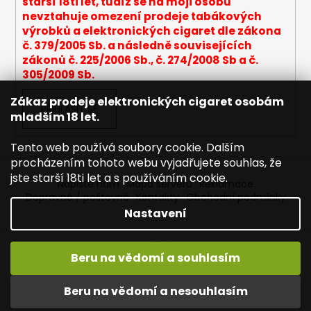
i
starší 18ti let, tudíž se na moji osobu
s
nevztahuje omezení prodeje tabákových
u
výrobků a elektronických cigaret dle zákona
č. 379/2005 Sb. a následně souvisejících
zákonů č. 225/2006 Sb., č. 274/2008 Sb a č.
305/2009 Sb.
Zákaz prodeje elektronických cigaret osobám
PŘIHLÁSIT SE
mladším 18 let.
Tento web používá soubory cookie. Dalším
procházením tohoto webu vyjadřujete souhlas, že
jste starší 18ti let a s používáním cookie.
Napište nám
Mapa serveru
Reklamace
Dopravné / poštovné
Kontakty
Obchodní podmínky
Nastavení
Vytvořil Shoptet
Beru na vědomí a souhlasím
Copyright 2026
Joyetech - Značkové elektronické
cigarety
. Všechna práva vyhrazena.
Upravit nastavení
Vítejte na JOYETECH. DORUČENÍ ZDARMA zásilkovnou nad
Beru na vědomí a nesouhlasím
cookies
600,- kč / 50 EURO!