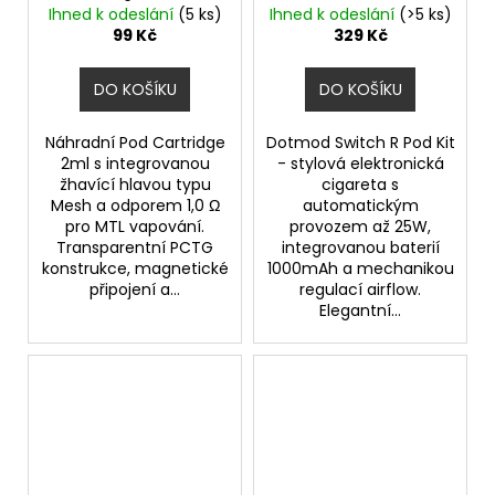
1000mAh
Ihned k odeslání
(5 ks)
Ihned k odeslání
(>5 ks)
99 Kč
329 Kč
DO KOŠÍKU
DO KOŠÍKU
Náhradní Pod Cartridge
Dotmod Switch R Pod Kit
2ml s integrovanou
- stylová elektronická
žhavící hlavou typu
cigareta s
Mesh a odporem 1,0 Ω
automatickým
pro MTL vapování.
provozem až 25W,
Transparentní PCTG
integrovanou baterií
konstrukce, magnetické
1000mAh a mechanikou
připojení a...
regulací airflow.
Elegantní...