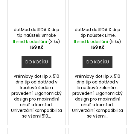
dotMod dotRDA X drip
dotMod dotRDA X drip
tip naústek Smoke
tip naústek Lime
Green
Ihned k odeslání
(3 ks)
Ihned k odeslání
(5 ks)
159 Kč
159 Kč
DO KOŠÍKU
DO KOŠÍKU
Prémiový dotTip X 510
Prémiový dotTip X 510
drip tip od dotMod v
drip tip od dotMod v
kouřově šedém
limetkově zeleném
provedení. Ergonomický
provedení. Ergonomický
design pro maximální
design pro maximální
chuť a komfort.
chuť a komfort.
Univerzální kompatibilita
Univerzální kompatibilita
se všemi 510...
se všemi...