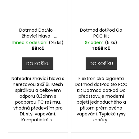
Původně:
225
Kč
Dotmod DotAio -
Dotmod dotPod Go
žhavící hlava -
PCC Kit
0,3ohm
Ihned k odeslání
(>5 ks)
Skladem
(5 ks)
99 Kč
1 099 Kč
DO KOŠÍKU
DO KOŠÍKU
Náhradní žhavící hlava s
Elektronická cigareta
nerezovou SS316L Mesh
Dotmod dotPod Go PCC
spirálkou a celkovém
Kit Dotmod dotPod Go
odporu 0,3ohm s
představuje moderní
podporou TC režimu,
pojetí jednoduchého a
vhodná především pro
přitom prémiového
DL styl vapování.
vapování. Typické rysy
Kompatibilní s...
značky...