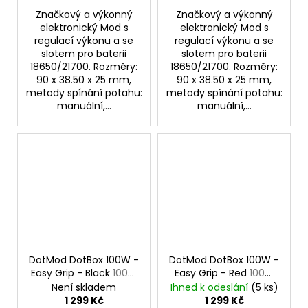
Značkový a výkonný
Značkový a výkonný
elektronický Mod s
elektronický Mod s
regulací výkonu a se
regulací výkonu a se
slotem pro baterii
slotem pro baterii
18650/21700. Rozměry:
18650/21700. Rozměry:
90 x 38.50 x 25 mm,
90 x 38.50 x 25 mm,
metody spínání potahu:
metody spínání potahu:
manuální,...
manuální,...
DotMod DotBox 100W -
DotMod DotBox 100W -
Easy Grip - Black
100W
Easy Grip - Red
100W
Mod
Mod
Není skladem
Ihned k odeslání
(5 ks)
1 299 Kč
1 299 Kč