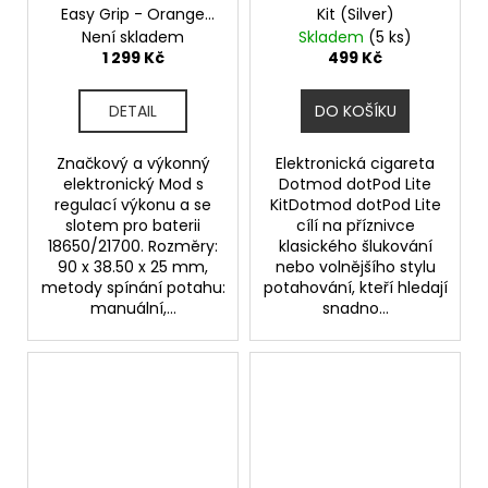
Easy Grip - Orange
Kit (Silver)
100W Mod
Není skladem
Skladem
(5 ks)
1 299 Kč
499 Kč
DETAIL
DO KOŠÍKU
Značkový a výkonný
Elektronická cigareta
elektronický Mod s
Dotmod dotPod Lite
regulací výkonu a se
KitDotmod dotPod Lite
slotem pro baterii
cílí na příznivce
18650/21700. Rozměry:
klasického šlukování
90 x 38.50 x 25 mm,
nebo volnějšího stylu
metody spínání potahu:
potahování, kteří hledají
manuální,...
snadno...