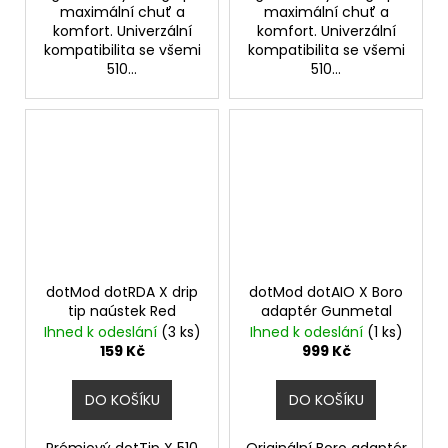
maximální chuť a
maximální chuť a
komfort. Univerzální
komfort. Univerzální
kompatibilita se všemi
kompatibilita se všemi
510...
510...
dotMod dotRDA X drip
dotMod dotAIO X Boro
tip naústek Red
adaptér Gunmetal
Ihned k odeslání
(3 ks)
Ihned k odeslání
(1 ks)
159 Kč
999 Kč
DO KOŠÍKU
DO KOŠÍKU