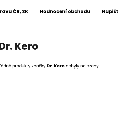
rava ČR, SK
Hodnocení obchodu
Napište n
Co potřebujete najít?
Dr. Kero
HLEDAT
Žádné produkty značky
Dr. Kero
nebyly nalezeny...
Doporučujeme