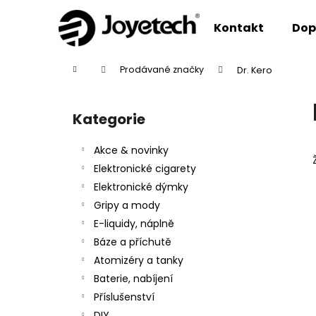
K
Přejít
na
o
Kontakt
Dop
obsah
Zpět
Zpět
š
do
do
í
Domů
Prodávané značky
Dr. Kero
k
obchodu
obchodu
P
o
Kategorie
Přeskočit
s
kategorie
t
Akce & novinky
r
Elektronické cigarety
a
Elektronické dýmky
n
Gripy a mody
n
E-liquidy, náplně
í
Báze a příchutě
p
Atomizéry a tanky
a
Baterie, nabíjení
n
Příslušenství
e
DIY