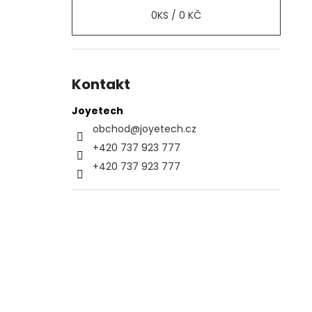
0
KS /
0 KČ
Kontakt
Joyetech
obchod
@
joyetech.cz
+420 737 923 777
+420 737 923 777