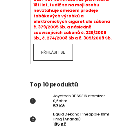
18ti let, tudíž se na moji osobu
nevztahuje omezení prodeje
tabákových výrobků a
elektronických cigaret dle zákona
č. 379/2005 Sb. a následně
souvisejících zákonů č. 225/2006
Sb., č. 274/2008 Sb a č. 305/2009 Sb.
PŘIHLÁSIT SE
Top 10 produktů
Joyetech BF SS316 atomizer
0,6ohm
57 Kč
Liquid Dekang Pineapple 10ml -
11mg (Ananas)
195 Kč