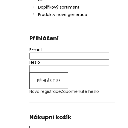
JOYETECH BF SS316 ATOMIZER 0,6OHM
l
Doplňkový sortiment
57 Kč
Produkty nové generace
Přihlášení
E-mail
Heslo
PŘIHLÁSIT SE
Nová registrace
Zapomenuté heslo
Nákupní košík