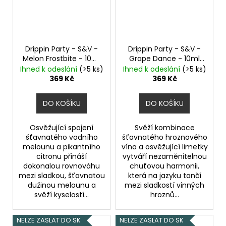
Původně:
225
Kč
Drippin Party - S&V -
Drippin Party - S&V -
Melon Frostbite - 10ml
Grape Dance - 10ml
Chladivý vodní
Hroznové víno a
Ihned k odeslání
(>5 ks)
Ihned k odeslání
(>5 ks)
meloun a citron
limetka
369 Kč
369 Kč
DO KOŠÍKU
DO KOŠÍKU
Osvěžující spojení
Svěží kombinace
šťavnatého vodního
šťavnatého hroznového
melounu a pikantního
vína a osvěžující limetky
citronu přináší
vytváří nezaměnitelnou
dokonalou rovnováhu
chuťovou harmonii,
mezi sladkou, šťavnatou
která na jazyku tančí
dužinou melounu a
mezi sladkostí vinných
svěží kyselostí...
hroznů...
NELZE ZASLAT DO SK
NELZE ZASLAT DO SK