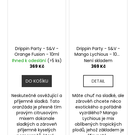
Drippin Party - S&V -
Drippin Party - S&V -
Orange Fusion - 10ml
Mango Lychious - 10ml
Chladivé mango a liči
Ihned k odeslání
(>5 ks)
Není skladem
369 Kč
369 Kč
DO KOŠÍKU
DETAIL
Neskutečně osvěžující a
Máte chuť na sladké, ale
příjemně sladká. Tato
zárověň chcete něco
oranžáda je přesně tím
exotického a pořádně
pravým citrusovým
vyzrálého? Mango
mixem dokonale
Lychious je mix
sladkých a zároveň
oblíbených tropických
příjemně kyselých
plodů, jehož základem je