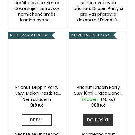
dračího ovoce zlehka
sbírce ovocných
dokresluje mistrovsky
příchutí. Drippin Party si
namíchaná směs
pro Vás připravilo
lesního ovoce,...
dokonale šťavnaté...
NELZE ZASLAT DO SK
NELZE ZASLAT DO SK
Příchuť Drippin Party
Příchuť Drippin Party
S&V: Melon Frostbite
S&V 10ml Grape Dance
(Chladivý vodní
(Hroznové víno a
Není skladem
Skladem
(>5 ks)
meloun s citronem)
limetka)
319 Kč
369 Kč
objem 10ml tabáková
nálepka Kolek Q
DETAIL
DO KOŠÍKU
Nechte se unášet na
Vyjimečná chuť