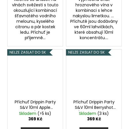
vlnách svěžesti s touto
hroznového vína v
okouzlující kombinací
kombinaci s lehce
šťavnatého vodního
nakyslou limetkou. ...
melounu, kyselého
Příchutě jsou dodávány
citronu a pár kostek
ve 60ml lahvičkách,
ledu. Příchuť je
které obsahují 10ml
příjemně...
koncentrátu....
NELZE ZASLAT DO SK
NELZE ZASLAT DO SK
Příchuť Drippin Party
Příchuť Drippin Party
S&V 10ml Apple
S&V 10ml Berryshot
Maniac (Chladivé
(Kyselé maliny a
Skladem
(>5 ks)
Skladem
(3 ks)
jablko a kyselé kiwi)
sladké borůvky)
369 Kč
369 Kč