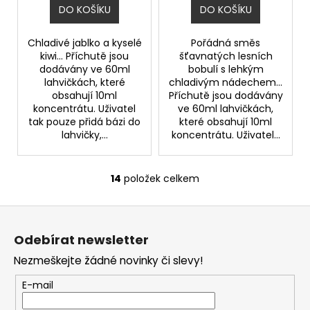
DO KOŠÍKU
DO KOŠÍKU
Chladivé jablko a kyselé
Pořádná směs
kiwi... Příchutě jsou
šťavnatých lesních
dodávány ve 60ml
bobulí s lehkým
lahvičkách, které
chladivým nádechem...
obsahují 10ml
Příchutě jsou dodávány
koncentrátu. Uživatel
ve 60ml lahvičkách,
tak pouze přidá bázi do
které obsahují 10ml
lahvičky,...
koncentrátu. Uživatel...
14
položek celkem
O
v
Z
l
á
á
Odebírat newsletter
d
p
a
Nezmeškejte žádné novinky či slevy!
a
c
t
E-mail
í
í
p