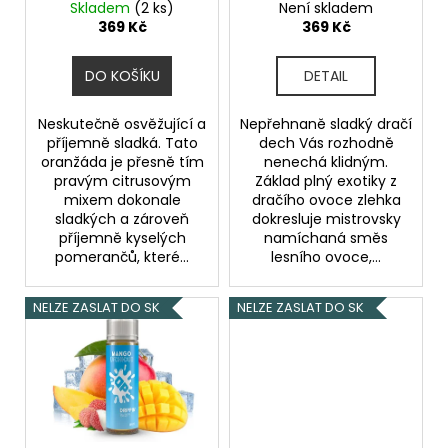
ů
Dračí ovoce
Skladem
(2 ks)
Není skladem
u
a
369 Kč
369 Kč
k
j
t
í
DO KOŠÍKU
DETAIL
ů
t
?
Neskutečně osvěžující a
Nepřehnaně sladký dračí
příjemně sladká. Tato
dech Vás rozhodně
oranžáda je přesně tím
nenechá klidným.
pravým citrusovým
Základ plný exotiky z
mixem dokonale
dračího ovoce zlehka
sladkých a zároveň
dokresluje mistrovsky
HLEDAT
příjemně kyselých
namíchaná směs
pomerančů, které...
lesního ovoce,...
NELZE ZASLAT DO SK
NELZE ZASLAT DO SK
D
o
p
o
r
u