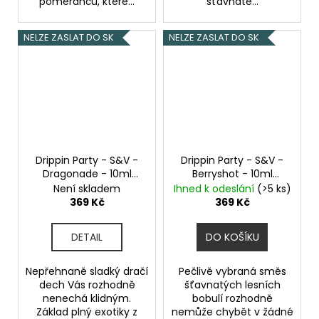
pomerančů, které...
šťavnaté...
NELZE ZASLAT DO SK
NELZE ZASLAT DO SK
Drippin Party - S&V -
Drippin Party - S&V -
Dragonade - 10ml
Berryshot - 10ml
Dračí ovoce
Chladivé kyselé maliny
Není skladem
Ihned k odeslání
(>5 ks)
a sladké borůvky
369 Kč
369 Kč
DETAIL
DO KOŠÍKU
Nepřehnaně sladký dračí
Pečlivě vybraná směs
dech Vás rozhodně
šťavnatých lesních
nenechá klidným.
bobulí rozhodně
Základ plný exotiky z
nemůže chybět v žádné