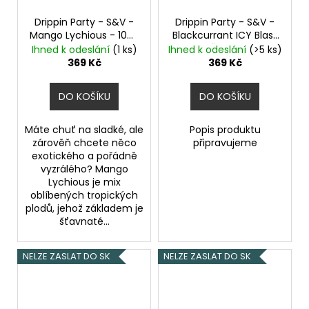
č
u
Drippin Party - S&V -
Drippin Party - S&V -
j
Mango Lychious - 10ml
Blackcurrant ICY Blast
e
Chladivé mango a liči
- 10ml
Černý rybíz a
Ihned k odeslání
(1 ks)
Ihned k odeslání
(>5 ks)
m
grapefruit
369 Kč
369 Kč
e
DO KOŠÍKU
DO KOŠÍKU
ELF
BAR
Máte chuť na sladké, ale
Popis produktu
ELFA
zárověň chcete něco
připravujeme
POD
exotického a pořádně
-
vyzrálého? Mango
PŘEDNAPLNĚNÁ
Lychious je mix
CARTRIDGE
oblíbených tropických
-
plodů, jehož základem je
APPLE
šťavnaté...
PEACH
-
20MG
NELZE ZASLAT DO SK
NELZE ZASLAT DO SK
-
2KS
189
Kč