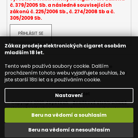
č. 379/2005 Sb. a následně souvisejících
a
zákonů č. 225/2006 Sb., č. 274/2008 Sb a č.
j
305/2009 Sb.
í
t
PŘIHLÁSIT SE
?
Zákaz prodeje elektronických cigaret osobám
mladším 18 let.
Tento web používá soubory cookie. Dalším
Napište nám
Mapa serveru
Reklamace
HLEDAT
procházením tohoto webu vyjadřujete souhlas, že
Dopravné / poštovné
Kontakty
Obchodní podmínky
jste starší 18ti let a s používáním cookie.
Vytvořil Shoptet
Nastavení
D
Copyright 2026
Joyetech - Značkové elektronické
o
cigarety
. Všechna práva vyhrazena.
Upravit nastavení
p
cookies
Beru na vědomí a souhlasím
o
r
Vítejte na JOYETECH. DORUČENÍ ZDARMA zásilkovnou nad
Beru na vědomí a nesouhlasím
u
600,- kč / 50 EURO!