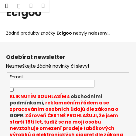
K
Hledat
Nákupní
Menu
Přihlášení
Ecigoo
Přejít
o
Zpět
Zpět
na
košík
š
obsah
í
C
Žádné produkty značky
Ecigoo
nebyly nalezeny...
k
o
Z
p
á
o
Odebírat newsletter
p
t
Nezmeškejte žádné novinky či slevy!
a
ř
t
E-mail
e
í
b
u
KLIKNUTÍM SOUHLASÍM s
obchodními
j
podmínkami,
reklamačním řádem a se
zpracováním osobních údajů dle zákona o
e
GDPR
. Zároveň ČESTNĚ PROHLAŠUJI, že jsem
t
starší 18ti let, tudíž se na moji osobu
e
nevztahuje omezení prodeje tabákových
n
výrobků a elektronických cigaret dle zákona