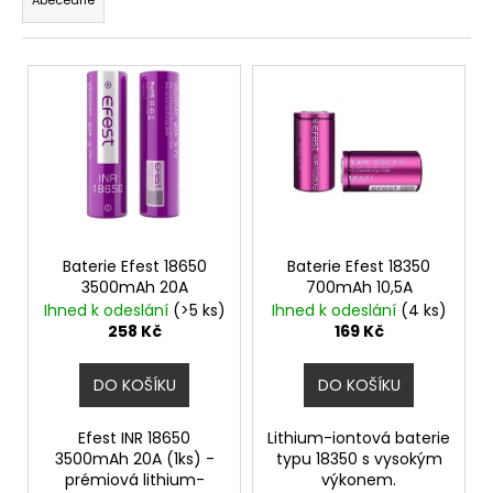
e
a
n
j
V
í
í
ý
p
t
p
r
?
i
o
s
d
p
u
r
k
HLEDAT
o
Baterie Efest 18650
Baterie Efest 18350
t
3500mAh 20A
700mAh 10,5A
d
ů
Ihned k odeslání
(>5 ks)
Ihned k odeslání
(4 ks)
u
258 Kč
169 Kč
D
k
o
t
DO KOŠÍKU
DO KOŠÍKU
p
ů
o
Efest INR 18650
Lithium-iontová baterie
r
3500mAh 20A (1ks) -
typu 18350 s vysokým
u
prémiová lithium-
výkonem.