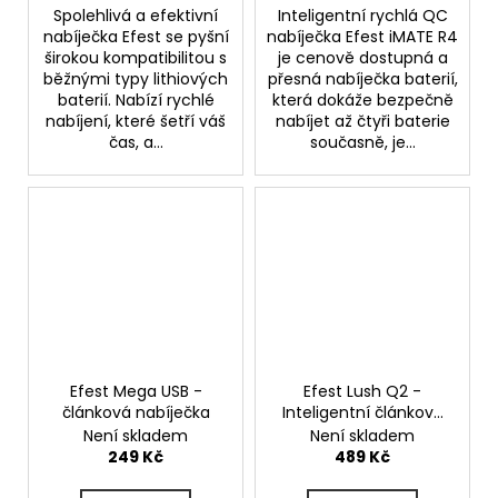
Původně:
Spolehlivá a efektivní
Inteligentní rychlá QC
225
nabíječka Efest se pyšní
nabíječka Efest iMATE R4
Kč
širokou kompatibilitou s
je cenově dostupná a
běžnými typy lithiových
přesná nabíječka baterií,
baterií. Nabízí rychlé
která dokáže bezpečně
nabíjení, které šetří váš
nabíjet až čtyři baterie
čas, a...
současně, je...
Efest Mega USB -
Efest Lush Q2 -
článková nabíječka
Inteligentní článková
nabíječka - 230V
Není skladem
Není skladem
249 Kč
489 Kč