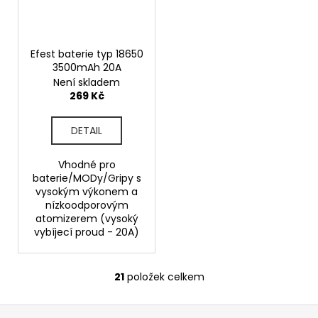
Efest baterie typ 18650
3500mAh 20A
Není skladem
269 Kč
DETAIL
Vhodné pro
baterie/MODy/Gripy s
vysokým výkonem a
nízkoodporovým
atomizerem (vysoký
vybíjecí proud - 20A)
21
položek celkem
O
v
Z
l