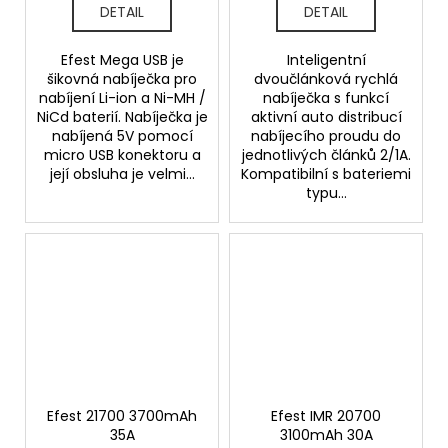
DETAIL
DETAIL
Efest Mega USB je
Inteligentní
šikovná nabíječka pro
dvoučlánková rychlá
nabíjení Li-ion a Ni-MH /
nabíječka s funkcí
NiCd baterií. Nabíječka je
aktivní auto distribucí
nabíjená 5V pomocí
nabíjecího proudu do
micro USB konektoru a
jednotlivých článků 2/1A.
její obsluha je velmi...
Kompatibilní s bateriemi
typu...
Efest 21700 3700mAh
Efest IMR 20700
35A
3100mAh 30A