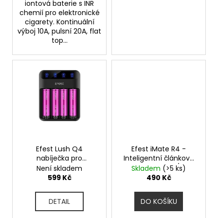
č
iontová baterie s INR
u
chemií pro elektronické
j
cigarety. Kontinuální
výboj 10A, pulsní 20A, flat
e
top...
m
e
ELF
BAR
ELFA
POD
-
PŘEDNAPLNĚNÁ
CARTRIDGE
-
APPLE
Efest Lush Q4
Efest iMate R4 -
PEACH
nabíječka pro
Inteligentní článková
-
monočlánky 1 ks
nabíječka - AC/USB
Není skladem
Skladem
(>5 ks)
20MG
599 Kč
490 Kč
-
2KS
DETAIL
DO KOŠÍKU
189
Kč