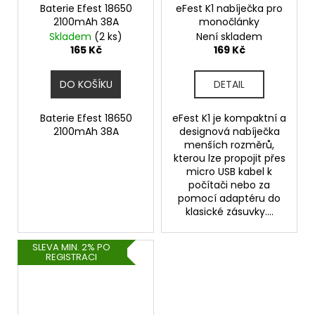
Baterie Efest 18650
eFest K1 nabíječka pro
2100mAh 38A
monočlánky
Skladem
(2 ks)
Není skladem
165 Kč
169 Kč
DO KOŠÍKU
DETAIL
Baterie Efest 18650
eFest K1 je kompaktní a
2100mAh 38A
designová nabíječka
menších rozměrů,
kterou lze propojit přes
micro USB kabel k
počítači nebo za
pomocí adaptéru do
klasické zásuvky....
SLEVA MIN. 2% PO
REGISTRACI