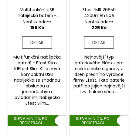
Multifunkční USB
Efest IMR 26650
nabíječka baterií -
4200mAh 50A
Efest Slim K1 (1A)
Není skladem
Není skladem
(Černá)
189 Kč
225 Kč
DETAIL
DETAIL
Multifunkční nabíječka
Nejnovější typ
baterií - Efest Slim
bateriového článku pro
K1Efest Slim K1 je nová
elektronické cigarety z
kompaktní USB
dílen předního výrobce
nabíječka se snadnou
firmy Efest. Tato baterie
obsluhou a
patří do jejich nejnovější
jednoduchým
tzv. fialové série....
ovládáním. Nabíječka
Efest Slim...
SLEVA MIN. 2% PO
SLEVA MIN. 2% PO
REGISTRACI
REGISTRACI