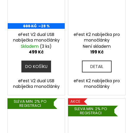
699 KČ
–28 %
eFest V2 dual USB
eFest K2 nabíječka pro
nabíječka monočlánky
monočlánky
Skladem
(3 ks)
Není skladem
499 Kč
199 Kč
DO KOŠÍKU
DETAIL
eFest V2 dual USB
eFest K2 nabíječka pro
nabíječka monočlánky
monočlánky
SLEVA MIN. 2% PO
AKCE
REGISTRACI
SLEVA MIN. 2% PO
REGISTRACI