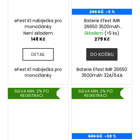
299 KČ
–6 %
eFest K1 nabíječka pro
Baterie Efest IMR
monočlánky
26650 3500mAh
32A/64A
Není skladem
Skladem
(>5 ks)
148 Kč
279 Kč
DETAIL
DO KOŠÍKU
eFest K1 nabíječka pro
Baterie Efest IMR 26650
monočlánky
3500mAh 32A/64A
SLEVA MIN. 2% PO
SLEVA MIN. 2% PO
REGISTRACI
REGISTRACI
599 KČ
–58 %