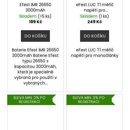
Efest IMR 26650
eFest LUC T1 měřič
3000mAh
napětí pro
monočlánky
Skladem
(>5 ks)
Skladem
(1 ks)
199 Kč
249 Kč
DO KOŠÍKU
DO KOŠÍKU
Baterie Efest IMR 26650
eFest LUC T1 měřič
3000mAh Baterie Efest
napětí pro monočlánky
typu 26650 s
kapacitou 3000mAh,
která je specielně
vybraná pro použití v
vybraných...
SLEVA MIN. 2% PO
SLEVA MIN. 2% PO
REGISTRACI
REGISTRACI