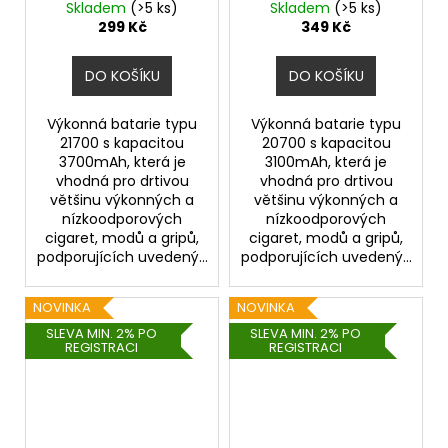
Skladem
(>5 ks)
Skladem
(>5 ks)
299 Kč
349 Kč
DO KOŠÍKU
DO KOŠÍKU
Výkonná batarie typu
Výkonná batarie typu
21700 s kapacitou
20700 s kapacitou
3700mAh, která je
3100mAh, která je
vhodná pro drtivou
vhodná pro drtivou
většinu výkonných a
většinu výkonných a
nízkoodporových
nízkoodporových
cigaret, modů a gripů,
cigaret, modů a gripů,
podporujících uvedený...
podporujících uvedený...
NOVINKA
NOVINKA
SLEVA MIN. 2% PO
SLEVA MIN. 2% PO
REGISTRACI
REGISTRACI