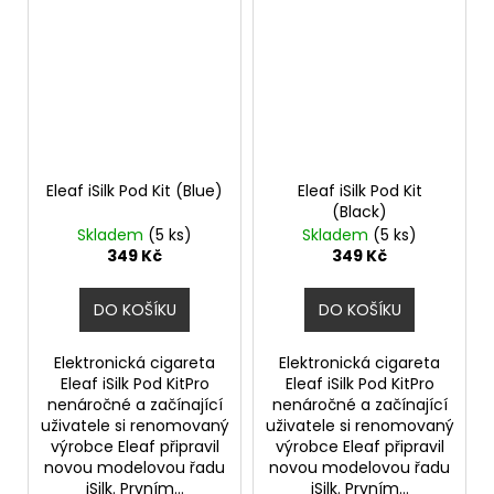
Eleaf iSilk Pod Kit (Blue)
Eleaf iSilk Pod Kit
(Black)
Skladem
(5 ks)
Skladem
(5 ks)
349 Kč
349 Kč
DO KOŠÍKU
DO KOŠÍKU
Elektronická cigareta
Elektronická cigareta
Eleaf iSilk Pod KitPro
Eleaf iSilk Pod KitPro
nenáročné a začínající
nenáročné a začínající
uživatele si renomovaný
uživatele si renomovaný
výrobce Eleaf připravil
výrobce Eleaf připravil
novou modelovou řadu
novou modelovou řadu
iSilk. Prvním...
iSilk. Prvním...