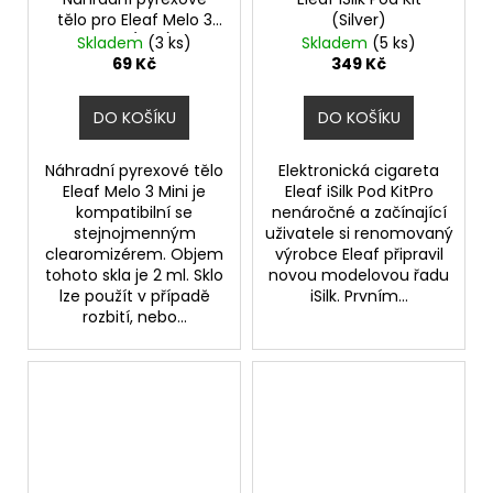
tělo pro Eleaf Melo 3
(Silver)
Mini (2ml)
Skladem
(3 ks)
Skladem
(5 ks)
69 Kč
349 Kč
DO KOŠÍKU
DO KOŠÍKU
Náhradní pyrexové tělo
Elektronická cigareta
Eleaf Melo 3 Mini je
Eleaf iSilk Pod KitPro
kompatibilní se
nenáročné a začínající
stejnojmenným
uživatele si renomovaný
clearomizérem. Objem
výrobce Eleaf připravil
tohoto skla je 2 ml. Sklo
novou modelovou řadu
lze použít v případě
iSilk. Prvním...
rozbití, nebo...