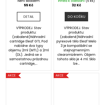
(1ks) - VÝPRODEJ.
(4ml) - VÝPRODEJ.
Není skladem
Ihned k odeslání
(5 ks)
55 Kč
32 Kč
DETAIL
DO KOŠÍKU
VÝPRODEJ. Stav
VÝPRODEJ. Stav
produktu:
produktu:
(zabalené)Náhradní
(zabalené)Náhradní
cartridge Eleaf GTL Pod
pyrexové tělo Eleaf Melo
nabídne dva typy
3 je kompatibilní se
objemu 2ml (MTL) a 2ml
stejnojmenným
(DL). Jedná se o
clearomizérem. Objem
samostatnou prázdnou
tohoto skla je 4 ml. Sklo
cartridge,...
lze...
AKCE
AKCE