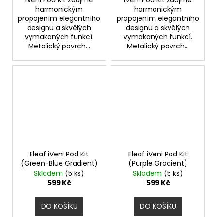
iVeni Pod Kit zaujme
iVeni Pod Kit zaujme
harmonickým
harmonickým
propojením elegantního
propojením elegantního
designu a skvělých
designu a skvělých
vymakaných funkcí.
vymakaných funkcí.
Metalický povrch...
Metalický povrch...
Eleaf iVeni Pod Kit
Eleaf iVeni Pod Kit
(Green-Blue Gradient)
(Purple Gradient)
Skladem
(5 ks)
Skladem
(5 ks)
599 Kč
599 Kč
DO KOŠÍKU
DO KOŠÍKU