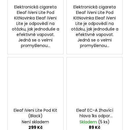
Elektronická cigareta
Elektronická cigareta
Eleaf iVeni Lite Pod
Eleaf iVeni Lite Pod
KitNovinka Eleaf iVeni
KitNovinka Eleaf iVeni
Lite je odpovědí na
Lite je odpovědí na
otázku, jak jednoduše a
otázku, jak jednoduše a
efektivně vapovat.
efektivně vapovat.
Jedná se o velmi
Jedná se o velmi
promyšlenou...
promyšlenou...
Eleaf iVeni Lite Pod Kit
Eleaf EC-A žhavící
(Black)
hlava 1ks odpor
0,3ohm
Není skladem
Skladem
(5 ks)
299 Kč
89 Kč