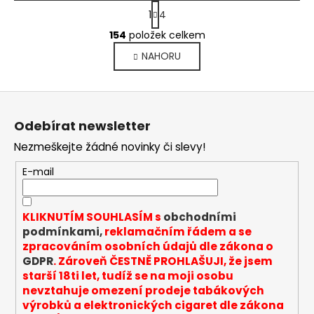
S
1
4
t
O
r
154
položek celkem
v
á
NAHORU
l
n
k
á
o
d
Z
v
a
á
á
c
Odebírat newsletter
n
p
í
í
Nezmeškejte žádné novinky či slevy!
p
a
r
t
E-mail
v
í
k
y
KLIKNUTÍM SOUHLASÍM s
obchodními
v
podmínkami,
reklamačním řádem a se
ý
zpracováním osobních údajů dle zákona o
p
GDPR
. Zároveň ČESTNĚ PROHLAŠUJI, že jsem
i
starší 18ti let, tudíž se na moji osobu
s
nevztahuje omezení prodeje tabákových
u
výrobků a elektronických cigaret dle zákona