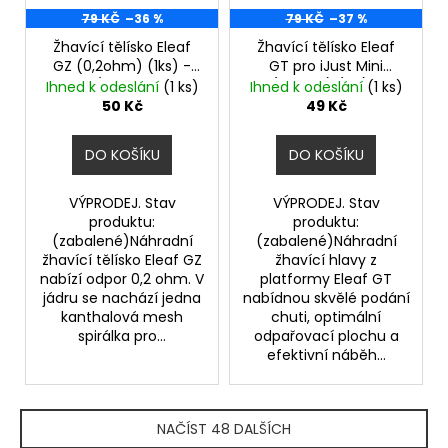
79 KČ
–36 %
79 KČ
–37 %
Žhavící tělísko Eleaf
Žhavící tělísko Eleaf
GZ (0,2ohm) (1ks) -
GT pro iJust Mini
VÝPRODEJ.
(1,2ohm) (1ks) -
Ihned k odeslání
(1 ks)
Ihned k odeslání
(1 ks)
VÝPRODEJ.
50 Kč
49 Kč
DO KOŠÍKU
DO KOŠÍKU
VÝPRODEJ. Stav
VÝPRODEJ. Stav
produktu:
produktu:
(zabalené)Náhradní
(zabalené)Náhradní
žhavící tělísko Eleaf GZ
žhavící hlavy z
nabízí odpor 0,2 ohm. V
platformy Eleaf GT
jádru se nachází jedna
nabídnou skvělé podání
kanthalová mesh
chuti, optimální
spirálka pro...
odpařovací plochu a
efektivní náběh...
NAČÍST 48 DALŠÍCH