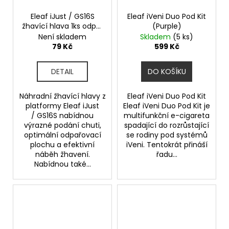
č
u
Eleaf iJust / GS16S
Eleaf iVeni Duo Pod Kit
j
žhavící hlava 1ks odpor
(Purple)
e
1,6ohm
Není skladem
Skladem
(5 ks)
m
79 Kč
599 Kč
e
DETAIL
DO KOŠÍKU
VAPORESSO
GTX
Náhradní žhavící hlavy z
Eleaf iVeni Duo Pod Kit
-
platformy Eleaf iJust
Eleaf iVeni Duo Pod Kit je
0,8OHM
/ GS16S nabídnou
multifunkční e-cigareta
-
výrazné podání chuti,
spadající do rozrůstající
MESH
optimální odpařovací
se rodiny pod systémů
-
plochu a efektivní
iVeni. Tentokrát přináší
ŽHAVÍCÍ
náběh žhavení.
řadu...
HLAVA
Nabídnou také...
78
Kč