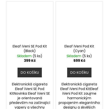
Eleaf iVeni SE Pod Kit
Eleaf iVeni Pod Kit
(Black)
(Cyan)
Skladem
(5 ks)
Skladem
(5 ks)
399 Kč
599 Kč
DO KOŠÍKU
DO KOŠÍKU
Elektronická cigareta
Elektronická cigareta
Eleaf iVeni SE Pod
Eleaf iVeni Pod KitEleaf
KitNovinka Eleaf iVeni SE
iVeni Pod Kit zaujme
je orientovaná
harmonickým
především na začínající
propojením elegantního
vapery a všechny
designu a skvělých