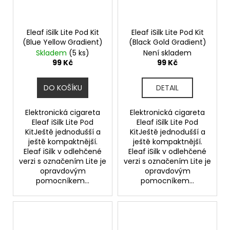
Eleaf iSilk Lite Pod Kit
Eleaf iSilk Lite Pod Kit
(Blue Yellow Gradient)
(Black Gold Gradient)
Skladem
(5 ks)
Není skladem
99 Kč
99 Kč
DO KOŠÍKU
DETAIL
Elektronická cigareta
Elektronická cigareta
Eleaf iSilk Lite Pod
Eleaf iSilk Lite Pod
KitJeště jednodušší a
KitJeště jednodušší a
ještě kompaktnější.
ještě kompaktnější.
Eleaf iSilk v odlehčené
Eleaf iSilk v odlehčené
verzi s označením Lite je
verzi s označením Lite je
opravdovým
opravdovým
pomocníkem...
pomocníkem...