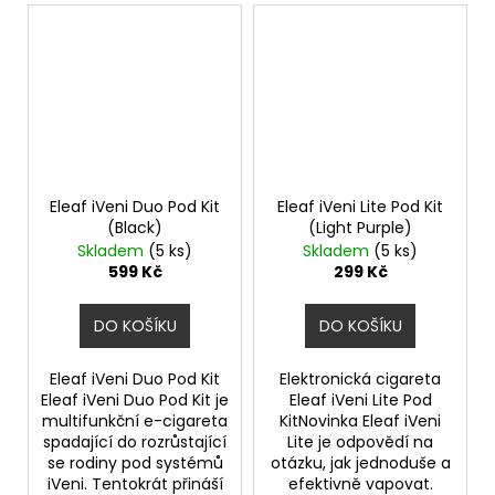
Eleaf iVeni Duo Pod Kit
Eleaf iVeni Lite Pod Kit
(Black)
(Light Purple)
Skladem
(5 ks)
Skladem
(5 ks)
599 Kč
299 Kč
DO KOŠÍKU
DO KOŠÍKU
Eleaf iVeni Duo Pod Kit
Elektronická cigareta
Eleaf iVeni Duo Pod Kit je
Eleaf iVeni Lite Pod
multifunkční e-cigareta
KitNovinka Eleaf iVeni
spadající do rozrůstající
Lite je odpovědí na
se rodiny pod systémů
otázku, jak jednoduše a
iVeni. Tentokrát přináší
efektivně vapovat.