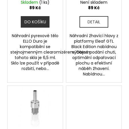
ů
DURO / iJust 3 (6,5ml)
1,2ohm
Skladem
(1 ks)
Není skladem
u
a
89 Kč
89 Kč
k
j
t
í
DO KOŠÍKU
DETAIL
ů
t
?
Náhradní pyrexové tělo
Náhradní žhavící hlavy z
ELLO Duro je
platformy Eleaf GTL
kompatibilní se
Black Edition nabídnou
stejnojmenným clearomizérem. Objem
výborné podání chuti,
tohoto skla je 6,5 ml.
optimální odpařovací
Sklo lze použít v případě
plochu a efektivní
HLEDAT
rozbití, nebo...
náběh žhavení.
Nabídnou...
D
o
p
o
r
u