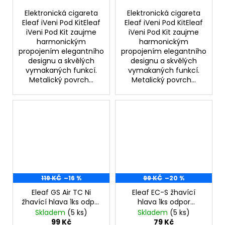
Elektronická cigareta
Elektronická cigareta
Eleaf iVeni Pod KitEleaf
Eleaf iVeni Pod KitEleaf
iVeni Pod Kit zaujme
iVeni Pod Kit zaujme
harmonickým
harmonickým
propojením elegantního
propojením elegantního
designu a skvělých
designu a skvělých
vymakaných funkcí.
vymakaných funkcí.
Metalický povrch...
Metalický povrch...
119 KČ
–16 %
99 KČ
–20 %
Eleaf GS Air TC Ni
Eleaf EC-S žhavící
žhavící hlava 1ks odpor
hlava 1ks odpor
0,15ohm
0,6ohm
Skladem
(5 ks)
Skladem
(5 ks)
99 Kč
79 Kč