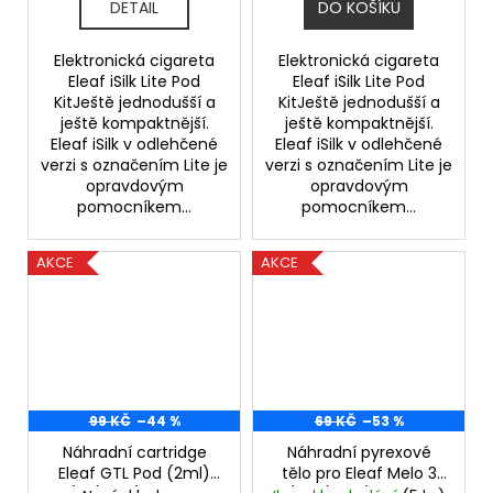
DETAIL
DO KOŠÍKU
Elektronická cigareta
Elektronická cigareta
Eleaf iSilk Lite Pod
Eleaf iSilk Lite Pod
KitJeště jednodušší a
KitJeště jednodušší a
ještě kompaktnější.
ještě kompaktnější.
Eleaf iSilk v odlehčené
Eleaf iSilk v odlehčené
verzi s označením Lite je
verzi s označením Lite je
opravdovým
opravdovým
pomocníkem...
pomocníkem...
AKCE
AKCE
99 KČ
–44 %
69 KČ
–53 %
Náhradní cartridge
Náhradní pyrexové
Eleaf GTL Pod (2ml)
tělo pro Eleaf Melo 3