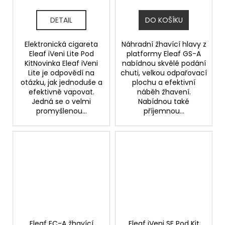
DETAIL
DO KOŠÍKU
Elektronická cigareta
Náhradní žhavící hlavy z
Eleaf iVeni Lite Pod
platformy Eleaf GS-A
KitNovinka Eleaf iVeni
nabídnou skvělé podání
Lite je odpovědí na
chuti, velkou odpařovací
otázku, jak jednoduše a
plochu a efektivní
efektivně vapovat.
náběh žhavení.
Jedná se o velmi
Nabídnou také
promyšlenou...
příjemnou...
Eleaf EC-A žhavící
Eleaf iVeni SE Pod Kit