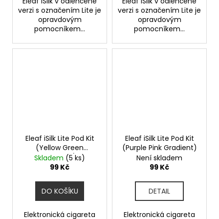
Eleaf iSilk v odlehčené
Eleaf iSilk v odlehčené
verzi s označením Lite je
verzi s označením Lite je
opravdovým
opravdovým
pomocníkem...
pomocníkem...
Eleaf iSilk Lite Pod Kit
Eleaf iSilk Lite Pod Kit
(Yellow Green
(Purple Pink Gradient)
Gradient)
Skladem
(5 ks)
Není skladem
99 Kč
99 Kč
DO KOŠÍKU
DETAIL
Elektronická cigareta
Elektronická cigareta