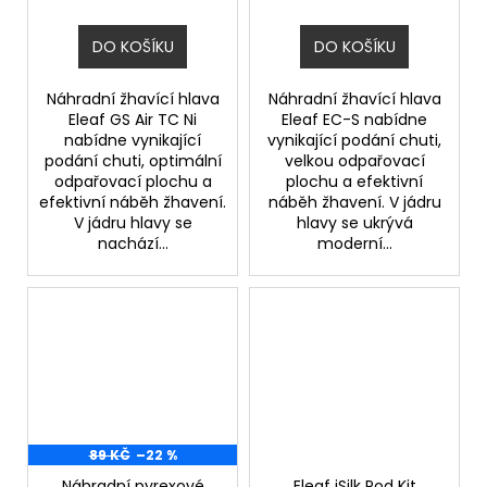
DO KOŠÍKU
DO KOŠÍKU
Náhradní žhavící hlava
Náhradní žhavící hlava
Eleaf GS Air TC Ni
Eleaf EC-S nabídne
nabídne vynikající
vynikající podání chuti,
podání chuti, optimální
velkou odpařovací
odpařovací plochu a
plochu a efektivní
efektivní náběh žhavení.
náběh žhavení. V jádru
V jádru hlavy se
hlavy se ukrývá
nachází...
moderní...
89 KČ
–22 %
Náhradní pyrexové
Eleaf iSilk Pod Kit