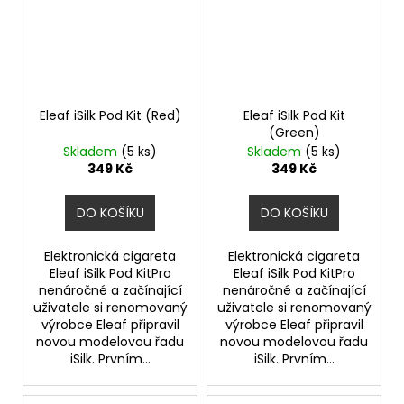
Eleaf iSilk Pod Kit (Red)
Eleaf iSilk Pod Kit
(Green)
Skladem
(5 ks)
Skladem
(5 ks)
349 Kč
349 Kč
DO KOŠÍKU
DO KOŠÍKU
Elektronická cigareta
Elektronická cigareta
Eleaf iSilk Pod KitPro
Eleaf iSilk Pod KitPro
nenáročné a začínající
nenáročné a začínající
uživatele si renomovaný
uživatele si renomovaný
výrobce Eleaf připravil
výrobce Eleaf připravil
novou modelovou řadu
novou modelovou řadu
iSilk. Prvním...
iSilk. Prvním...