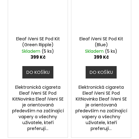
Eleaf iVeni SE Pod Kit
Eleaf iVeni SE Pod Kit
(Green Ripple)
(Blue)
Skladem
(5 ks)
Skladem
(5 ks)
399 Kč
399 Kč
DO KOŠÍKU
DO KOŠÍKU
Elektronická cigareta
Elektronická cigareta
Eleaf iVeni SE Pod
Eleaf iVeni SE Pod
KitNovinka Eleaf iVeni SE
KitNovinka Eleaf iVeni SE
je orientovaná
je orientovaná
především na začínající
především na začínající
vapery a všechny
vapery a všechny
uživatele, kteří
uživatele, kteří
preferují...
preferují...