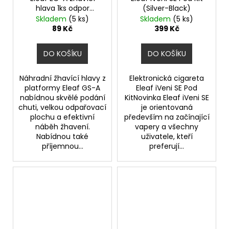
hlava 1ks odpor
(Silver-Black)
0,15ohm
Skladem
(5 ks)
Skladem
(5 ks)
89 Kč
399 Kč
DO KOŠÍKU
DO KOŠÍKU
Náhradní žhavící hlavy z
Elektronická cigareta
platformy Eleaf GS-A
Eleaf iVeni SE Pod
nabídnou skvělé podání
KitNovinka Eleaf iVeni SE
chuti, velkou odpařovací
je orientovaná
plochu a efektivní
především na začínající
náběh žhavení.
vapery a všechny
Nabídnou také
uživatele, kteří
příjemnou...
preferují...