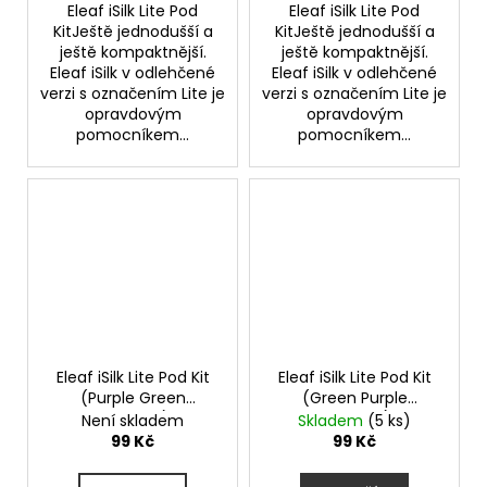
Eleaf iSilk Lite Pod
Eleaf iSilk Lite Pod
KitJeště jednodušší a
KitJeště jednodušší a
ještě kompaktnější.
ještě kompaktnější.
Eleaf iSilk v odlehčené
Eleaf iSilk v odlehčené
verzi s označením Lite je
verzi s označením Lite je
opravdovým
opravdovým
pomocníkem...
pomocníkem...
Eleaf iSilk Lite Pod Kit
Eleaf iSilk Lite Pod Kit
(Purple Green
(Green Purple
Gradient)
Gradient)
Není skladem
Skladem
(5 ks)
99 Kč
99 Kč