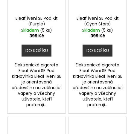
Eleaf iVeni SE Pod Kit
Eleaf iVeni SE Pod Kit
(Purple)
(Cyan Stars)
Skladem
(5 ks)
Skladem
(5 ks)
399 Kč
399 Kč
DO KOŠÍKU
DO KOŠÍKU
Elektronická cigareta
Elektronická cigareta
Eleaf iVeni SE Pod
Eleaf iVeni SE Pod
KitNovinka Eleaf iVeni SE
KitNovinka Eleaf iVeni SE
je orientovaná
je orientovaná
především na začínající
především na začínající
vapery a všechny
vapery a všechny
uživatele, kteří
uživatele, kteří
preferují...
preferují...