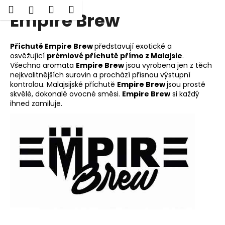
K
Hledat
Nákupní
Menu
Přihlášení
Empire Brew
Přejít
o
Zpět
Zpět
na
košík
š
obsah
í
Příchutě Empire Brew
představují exotické a
C
k
osvěžující
prémiové příchutě přímo z Malajsie
.
o
Všechna aromata
Empire Brew
jsou vyrobena jen z těch
nejkvalitnějších surovin a prochází přísnou výstupní
p
kontrolou. Malajsijské příchutě
Empire Brew
jsou prostě
o
skvělé, dokonalé ovocné směsi.
Empire Brew
si každý
ihned zamiluje.
t
ř
e
b
u
j
e
t
e
n