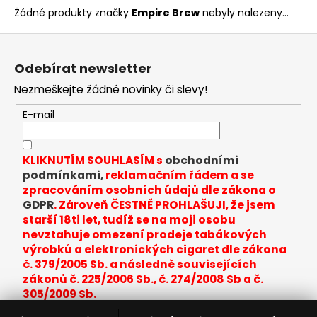
Žádné produkty značky
Empire Brew
nebyly nalezeny...
a
j
Z
í
á
Odebírat newsletter
t
p
?
Nezmeškejte žádné novinky či slevy!
a
t
E-mail
í
KLIKNUTÍM SOUHLASÍM s
obchodními
HLEDAT
podmínkami,
reklamačním řádem a se
zpracováním osobních údajů dle zákona o
GDPR
. Zároveň ČESTNĚ PROHLAŠUJI, že jsem
starší 18ti let, tudíž se na moji osobu
D
nevztahuje omezení prodeje tabákových
o
výrobků a elektronických cigaret dle zákona
p
č. 379/2005 Sb. a následně souvisejících
o
zákonů č. 225/2006 Sb., č. 274/2008 Sb a č.
r
305/2009 Sb.
u