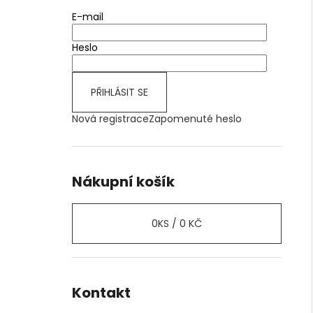
E-mail
Heslo
PŘIHLÁSIT SE
Nová registrace
Zapomenuté heslo
Nákupní košík
0
KS /
0 KČ
Kontakt