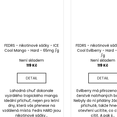
FEDRS - nikotinové sáčky - ICE
FEDRS - nikotinové sáč
Cool Mango - Hard - 65mg /g
Cool Evilberry - Hard
/g
Není skladem
Není skladem
119 Kč
119 Kč
DETAIL
DETAIL
Lahodná chuť dokonale
Evilberry má přirozen
vyzrálého tropického manga.
čerstvě natrhaných b
Ideální příchuť, nejen pro letní
Nebyly do ní přidány žá
dny, která vás přenese na
příchutě, takže hn
vzdálená místa. Fedrs HARD jsou
otevření ucítíte, co 
nikotinové sáčky...
cítit. A pak ji...