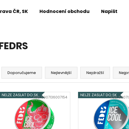
rava ČR, SK
Hodnocení obchodu
Napište n
Co potřebujete najít?
FEDRS
HLEDAT
Ř
a
Doporučujeme
Nejlevnější
Nejdražší
Nejp
Doporučujeme
z
e
V
n
NELZE ZASLAT DO SK
NELZE ZASLAT DO SK
ý
Kód:
5907136007154
Kód:
5907
í
p
p
i
r
s
o
p