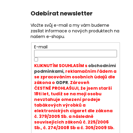
Odebírat newsletter
Vložte svůj e-mail a my vám budeme
zasílat informace o nových produktech na
našem e-shopu.
E-mail
KLIKNUTÍM SOUHLASÍM s
obchodními
podmínkami,
reklamačním řádem a
se zpracováním osobních údajů dle
zákona o
GDPR
. Zároveň
ČESTNĚ PROHLAŠUJI, že jsem starší
18ti let, tudíž se na moji osobu
nevztahuje omezení prodeje
tabákových výrobků a
elektronických cigaret dle zákona
č. 379/2005 Sb. a následně
souvisejících zákonů č. 225/2006
Sb., č. 274/2008 Sb a č. 305/2009 Sb.