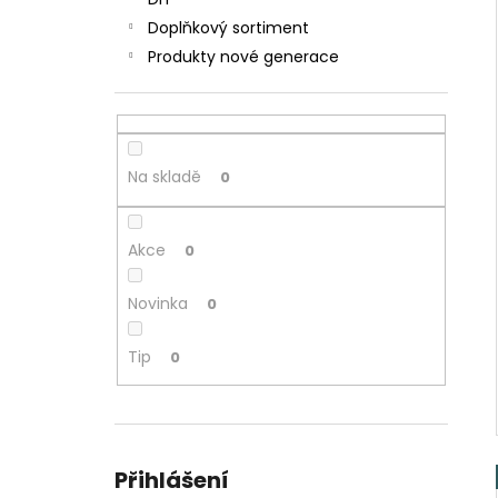
JOYETECH BF SS316 ATOMIZER 0,6OHM
l
Doplňkový sortiment
57 Kč
Produkty nové generace
Na skladě
0
Akce
0
Novinka
0
Tip
0
Přihlášení