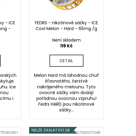
OD - PŘEDNAPLNĚNÁ
ATERMELON - 20MG -
ky - ICE
FEDRS - nikotinové sáčky - ICE
č
rong -
Cool Melon - Hard - 65mg /g
Není skladem
119 Kč
DETAIL
horských
Melon Hard má lahodnou chuť
skytuje
šťavnatého, čerstvě
uhu. Ice
nakrájeného melounu. Tyto
čnou
ovocné sáčky vám dodají
acímu i
pořádnou ovocnou vzpruhu!
Fedrs HARD jsou nikotinové
sáčky...
NELZE ZASLAT DO SK
761404151
Kód:
5907136007048