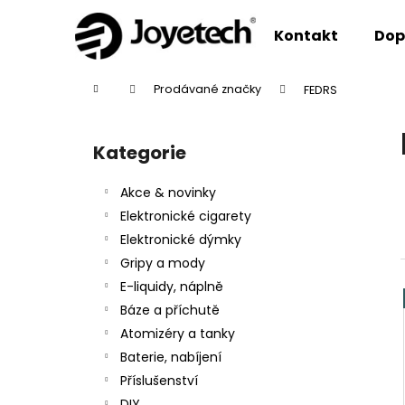
K
Přejít
na
o
Kontakt
Dop
obsah
Zpět
Zpět
š
do
do
í
Domů
Prodávané značky
FEDRS
k
obchodu
obchodu
P
o
Kategorie
Přeskočit
s
kategorie
t
Akce & novinky
r
Elektronické cigarety
a
Elektronické dýmky
n
Gripy a mody
n
E-liquidy, náplně
í
Báze a příchutě
p
Atomizéry a tanky
a
Baterie, nabíjení
n
Příslušenství
e
DIY