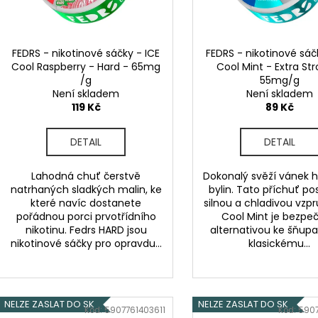
LIQUID DEKANG PINEAPPLE 10ML - 11MG
ELF BAR ELFA P
d
r
(ANANAS)
CARTRIDGE - W
u
2KS
o
195 Kč
k
189 Kč
d
FEDRS - nikotinové sáčky - ICE
FEDRS - nikotinové sáč
Původně:
225 K
t
Cool Raspberry - Hard - 65mg
Cool Mint - Extra St
u
/g
55mg/g
ů
k
Není skladem
Není skladem
t
119 Kč
89 Kč
ů
DETAIL
DETAIL
Lahodná chuť čerstvě
Dokonalý svěží vánek 
natrhaných sladkých malin, ke
bylin. Tato příchuť po
které navíc dostanete
silnou a chladivou vzpr
pořádnou porci prvotřídního
Cool Mint je bezpe
nikotinu. Fedrs HARD jsou
alternativou ke šňup
nikotinové sáčky pro opravdu...
klasickému...
NELZE ZASLAT DO SK
NELZE ZASLAT DO SK
Kód:
5907761403611
Kód:
5907