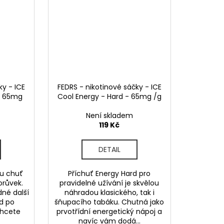
ky - ICE
FEDRS - nikotinové sáčky - ICE
 - 65mg
Cool Energy - Hard - 65mg /g
Není skladem
119 Kč
DETAIL
ou chuť
Příchuť Energy Hard pro
orůvek.
pravidelné užívání je skvělou
dné další
náhradou klasického, tak i
ed po
šňupacího tabáku. Chutná jako
chcete
prvotřídní energetický nápoj a
navíc vám dodá...