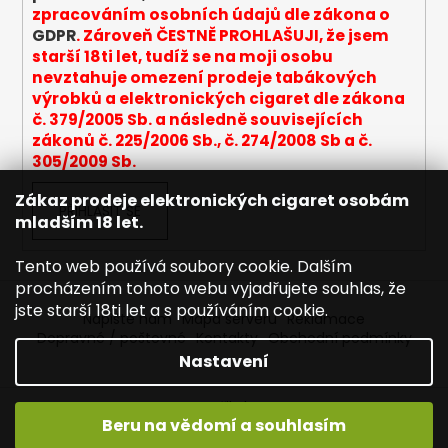
k
zpracováním osobních údajů dle zákona o
y
GDPR
. Zároveň ČESTNĚ PROHLAŠUJI, že jsem
v
starší 18ti let, tudíž se na moji osobu
ý
nevztahuje omezení prodeje tabákových
p
výrobků a elektronických cigaret dle zákona
i
č. 379/2005 Sb. a následně souvisejících
s
zákonů č. 225/2006 Sb., č. 274/2008 Sb a č.
u
305/2009 Sb.
Zákaz prodeje elektronických cigaret osobám
PŘIHLÁSIT SE
mladším 18 let.
Tento web používá soubory cookie. Dalším
procházením tohoto webu vyjadřujete souhlas, že
jste starší 18ti let a s používáním cookie.
Napište nám
Mapa serveru
Reklamace
Dopravné / poštovné
Kontakty
Obchodní podmínky
Nastavení
Vytvořil Shoptet
Beru na vědomí a souhlasím
Copyright 2026
Joyetech - Značkové elektronické