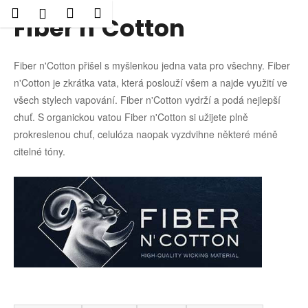
K
Hledat
Nákupní
Menu
Přihlášení
Fiber n´Cotton
Přejít
o
Zpět
Zpět
na
košík
š
obsah
í
Fiber n'Cotton přišel s myšlenkou jedna vata pro všechny. Fiber
C
k
n'Cotton je zkrátka vata, která poslouží všem a najde využití ve
o
všech stylech vapování. Fiber n'Cotton vydrží a podá nejlepší
p
chuť. S organickou vatou Fiber n'Cotton si užijete plně
o
prokreslenou chuť, celulóza naopak vyzdvihne některé méně
t
citelné tóny.
ř
e
b
u
j
e
t
e
Ř
n