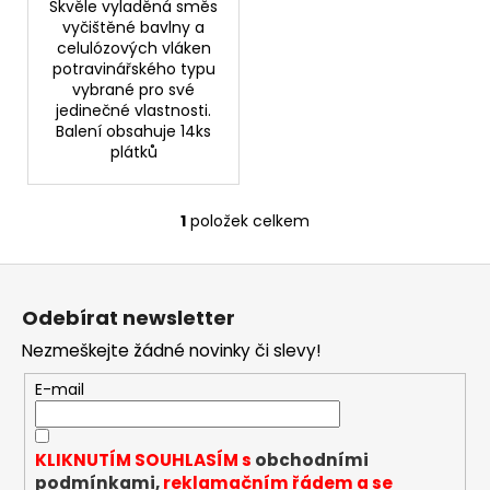
č
Skvěle vyladěná směs
u
vyčištěné bavlny a
j
celulózových vláken
potravinářského typu
e
vybrané pro své
m
jedinečné vlastnosti.
e
Balení obsahuje 14ks
plátků
PEEGEE
DESERT
1
položek celkem
SHIP
O
06MG
v
Z
179
l
Kč
á
á
Odebírat newsletter
d
p
a
Nezmeškejte žádné novinky či slevy!
a
c
t
E-mail
í
í
p
r
KLIKNUTÍM SOUHLASÍM s
obchodními
v
podmínkami,
reklamačním řádem a se