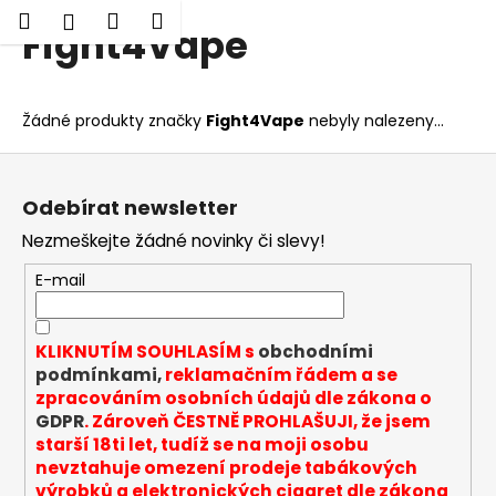
K
Hledat
Nákupní
Menu
Přihlášení
Fight4Vape
Přejít
o
Zpět
Zpět
na
košík
š
obsah
í
C
Žádné produkty značky
Fight4Vape
nebyly nalezeny...
k
o
Z
p
á
o
Odebírat newsletter
p
t
Nezmeškejte žádné novinky či slevy!
a
ř
t
E-mail
e
í
b
u
KLIKNUTÍM SOUHLASÍM s
obchodními
j
podmínkami,
reklamačním řádem a se
zpracováním osobních údajů dle zákona o
e
GDPR
. Zároveň ČESTNĚ PROHLAŠUJI, že jsem
t
starší 18ti let, tudíž se na moji osobu
e
nevztahuje omezení prodeje tabákových
n
výrobků a elektronických cigaret dle zákona