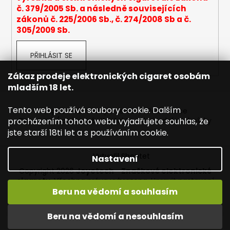
č. 379/2005 Sb. a následně souvisejících
a
zákonů č. 225/2006 Sb., č. 274/2008 Sb a č.
j
305/2009 Sb.
í
t
PŘIHLÁSIT SE
?
Zákaz prodeje elektronických cigaret osobám
mladším 18 let.
Tento web používá soubory cookie. Dalším
Napište nám
Mapa serveru
Reklamace
HLEDAT
procházením tohoto webu vyjadřujete souhlas, že
Dopravné / poštovné
Kontakty
Obchodní podmínky
jste starší 18ti let a s používáním cookie.
Vytvořil Shoptet
Nastavení
D
Copyright 2026
Joyetech - Značkové elektronické
o
cigarety
. Všechna práva vyhrazena.
Upravit nastavení
p
cookies
Beru na vědomí a souhlasím
o
r
Vítejte na JOYETECH. DORUČENÍ ZDARMA zásilkovnou nad
Beru na vědomí a nesouhlasím
u
600,- kč / 50 EURO!