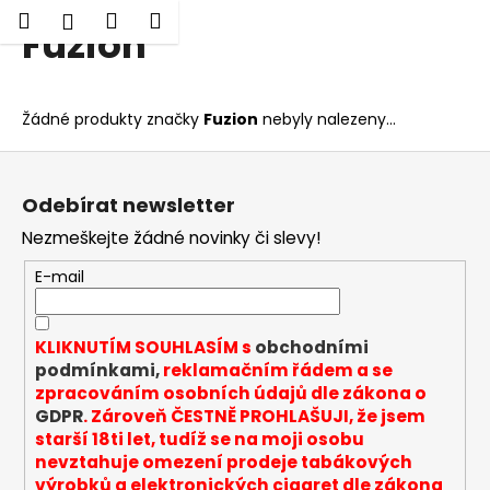
K
Hledat
Nákupní
Menu
Přihlášení
Fuzion
Přejít
o
Zpět
Zpět
na
košík
š
obsah
í
C
Žádné produkty značky
Fuzion
nebyly nalezeny...
k
o
Z
p
á
o
Odebírat newsletter
p
t
Nezmeškejte žádné novinky či slevy!
a
ř
t
E-mail
e
í
b
u
KLIKNUTÍM SOUHLASÍM s
obchodními
j
podmínkami,
reklamačním řádem a se
zpracováním osobních údajů dle zákona o
e
GDPR
. Zároveň ČESTNĚ PROHLAŠUJI, že jsem
t
starší 18ti let, tudíž se na moji osobu
e
nevztahuje omezení prodeje tabákových
n
výrobků a elektronických cigaret dle zákona