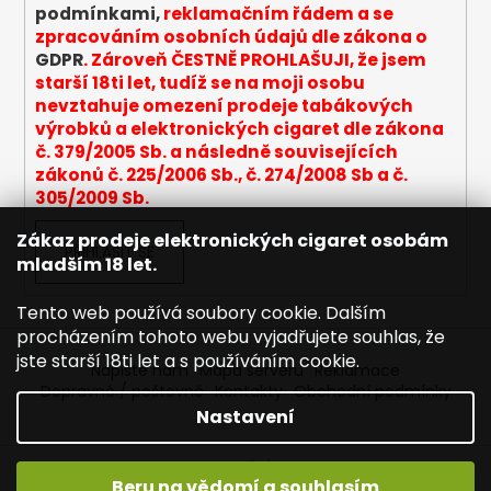
v
podmínkami,
reklamačním řádem a se
k
zpracováním osobních údajů dle zákona o
y
GDPR
. Zároveň ČESTNĚ PROHLAŠUJI, že jsem
v
starší 18ti let, tudíž se na moji osobu
ý
nevztahuje omezení prodeje tabákových
p
výrobků a elektronických cigaret dle zákona
i
č. 379/2005 Sb. a následně souvisejících
s
zákonů č. 225/2006 Sb., č. 274/2008 Sb a č.
u
305/2009 Sb.
Zákaz prodeje elektronických cigaret osobám
PŘIHLÁSIT SE
mladším 18 let.
Tento web používá soubory cookie. Dalším
procházením tohoto webu vyjadřujete souhlas, že
jste starší 18ti let a s používáním cookie.
Napište nám
Mapa serveru
Reklamace
Dopravné / poštovné
Kontakty
Obchodní podmínky
Nastavení
Vytvořil Shoptet
Beru na vědomí a souhlasím