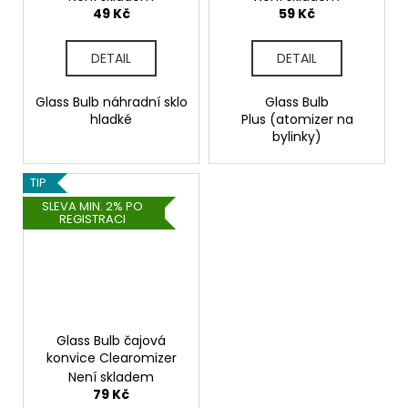
č
49 Kč
59 Kč
u
j
DETAIL
DETAIL
e
m
e
Glass Bulb náhradní sklo
Glass Bulb
hladké
Plus (atomizer na
bylinky)
LIQUID
DEKANG
TIP
PINEAPPLE
10ML
SLEVA MIN. 2% PO
-
REGISTRACI
11MG
(ANANAS)
195
Kč
Glass Bulb čajová
konvice Clearomizer
Není skladem
79 Kč