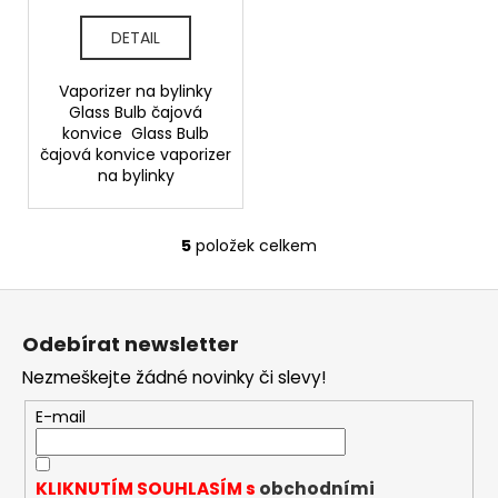
DETAIL
Vaporizer na bylinky
Glass Bulb čajová
konvice Glass Bulb
čajová konvice vaporizer
na bylinky
5
položek celkem
O
v
Z
l
á
á
Odebírat newsletter
d
p
a
Nezmeškejte žádné novinky či slevy!
a
c
t
E-mail
í
í
p
r
KLIKNUTÍM SOUHLASÍM s
obchodními