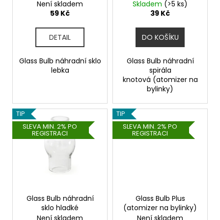
ů
(atomizer na bylinky)
Není skladem
Skladem
(>5 ks)
u
a
59 Kč
39 Kč
k
j
t
í
DETAIL
DO KOŠÍKU
ů
t
?
Glass Bulb náhradní sklo
Glass Bulb náhradní
lebka
spirála
knotová (atomizer na
bylinky)
HLEDAT
TIP
TIP
SLEVA MIN. 2% PO
SLEVA MIN. 2% PO
REGISTRACI
REGISTRACI
D
o
p
o
r
Glass Bulb náhradní
Glass Bulb Plus
sklo hladké
(atomizer na bylinky)
u
Není skladem
Není skladem