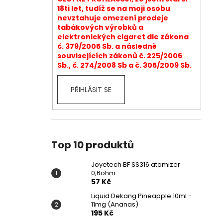
18ti let, tudíž se na moji osobu
nevztahuje omezení prodeje
tabákových výrobků a
elektronických cigaret dle zákona
č. 379/2005 Sb. a následně
souvisejících zákonů č. 225/2006
Sb., č. 274/2008 Sb a č. 305/2009 Sb.
PŘIHLÁSIT SE
Top 10 produktů
Joyetech BF SS316 atomizer
0,6ohm
57 Kč
Liquid Dekang Pineapple 10ml -
11mg (Ananas)
195 Kč