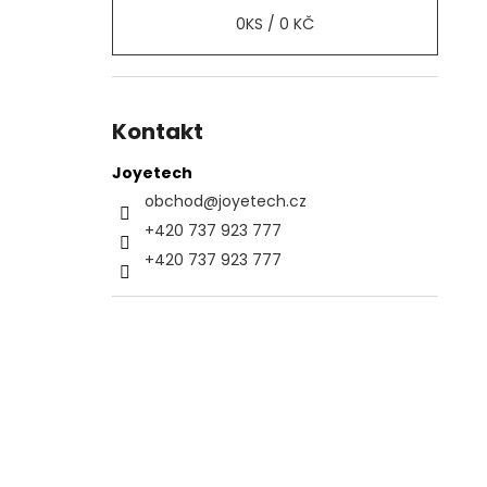
0
KS /
0 KČ
Kontakt
Joyetech
obchod
@
joyetech.cz
+420 737 923 777
+420 737 923 777