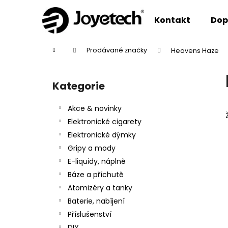
K
Přejít
na
o
Kontakt
Dop
obsah
Zpět
Zpět
š
do
do
í
Domů
Prodávané značky
Heavens Haze
k
obchodu
obchodu
P
o
Kategorie
Přeskočit
s
kategorie
t
Akce & novinky
r
Elektronické cigarety
a
Elektronické dýmky
n
Gripy a mody
n
E-liquidy, náplně
í
Báze a příchutě
p
Atomizéry a tanky
a
Baterie, nabíjení
n
Příslušenství
e
DIY