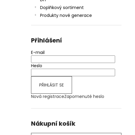
JOYETECH BF SS316 ATOMIZER 0,6OHM
l
Doplňkový sortiment
57 Kč
Produkty nové generace
Přihlášení
E-mail
Heslo
PŘIHLÁSIT SE
Nová registrace
Zapomenuté heslo
Nákupní košík