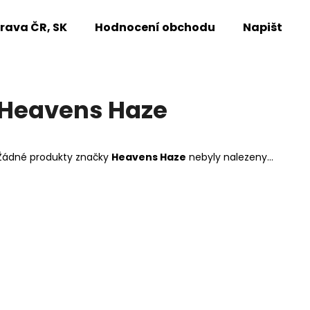
rava ČR, SK
Hodnocení obchodu
Napište n
Co potřebujete najít?
Heavens Haze
HLEDAT
Žádné produkty značky
Heavens Haze
nebyly nalezeny...
Doporučujeme