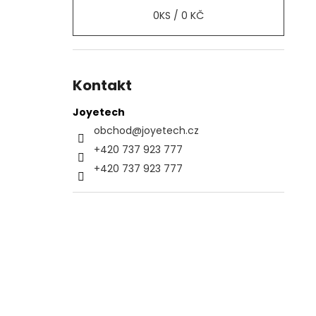
0
KS /
0 KČ
Kontakt
Joyetech
obchod
@
joyetech.cz
+420 737 923 777
+420 737 923 777