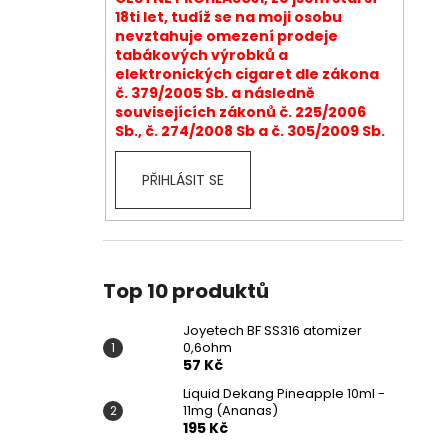
18ti let, tudíž se na moji osobu
nevztahuje omezení prodeje
tabákových výrobků a
elektronických cigaret dle zákona
č. 379/2005 Sb. a následně
souvisejících zákonů č. 225/2006
Sb., č. 274/2008 Sb a č. 305/2009 Sb.
PŘIHLÁSIT SE
Top 10 produktů
Joyetech BF SS316 atomizer
0,6ohm
57 Kč
Liquid Dekang Pineapple 10ml -
11mg (Ananas)
195 Kč