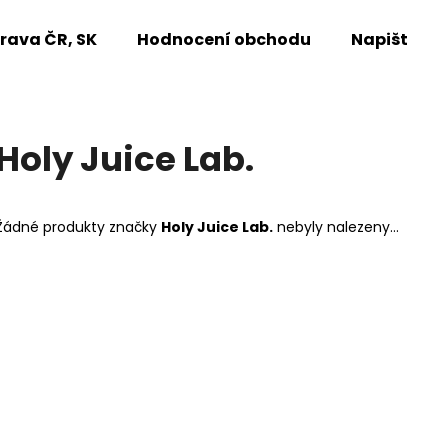
rava ČR, SK
Hodnocení obchodu
Napište n
Co potřebujete najít?
Holy Juice Lab.
HLEDAT
Žádné produkty značky
Holy Juice Lab.
nebyly nalezeny...
Doporučujeme