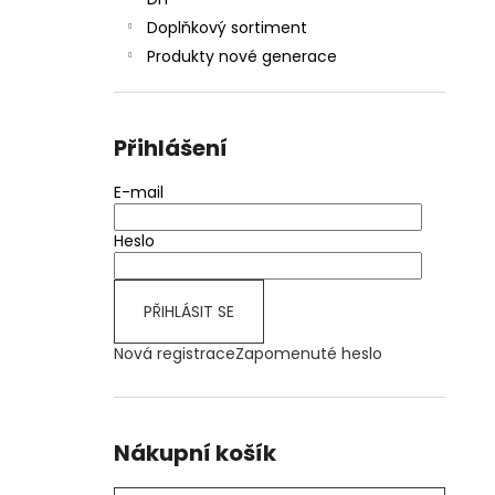
JOYETECH BF SS316 ATOMIZER 0,6OHM
l
Doplňkový sortiment
57 Kč
Produkty nové generace
Přihlášení
E-mail
Heslo
PŘIHLÁSIT SE
Nová registrace
Zapomenuté heslo
Nákupní košík