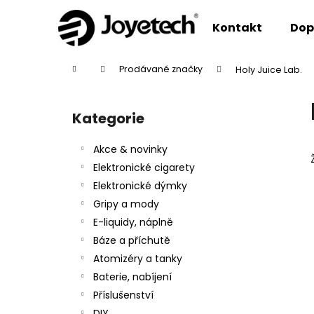
K
Přejít
na
o
Kontakt
Dop
obsah
Zpět
Zpět
š
do
do
í
Domů
Prodávané značky
Holy Juice Lab.
k
obchodu
obchodu
P
o
Kategorie
Přeskočit
s
kategorie
t
Akce & novinky
r
Elektronické cigarety
a
Elektronické dýmky
n
Gripy a mody
n
E-liquidy, náplně
í
Báze a příchutě
p
Atomizéry a tanky
a
Baterie, nabíjení
n
Příslušenství
e
DIY