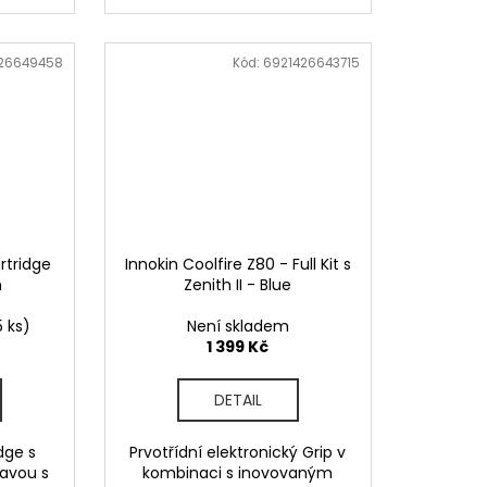
26649458
Kód:
6921426643715
rtridge
Innokin Coolfire Z80 - Full Kit s
m
Zenith II - Blue
5 ks)
Není skladem
1 399 Kč
DETAIL
dge s
Prvotřídní elektronický Grip v
lavou s
kombinaci s inovovaným