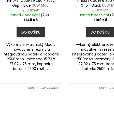
Innokin CoolFire Z60 - Easy
Innokin CoolFire Z60 
Grip - Blue
60W Mod,
Grip - Black
60W M
2500mAh
2500mAh
Ihned k odeslání
(2 ks)
Ihned k odeslání
(2
1 149 Kč
1 149 Kč
DO KOŠÍKU
DO KOŠÍKU
Výkonný elektronický Mod s
Výkonný elektronický
inovativními režimy a
inovativními režim
integrovanou baterií o kapacitě
integrovanou baterií o 
2500mAh. Rozměry: 35.73 x
2500mAh. Rozměry: 3
27.02 x 75 mm, kapacita
27.02 x 75 mm, kap
baterie: 2500 mAh,...
baterie: 2500 mAh,
Kód:
6921426654438
Kód:
6921