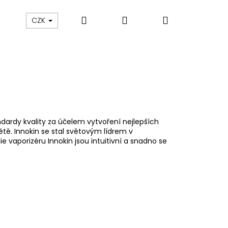
Hledat
Přihlášení
Nákupní
ám
Sledování zásilek
Obchodní podmínky
CZK
košík
andardy kvality za účelem vytvoření nejlepších
tě. Innokin se stal světovým lídrem v
e vaporizéru Innokin jsou intuitivní a snadno se
Následující