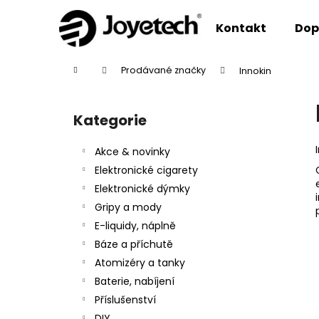
K
Přejít
na
o
Kontakt
Dop
obsah
Zpět
Zpět
š
do
do
í
Domů
Prodávané značky
Innokin
k
obchodu
obchodu
P
o
Kategorie
Přeskočit
s
kategorie
t
Akce & novinky
r
Elektronické cigarety
a
Elektronické dýmky
n
Gripy a mody
n
E-liquidy, náplně
í
Báze a příchutě
p
Atomizéry a tanky
a
Baterie, nabíjení
n
Příslušenství
e
DIY