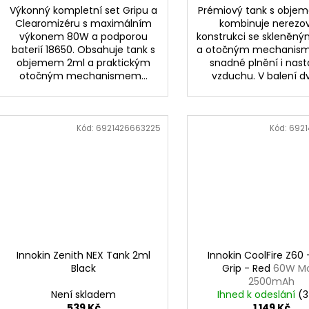
Výkonný kompletní set Gripu a
Prémiový tank s obje
Clearomizéru s maximálním
kombinuje nerezo
výkonem 80W a podporou
konstrukci se skleněn
baterií 18650. Obsahuje tank s
a otočným mechanis
objemem 2ml a praktickým
snadné plnění i nast
otočným mechanismem...
vzduchu. V balení dvě
Kód:
6921426663225
Kód:
6921
Innokin Zenith NEX Tank 2ml
Innokin CoolFire Z60 
Black
Grip - Red
60W M
2500mAh
Není skladem
Ihned k odeslání
(3
539 Kč
1 149 Kč