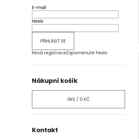
E-mail
Heslo
PŘIHLÁSIT SE
Nová registrace
Zapomenuté heslo
Nákupní košík
0
KS /
0 KČ
Kontakt