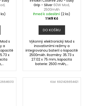
- Easy
Innokin CoolFire Z60 - Easy
od,
Grip - Silver
60W Mod,
2500mAh
 ks)
Ihned k odeslání
(2 ks)
1 149 Kč
DO KOŠÍKU
 Mod s
Výkonný elektronický Mod s
y a
inovativními režimy a
kapacitě
integrovanou baterií o kapacitě
5.73 x
2500mAh. Rozměry: 35.73 x
acita
27.02 x 75 mm, kapacita
...
baterie: 2500 mAh,...
426646013
Kód:
6921426654421