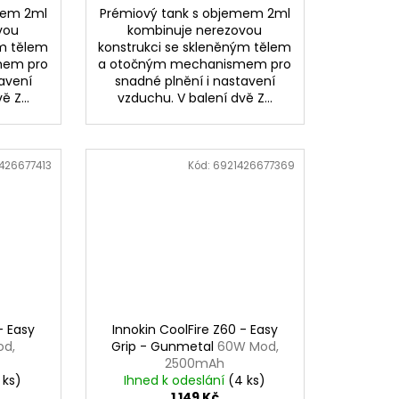
mem 2ml
Prémiový tank s objemem 2ml
vou
kombinuje nerezovou
ým tělem
konstrukci se skleněným tělem
mem pro
a otočným mechanismem pro
avení
snadné plnění i nastavení
 Z...
vzduchu. V balení dvě Z...
426677413
Kód:
6921426677369
- Easy
Innokin CoolFire Z60 - Easy
od,
Grip - Gunmetal
60W Mod,
2500mAh
 ks)
Ihned k odeslání
(4 ks)
1 149 Kč