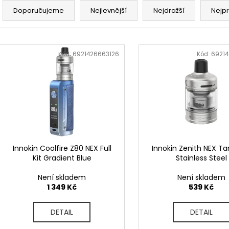
LIQUID DEKANG PINEAPPLE 10ML - 11MG
ELF BAR ELFA P
a
(ANANAS)
CARTRIDGE - W
Doporučujeme
Nejlevnější
Nejdražší
Nejp
2KS
z
195 Kč
189 Kč
e
V
Původně:
225 K
n
ý
Kód:
6921426663126
Kód:
6921
í
p
p
i
r
s
o
p
d
r
u
o
k
d
Innokin Coolfire Z80 NEX Full
Innokin Zenith NEX Ta
t
Kit Gradient Blue
Stainless Steel
u
ů
k
Není skladem
Není skladem
t
1 349 Kč
539 Kč
ů
DETAIL
DETAIL