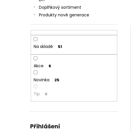
JOYETECH BF SS316 ATOMIZER 0,6OHM
l
Doplňkový sortiment
57 Kč
Produkty nové generace
Na skladě
51
Akce
6
Novinka
25
Tip
0
Přihlášení