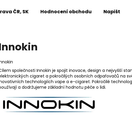
rava ČR, SK
Hodnocení obchodu
Napište n
Co potřebujete najít?
Innokin
HLEDAT
Innokin
Cílem společnosti Innokin je spojit inovace, design a nejvyšší st
elektronických cigaret a pokročilých osobních odpařovačů na svě
Doporučujeme
inovativních technologiích vape a e-cigaret. Pokročilé technologi
používají a dodržujeme základní hodnotu péče o lidi.
Ř