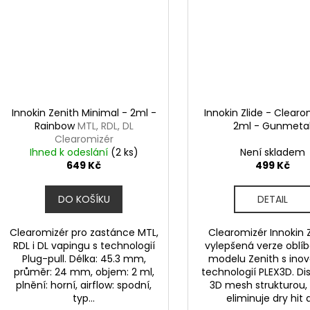
Innokin Zenith Minimal - 2ml -
Innokin Zlide - Clearo
Rainbow
MTL, RDL, DL
2ml - Gunmeta
Clearomizér
Ihned k odeslání
(2 ks)
Není skladem
649 Kč
499 Kč
DO KOŠÍKU
DETAIL
Clearomizér pro zastánce MTL,
Clearomizér Innokin Z
RDL i DL vapingu s technologií
vylepšená verze oblí
Plug-pull. Délka: 45.3 mm,
modelu Zenith s inov
průměr: 24 mm, objem: 2 ml,
technologií PLEX3D. Di
plnění: horní, airflow: spodní,
3D mesh strukturou,
typ...
eliminuje dry hit a