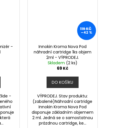
119 KČ
–42 %
mizér -
Innokin Kroma Nova Pod
l
náhradní cartridge 1ks objem
2ml - VÝPRODEJ.
Skladem
(2 ks)
69 Kč
DO KOŠÍKU
lide -
VÝPRODEJ. Stav produktu:
beného
(zabalené)Náhradní cartridge
ativní
Innokin Kroma Nova Pod
sponuje
disponuje základním objemem
 která
2 ml. Jedná se o samostatnou
...
prázdnou cartridge, ke...