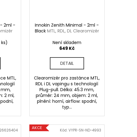
 - 2ml -
Innokin Zenith Minimal - 2ml -
omizér
Black
MTL, RDL, DL Clearomizér
 ks)
Není skladem
649 Kč
DETAIL
nce MTL,
Clearomizér pro zastánce MTL,
hnologií
RDL i DL vapingu s technologií
.3 mm,
Plug-pull. Délka: 45.3 mm,
: 2 ml,
průměr: 24 mm, objem: 2 ml,
spodní,
plnění: horní, airflow: spodní,
typ...
AKCE
426626404
Kód:
VYPR-SN-ND-4993