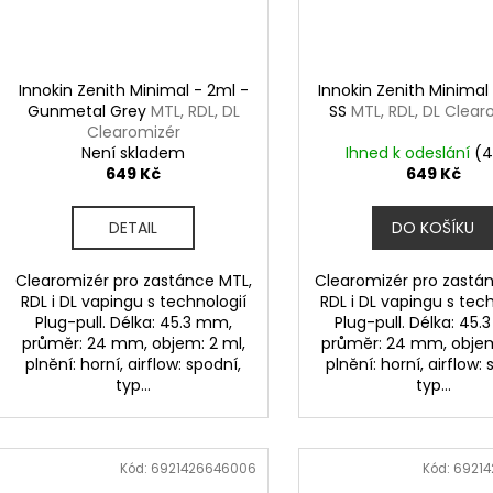
Innokin Zenith Minimal - 2ml -
Innokin Zenith Minimal
Gunmetal Grey
MTL, RDL, DL
SS
MTL, RDL, DL Clear
Clearomizér
Není skladem
Ihned k odeslání
(4
649 Kč
649 Kč
DETAIL
DO KOŠÍKU
Clearomizér pro zastánce MTL,
Clearomizér pro zastá
RDL i DL vapingu s technologií
RDL i DL vapingu s tec
Plug-pull. Délka: 45.3 mm,
Plug-pull. Délka: 45
průměr: 24 mm, objem: 2 ml,
průměr: 24 mm, objem
plnění: horní, airflow: spodní,
plnění: horní, airflow: 
typ...
typ...
Kód:
6921426646006
Kód:
6921