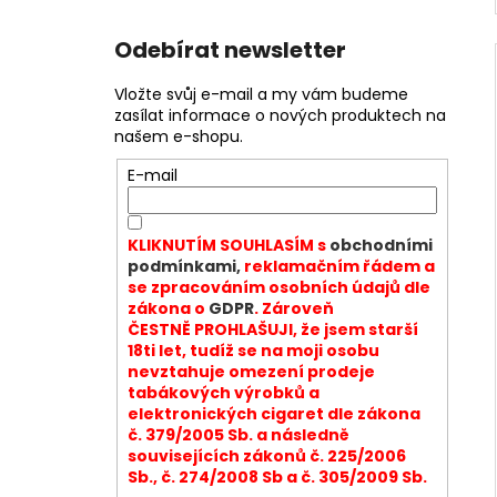
Odebírat newsletter
Vložte svůj e-mail a my vám budeme
zasílat informace o nových produktech na
našem e-shopu.
E-mail
KLIKNUTÍM SOUHLASÍM s
obchodními
podmínkami,
reklamačním řádem a
se zpracováním osobních údajů dle
zákona o
GDPR
. Zároveň
ČESTNĚ PROHLAŠUJI, že jsem starší
18ti let, tudíž se na moji osobu
nevztahuje omezení prodeje
tabákových výrobků a
elektronických cigaret dle zákona
č. 379/2005 Sb. a následně
souvisejících zákonů č. 225/2006
Sb., č. 274/2008 Sb a č. 305/2009 Sb.