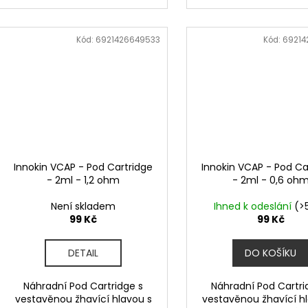
Kód:
6921426649533
Kód:
69214
Innokin VCAP - Pod Cartridge
Innokin VCAP - Pod Ca
- 2ml - 1,2 ohm
- 2ml - 0,6 oh
Není skladem
Ihned k odeslání
(>
99 Kč
99 Kč
DETAIL
DO KOŠÍKU
Náhradní Pod Cartridge s
Náhradní Pod Cartri
vestavěnou žhavící hlavou s
vestavěnou žhavící h