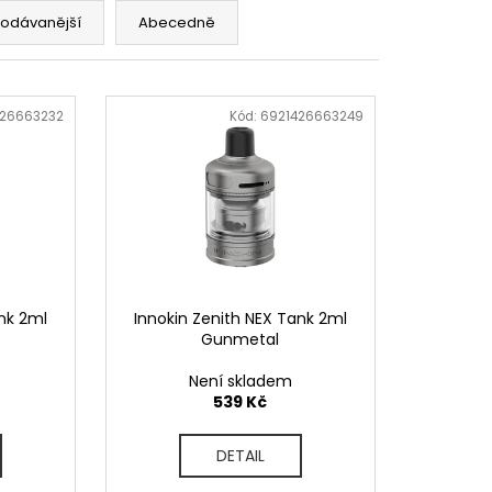
OD - PŘEDNAPLNĚNÁ
ATERMELON - 20MG -
rodávanější
Abecedně
č
426663232
Kód:
6921426663249
nk 2ml
Innokin Zenith NEX Tank 2ml
Gunmetal
Není skladem
539 Kč
DETAIL