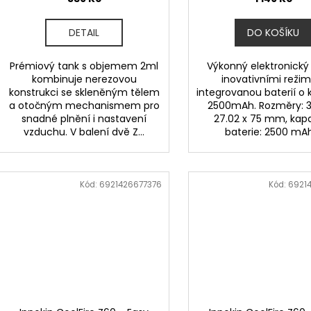
DETAIL
DO KOŠÍKU
Prémiový tank s objemem 2ml
Výkonný elektronický
kombinuje nerezovou
inovativními režim
konstrukci se skleněným tělem
integrovanou baterií o 
a otočným mechanismem pro
2500mAh. Rozměry: 3
snadné plnění i nastavení
27.02 x 75 mm, kap
vzduchu. V balení dvě Z...
baterie: 2500 mAh,
Kód:
6921426677376
Kód:
6921