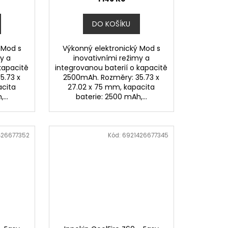
DO KOŠÍKU
 Mod s
Výkonný elektronický Mod s
y a
inovativními režimy a
kapacitě
integrovanou baterií o kapacitě
5.73 x
2500mAh. Rozměry: 35.73 x
acita
27.02 x 75 mm, kapacita
...
baterie: 2500 mAh,...
426677352
Kód:
6921426677345