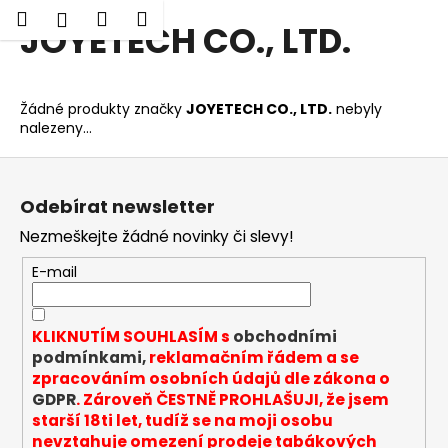
K
Hledat
Nákupní
Menu
Přihlášení
JOYETECH CO., LTD.
Přejít
o
Zpět
Zpět
na
košík
š
obsah
í
C
Žádné produkty značky
JOYETECH CO., LTD.
nebyly
k
nalezeny...
o
p
Z
o
á
Odebírat newsletter
t
p
ř
Nezmeškejte žádné novinky či slevy!
a
e
t
E-mail
b
í
u
KLIKNUTÍM SOUHLASÍM s
obchodními
j
podmínkami,
reklamačním řádem a se
e
zpracováním osobních údajů dle zákona o
t
GDPR
. Zároveň ČESTNĚ PROHLAŠUJI, že jsem
e
starší 18ti let, tudíž se na moji osobu
nevztahuje omezení prodeje tabákových
n