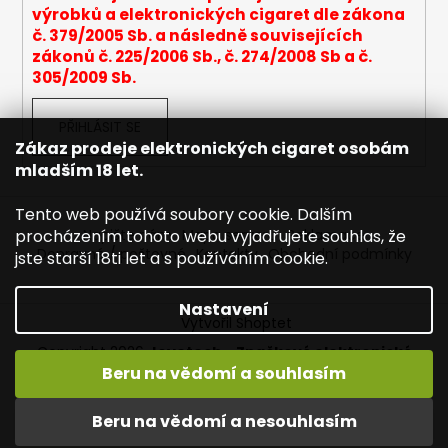
výrobků a elektronických cigaret dle zákona
a
č. 379/2005 Sb. a následně souvisejících
j
zákonů č. 225/2006 Sb., č. 274/2008 Sb a č.
í
305/2009 Sb.
t
?
PŘIHLÁSIT SE
Zákaz prodeje elektronických cigaret osobám
mladším 18 let.
Tento web používá soubory cookie. Dalším
HLEDAT
procházením tohoto webu vyjadřujete souhlas, že
Napište nám
Mapa serveru
Reklamace
Dopravné / poštovné
Kontakty
Obchodní podmínky
jste starší 18ti let a s používáním cookie.
Nastavení
D
Vytvořil Shoptet
o
Copyright 2026
Joyetech - Značkové elektronické
p
cigarety
. Všechna práva vyhrazena.
Upravit nastavení
Beru na vědomí a souhlasím
o
cookies
r
Vítejte na JOYETECH. DORUČENÍ ZDARMA zásilkovnou nad
Beru na vědomí a nesouhlasím
u
600,- kč / 50 EURO!