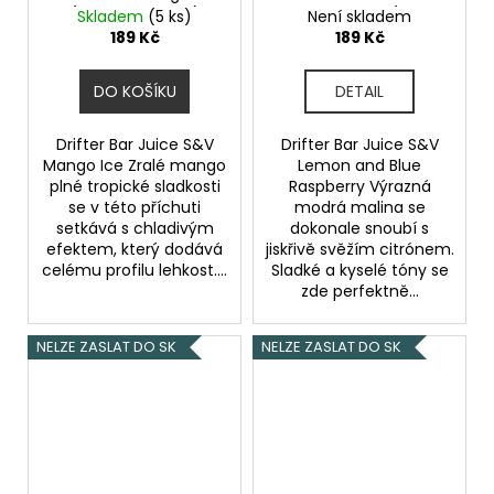
(Ledové mango)
Blue Raspberry (Citron
Skladem
(5 ks)
Není skladem
6,0ml
a modrá malina)
189 Kč
189 Kč
6,0ml
DO KOŠÍKU
DETAIL
Drifter Bar Juice S&V
Drifter Bar Juice S&V
Mango Ice Zralé mango
Lemon and Blue
plné tropické sladkosti
Raspberry Výrazná
se v této příchuti
modrá malina se
setkává s chladivým
dokonale snoubí s
efektem, který dodává
jiskřivě svěžím citrónem.
celému profilu lehkost....
Sladké a kyselé tóny se
zde perfektně...
NELZE ZASLAT DO SK
NELZE ZASLAT DO SK