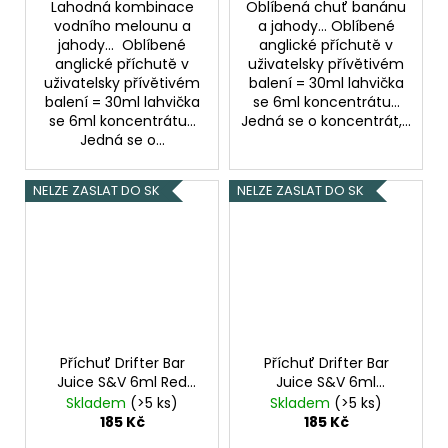
Lahodná kombinace
Oblíbená chuť banánu
vodního melounu a
a jahody... Oblíbené
jahody... Oblíbené
anglické příchutě v
anglické příchutě v
uživatelsky přívětivém
uživatelsky přívětivém
balení = 30ml lahvička
balení = 30ml lahvička
se 6ml koncentrátu...
se 6ml koncentrátu...
Jedná se o koncentrát,...
Jedná se o...
NELZE ZASLAT DO SK
NELZE ZASLAT DO SK
Příchuť Drifter Bar
Příchuť Drifter Bar
Juice S&V 6ml Red
Juice S&V 6ml
Berry and Lemon
Pineapple Ice
Skladem
(>5 ks)
Skladem
(>5 ks)
185 Kč
185 Kč