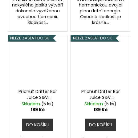
nakyslého jablka vytváří
harmonickou dvojici
dokonale vyváženou
plnou letní energie.
ovocnou harmonii.
Ovocná sladkost je
Sladkost...
krásně...
NELZE ZASLAT DO SK
NELZE ZASLAT DO SK
Příchuť Drifter Bar
Příchuť Drifter Bar
Juice S&V:
Juice S&V:
Watermelon Ice
Watermelon Apple
Skladem
(5 ks)
Skladem
(5 ks)
(Ledový meloun)
(Meloun a jablko)
189 Kč
189 Kč
6,0ml
6,0ml
DO KOŠÍKU
DO KOŠÍKU