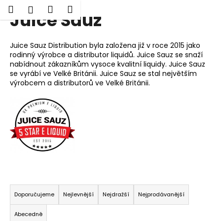
K
Hledat
Nákupní
Menu
Přihlášení
Juice Sauz
Přejít
o
Zpět
Zpět
na
košík
š
obsah
í
Juice Sauz Distribution byla založena již v roce 2015 jako
C
k
rodinný výrobce a distributor liquidů. Juice Sauz se snaží
o
nabídnout zákazníkům vysoce kvalitní liquidy. Juice Sauz
se vyrábí ve Velké Británii. Juice Sauz se stal největším
p
výrobcem a distributorů ve Velké Británii.
o
t
ř
e
b
u
j
e
Ř
t
a
Doporučujeme
Nejlevnější
Nejdražší
Nejprodávanější
e
z
Abecedně
n