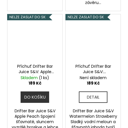
závěru...
NELZE ZASLAT DO SK
NELZE ZASLAT DO SK
Příchuť Drifter Bar
Příchuť Drifter Bar
Juice S&V: Apple
Juice S&V:
Peach (Broskev a
Watermelon
Skladem
(1 ks)
Není skladem
jablko) 6,0ml
Strawberry (Meloun a
189 Kč
189 Kč
jahoda) 6,0ml
DO KOŠÍKU
DETAIL
Drifter Bar Juice S&V
Drifter Bar Juice S&V
Apple Peach Spojení
Watermelon Strawberry
šťavnaté, sluncem
Sladký vodní meloun a
vyzrálé broskve a lehce
šťavnatá jahoda tvoří