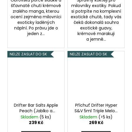
Obrovská porce sladké a
Správný koktejl pro
šťavnaté chuti krémově
milovníky exotiky. Pokud
zralého manga, kterou
si potrpíte na komplexní
ocení zejména milovníci
exotické chutě, tady vás
exoticky laděných
čeká dokonalá souhra
náplní. Po právu jde o
exotické guavy,
jeden z...
krémové marakuji
a jemně...
NELZE ZASLAT DO SK
NELZE ZASLAT DO SK
Drifter Bar Salts Apple
Příchuť Drifter Hyper
Peach (Jablko a
S&V 5ml Triple Melon
broskev) 10ml 20mg
Ice
Skladem
(5 ks)
Skladem
(>5 ks)
239 Kč
269 Kč