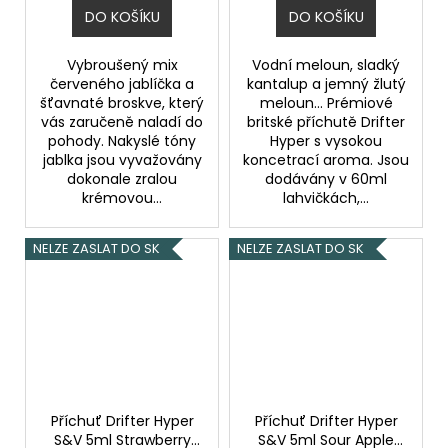
DO KOŠÍKU
DO KOŠÍKU
Vybroušený mix
Vodní meloun, sladký
červeného jablíčka a
kantalup a jemný žlutý
šťavnaté broskve, který
meloun... Prémiové
vás zaručeně naladí do
britské příchutě Drifter
pohody. Nakyslé tóny
Hyper s vysokou
jablka jsou vyvažovány
koncetrací aroma. Jsou
dokonale zralou
dodávány v 60ml
krémovou...
lahvičkách,...
NELZE ZASLAT DO SK
NELZE ZASLAT DO SK
Příchuť Drifter Hyper
Příchuť Drifter Hyper
S&V 5ml Strawberry
S&V 5ml Sour Apple