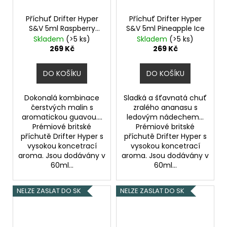
Příchuť Drifter Hyper
Příchuť Drifter Hyper
S&V 5ml Raspberry
S&V 5ml Pineapple Ice
Guava Ice
Skladem
(>5 ks)
Skladem
(>5 ks)
269 Kč
269 Kč
DO KOŠÍKU
DO KOŠÍKU
Dokonalá kombinace
Sladká a šťavnatá chuť
čerstvých malin s
zralého ananasu s
aromatickou guavou....
ledovým nádechem...
Prémiové britské
Prémiové britské
příchutě Drifter Hyper s
příchutě Drifter Hyper s
vysokou koncetrací
vysokou koncetrací
aroma. Jsou dodávány v
aroma. Jsou dodávány v
60ml...
60ml...
NELZE ZASLAT DO SK
NELZE ZASLAT DO SK