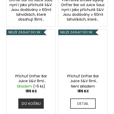
nyní i jako příchutě S&V.
Drifter Bar od Juice Sauz
Jsou dodávány v 60ml
nyní i jako příchutě S&V.
lahvičkách, které
Jsou dodávány v 60ml
obsahují 16ml...
lahvičkách, které...
NELZE ZASLAT DO SK
NELZE ZASLAT DO SK
Příchuť Drifter Bar
Příchuť Drifter Bar
Juice S&V 6ml
Juice S&V 6ml
Watermelon
Strawberry Banana Ice
Skladem
(>5 ks)
Není skladem
Strawberry
185 Kč
185 Kč
DO KOŠÍKU
DETAIL