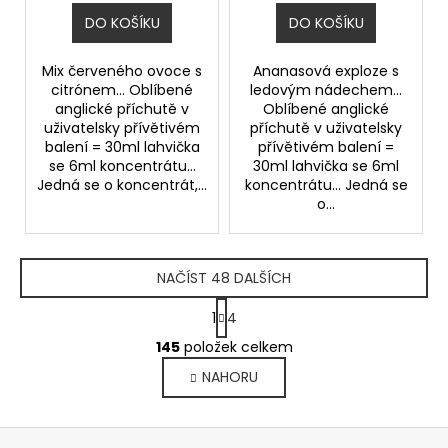
DO KOŠÍKU
DO KOŠÍKU
Mix červeného ovoce s
Ananasová exploze s
citrónem... Oblíbené
ledovým nádechem...
anglické příchutě v
Oblíbené anglické
uživatelsky přívětivém
příchutě v uživatelsky
balení = 30ml lahvička
přívětivém balení =
se 6ml koncentrátu...
30ml lahvička se 6ml
Jedná se o koncentrát,...
koncentrátu... Jedná se
o...
NAČÍST 48 DALŠÍCH
S
1
4
t
O
r
145
položek celkem
v
á
NAHORU
l
n
k
á
o
d
Z
v
a