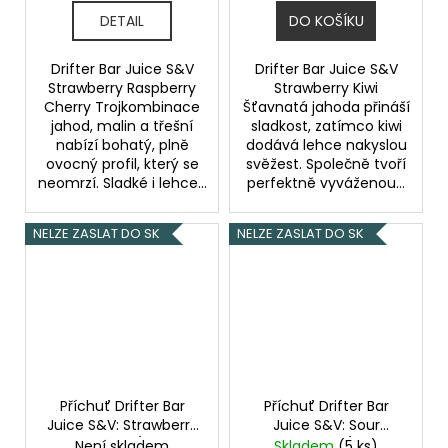
DETAIL
DO KOŠÍKU
Drifter Bar Juice S&V
Drifter Bar Juice S&V
Strawberry Raspberry
Strawberry Kiwi
Cherry Trojkombinace
Šťavnatá jahoda přináší
jahod, malin a třešní
sladkost, zatímco kiwi
nabízí bohatý, plně
dodává lehce nakyslou
ovocný profil, který se
svěžest. Společně tvoří
neomrzí. Sladké i lehce...
perfektně vyváženou...
NELZE ZASLAT DO SK
NELZE ZASLAT DO SK
Příchuť Drifter Bar
Příchuť Drifter Bar
Juice S&V: Strawberry
Juice S&V: Sour
Banana Ice (Ledový
Blueberry Ice (Ledová
Není skladem
Skladem
(5 ks)