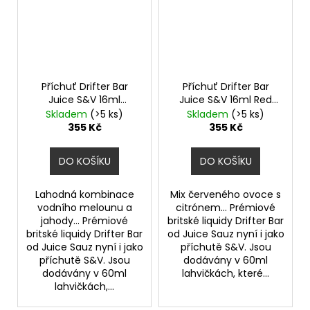
Příchuť Drifter Bar
Příchuť Drifter Bar
Juice S&V 16ml
Juice S&V 16ml Red
Watermelon
Berry and Lemon
Skladem
(>5 ks)
Skladem
(>5 ks)
Strawberry
355 Kč
355 Kč
DO KOŠÍKU
DO KOŠÍKU
Lahodná kombinace
Mix červeného ovoce s
vodního melounu a
citrónem... Prémiové
jahody... Prémiové
britské liquidy Drifter Bar
britské liquidy Drifter Bar
od Juice Sauz nyní i jako
od Juice Sauz nyní i jako
příchutě S&V. Jsou
příchutě S&V. Jsou
dodávány v 60ml
dodávány v 60ml
lahvičkách, které...
lahvičkách,...