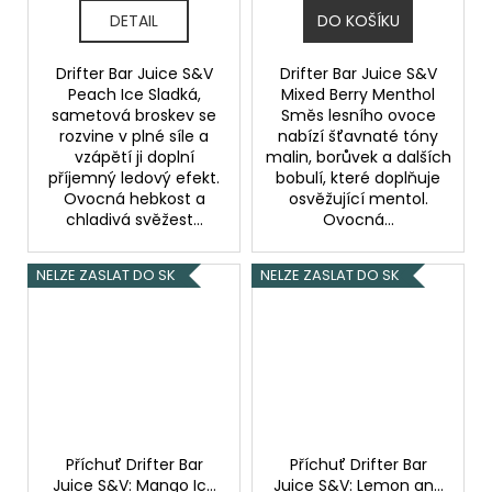
DETAIL
DO KOŠÍKU
Drifter Bar Juice S&V
Drifter Bar Juice S&V
Peach Ice Sladká,
Mixed Berry Menthol
sametová broskev se
Směs lesního ovoce
rozvine v plné síle a
nabízí šťavnaté tóny
vzápětí ji doplní
malin, borůvek a dalších
příjemný ledový efekt.
bobulí, které doplňuje
Ovocná hebkost a
osvěžující mentol.
chladivá svěžest...
Ovocná...
NELZE ZASLAT DO SK
NELZE ZASLAT DO SK
Příchuť Drifter Bar
Příchuť Drifter Bar
Juice S&V: Mango Ice
Juice S&V: Lemon and