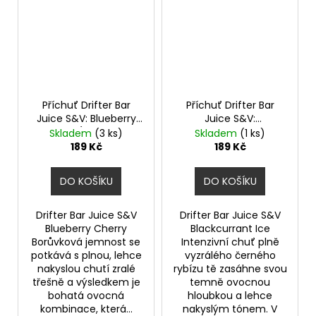
Příchuť Drifter Bar
Příchuť Drifter Bar
Juice S&V: Blueberry
Juice S&V:
Cherry (Borůvka a
Blackcurrant Ice
Skladem
(3 ks)
Skladem
(1 ks)
třešeň) 6,0ml
(Ledový černý rybíz)
189 Kč
189 Kč
6,0ml
DO KOŠÍKU
DO KOŠÍKU
Drifter Bar Juice S&V
Drifter Bar Juice S&V
Blueberry Cherry
Blackcurrant Ice
Borůvková jemnost se
Intenzivní chuť plně
potkává s plnou, lehce
vyzrálého černého
nakyslou chutí zralé
rybízu tě zasáhne svou
třešně a výsledkem je
temně ovocnou
bohatá ovocná
hloubkou a lehce
kombinace, která...
nakyslým tónem. V