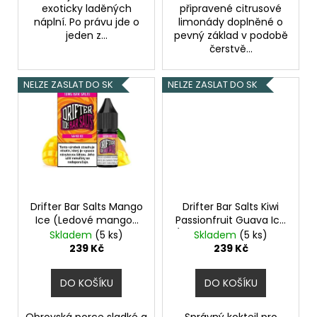
č
exoticky laděných
připravené citrusové
u
náplní. Po právu jde o
limonády doplněné o
j
jeden z...
pevný základ v podobě
e
čerstvě...
m
e
NELZE ZASLAT DO SK
NELZE ZASLAT DO SK
LIQUID
DEKANG
PINEAPPLE
10ML
-
11MG
(ANANAS)
Drifter Bar Salts Mango
Drifter Bar Salts Kiwi
195
Ice (Ledové mango)
Passionfruit Guava Ice
Kč
10ml 10mg
(Ledové kiwi, marakuja
Skladem
(5 ks)
Skladem
(5 ks)
a guava) 10ml 10mg
239 Kč
239 Kč
DO KOŠÍKU
DO KOŠÍKU