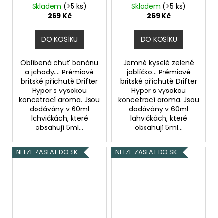
Banana Ice
Ice
Skladem
(>5 ks)
Skladem
(>5 ks)
269 Kč
269 Kč
DO KOŠÍKU
DO KOŠÍKU
Oblíbená chuť banánu
Jemně kyselé zelené
a jahody.... Prémiové
jablíčko... Prémiové
britské příchutě Drifter
britské příchutě Drifter
Hyper s vysokou
Hyper s vysokou
koncetrací aroma. Jsou
koncetrací aroma. Jsou
dodávány v 60ml
dodávány v 60ml
lahvičkách, které
lahvičkách, které
obsahují 5ml...
obsahují 5ml...
NELZE ZASLAT DO SK
NELZE ZASLAT DO SK