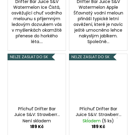
Drifter Bar Juice S&V
Drifter Bar Juice S&V
Watermelon Ice Čistá,
Watermelon Apple
osvěžující chuť vodního
Šťavnatý vodní meloun
melounu s příjemným
přináší typické letní
ledovým dozvukem vás
osvěžení, které je navíc
v myšlenkách okamžitě
ještě umocněno lehce
přenese do horkého
nakyslým jablkem.
léta....
Společně...
NELZE ZASLAT DO SK
NELZE ZASLAT DO SK
Příchuť Drifter Bar
Příchuť Drifter Bar
Juice S&V: Strawberry
Juice S&V: Strawberry
Raspberry Cherry
Kiwi (Jahoda a kiwi)
Není skladem
Skladem
(5 ks)
(Jahoda, malina a
6,0ml
189 Kč
189 Kč
třešeň) 6,0ml