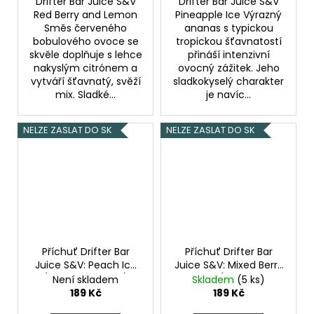
Drifter Bar Juice S&V
Drifter Bar Juice S&V
Red Berry and Lemon
Pineapple Ice Výrazný
Směs červeného
ananas s typickou
bobulového ovoce se
tropickou šťavnatostí
skvěle doplňuje s lehce
přináší intenzivní
nakyslým citrónem a
ovocný zážitek. Jeho
vytváří šťavnatý, svěží
sladkokyselý charakter
mix. Sladké...
je navíc...
NELZE ZASLAT DO SK
NELZE ZASLAT DO SK
Příchuť Drifter Bar
Příchuť Drifter Bar
Juice S&V: Peach Ice
Juice S&V: Mixed Berry
(Ledová broskev)
Menthol (Lesní ovoce
Není skladem
Skladem
(5 ks)
6,0ml
a mentol) 6,0ml
189 Kč
189 Kč