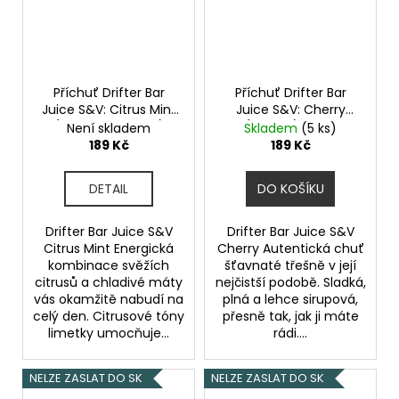
Příchuť Drifter Bar
Příchuť Drifter Bar
Juice S&V: Citrus Mint
Juice S&V: Cherry
(Limetka a máta)
(Třešeň) 6,0ml
Není skladem
Skladem
(5 ks)
6,0ml
189 Kč
189 Kč
DETAIL
DO KOŠÍKU
Drifter Bar Juice S&V
Drifter Bar Juice S&V
Citrus Mint Energická
Cherry Autentická chuť
kombinace svěžích
šťavnaté třešně v její
citrusů a chladivé máty
nejčistší podobě. Sladká,
vás okamžitě nabudí na
plná a lehce sirupová,
celý den. Citrusové tóny
přesně tak, jak ji máte
limetky umocňuje...
rádi....
NELZE ZASLAT DO SK
NELZE ZASLAT DO SK