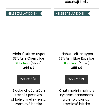
obsahují 5ml...
NELZE ZASLAT DO SK
NELZE ZASLAT DO SK
Příchuť Drifter Hyper
Příchuť Drifter Hyper
S&V 5ml Cherry Ice
S&V 5ml Blue Razz Ice
Skladem
(>5 ks)
Skladem
(>5 ks)
269 Kč
269 Kč
DO KOŠÍKU
DO KOŠÍKU
Sladká chuť zralých
Chuť modré maliny s
třešní s jemným
kyselým nádechem
chladivým efektem....
zralého citronu....
Prémiové britské
Prémiové britské