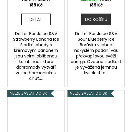
banán a jahoda) 6,0ml
borůvka) 6,0ml
189 Kč
189 Kč
DETAIL
DO KOŠÍKU
Drifter Bar Juice S&V
Drifter Bar Juice S&V
Strawberry Banana Ice
Sour Blueberry Ice
Sladké jahody s
Borůvka v lehce
krémovým banánem
nakyslém podání vás
jsou velmi oblíbenou
překvapí svou svěží
kombinací, která
energií. Ovocná sladkost
dohromady vytváří
je vyvážená jemnou
velice harmonickou
kyselostí a...
chuť....
NELZE ZASLAT DO SK
NELZE ZASLAT DO SK