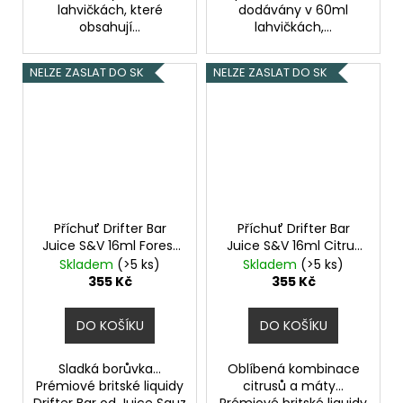
lahvičkách, které
dodávány v 60ml
obsahují...
lahvičkách,...
NELZE ZASLAT DO SK
NELZE ZASLAT DO SK
Příchuť Drifter Bar
Příchuť Drifter Bar
Juice S&V 16ml Forest
Juice S&V 16ml Citrus
Blueberry
Mint
Skladem
(>5 ks)
Skladem
(>5 ks)
355 Kč
355 Kč
DO KOŠÍKU
DO KOŠÍKU
Sladká borůvka...
Oblíbená kombinace
Prémiové britské liquidy
citrusů a máty...
Drifter Bar od Juice Sauz
Prémiové britské liquidy