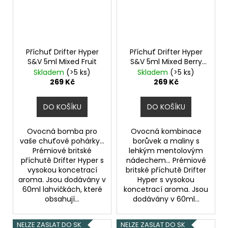
Příchuť Drifter Hyper
Příchuť Drifter Hyper
S&V 5ml Mixed Fruit
S&V 5ml Mixed Berry
Menthol
Skladem
(>5 ks)
Skladem
(>5 ks)
269 Kč
269 Kč
DO KOŠÍKU
DO KOŠÍKU
Ovocná bomba pro
Ovocná kombinace
vaše chuťové pohárky...
borůvek a maliny s
Prémiové britské
lehkým mentolovým
příchutě Drifter Hyper s
nádechem... Prémiové
vysokou koncetrací
britské příchutě Drifter
aroma. Jsou dodávány v
Hyper s vysokou
60ml lahvičkách, které
koncetrací aroma. Jsou
obsahují...
dodávány v 60ml...
NELZE ZASLAT DO SK
NELZE ZASLAT DO SK