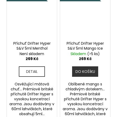
Příchuť Drifter Hyper
Příchuť Drifter Hyper
S&V 5ml Menthol
S&V 5ml Mango Ice
Není skladem
Skladem
(>5 ks)
269 Kč
269 Kč
DETAIL
DO KOŠÍKU
Osvěžující mátová
Oblíbené mango s
chuť... Prémiové britské
chladivým dotekem...
příchutě Drifter Hyper s
Prémiové britské
vysokou koncetrací
příchutě Drifter Hyper s
aroma. Jsou dodávány v
vysokou koncetrací
60ml lahvičkách, které
aroma. Jsou dodávány v
obsahují 5ml...
60ml lahvičkách, které