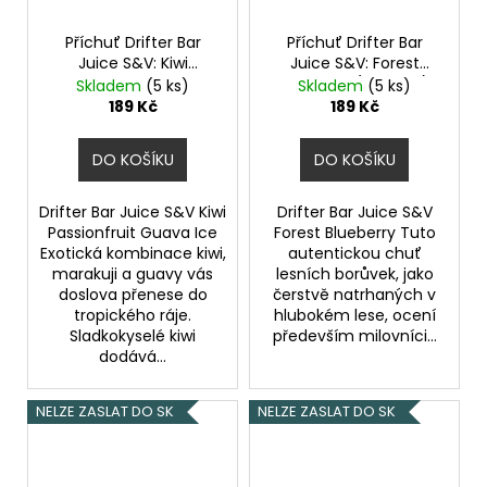
Příchuť Drifter Bar
Příchuť Drifter Bar
Juice S&V: Kiwi
Juice S&V: Forest
Passionfruit Guava Ice
Blueberry (Borůvka)
Skladem
(5 ks)
Skladem
(5 ks)
(Ledové kiwi, marakuja
6,0ml
189 Kč
189 Kč
a guava) 6,0ml
DO KOŠÍKU
DO KOŠÍKU
Drifter Bar Juice S&V Kiwi
Drifter Bar Juice S&V
Passionfruit Guava Ice
Forest Blueberry Tuto
Exotická kombinace kiwi,
autentickou chuť
marakuji a guavy vás
lesních borůvek, jako
doslova přenese do
čerstvě natrhaných v
tropického ráje.
hlubokém lese, ocení
Sladkokyselé kiwi
především milovníci...
dodává...
NELZE ZASLAT DO SK
NELZE ZASLAT DO SK