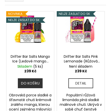
e
a
n
V
j
í
NOVINKA
NELZE ZASLAT DO SK
ý
í
p
NELZE ZASLAT DO SK
p
t
r
i
?
o
s
d
p
u
r
k
o
Drifter Bar Salts Mango
Drifter Bar Salts Pink
t
HLEDAT
Ice (Ledové mango)
Lemonade (Růžová
d
ů
10ml 20mg
limonáda) 10ml 10mg
Skladem
(5 ks)
Není skladem
u
239 Kč
239 Kč
k
D
t
DO KOŠÍKU
DETAIL
o
ů
p
o
Obrovská porce sladké a
Populární růžová
šťavnaté chuti krémově
limonáda plná sladké
r
zralého manga, kterou
malinové chuti. Ukrývá v
u
ocení zejména milovníci
sobě chuť čerstvě