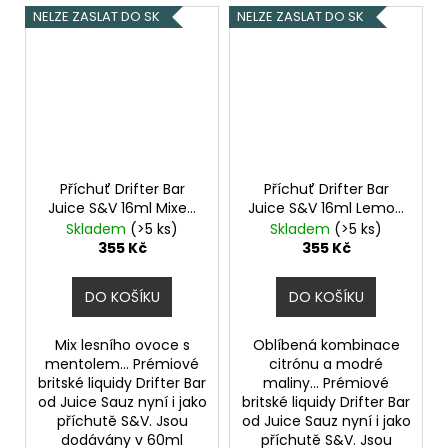
NELZE ZASLAT DO SK
NELZE ZASLAT DO SK
Příchuť Drifter Bar
Příchuť Drifter Bar
Juice S&V 16ml Mixed
Juice S&V 16ml Lemon
Berry Menthol
and Blue Raspberry
Skladem
(>5 ks)
Skladem
(>5 ks)
355 Kč
355 Kč
DO KOŠÍKU
DO KOŠÍKU
Mix lesního ovoce s
Oblíbená kombinace
mentolem... Prémiové
citrónu a modré
britské liquidy Drifter Bar
maliny... Prémiové
od Juice Sauz nyní i jako
britské liquidy Drifter Bar
příchutě S&V. Jsou
od Juice Sauz nyní i jako
dodávány v 60ml
příchutě S&V. Jsou