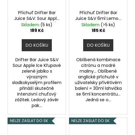
Příchuť Drifter Bar
Příchuť Drifter Bar
Juice S&V: Sour Apple
Juice S&V 6ml Lemon
Ice (Ledové jablko)
and Blue Raspberry
Skladem
(5 ks)
Skladem
(>5 ks)
6,0ml
189 Kč
185 Kč
DO KOŠÍKU
DO KOŠÍKU
Drifter Bar Juice S&V
Oblíbená kombinace
Sour Apple Ice Křupavé
citrónu a modré
zelené jablko s
maliny... Oblíbené
výrazným
anglické příchutě v
sladkokyselým profilem
uživatelsky přívětivém
přináší skutečně
balení = 30ml lahvička
intenzivní chuťový
se 6ml koncentrátu...
zážitek. Ledový závěr
Jedná se o...
pak...
NELZE ZASLAT DO SK
NELZE ZASLAT DO SK