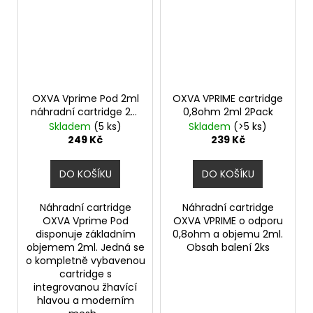
OXVA Vprime Pod 2ml
OXVA VPRIME cartridge
náhradní cartridge 2ks
0,8ohm 2ml 2Pack
odpor 0,8ohm
Skladem
(5 ks)
Skladem
(>5 ks)
249 Kč
239 Kč
DO KOŠÍKU
DO KOŠÍKU
Náhradní cartridge
Náhradní cartridge
OXVA Vprime Pod
OXVA VPRIME o odporu
disponuje základním
0,8ohm a objemu 2ml.
objemem 2ml. Jedná se
Obsah balení 2ks
o kompletně vybavenou
cartridge s
integrovanou žhavící
hlavou a moderním