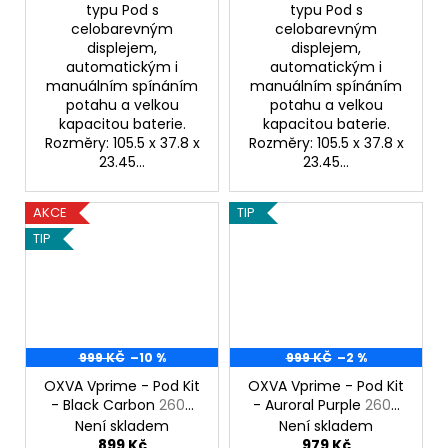
typu Pod s
typu Pod s
celobarevným
celobarevným
displejem,
displejem,
automatickým i
automatickým i
manuálním spínáním
manuálním spínáním
potahu a velkou
potahu a velkou
kapacitou baterie.
kapacitou baterie.
Rozměry: 105.5 x 37.8 x
Rozměry: 105.5 x 37.8 x
23.45...
23.45...
AKCE
TIP
TIP
999 KČ
–10 %
999 KČ
–2 %
OXVA Vprime - Pod Kit
OXVA Vprime - Pod Kit
- Black Carbon
2600
- Auroral Purple
2600
mAh
mAh
Není skladem
Není skladem
899 Kč
979 Kč