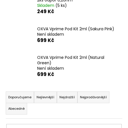
č
2ks odpor 0,2ohm
Skladem
(5 ks)
u
249 Kč
j
e
m
OXVA Vprime Pod Kit 2ml (Sakura Pink)
e
Není skladem
699 Kč
ASPIRE
NAUTILUS
OXVA Vprime Pod Kit 2ml (Natural
BVC
Green)
1,8
OHM
Není skladem
699 Kč
46
Kč
Ř
a
Doporučujeme
Nejlevnější
Nejdražší
Nejprodávanější
z
Abecedně
e
n
í