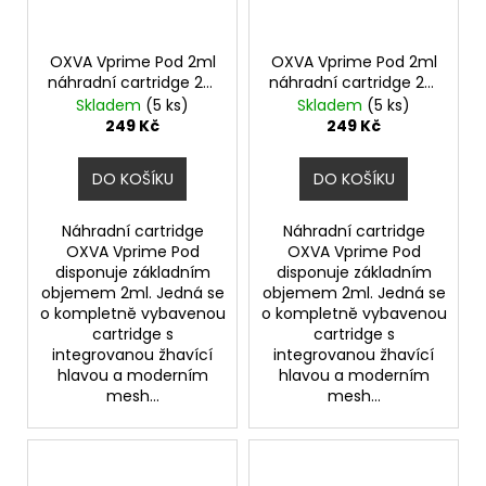
OXVA Vprime Pod 2ml
OXVA Vprime Pod 2ml
náhradní cartridge 2ks
náhradní cartridge 2ks
odpor 0,4ohm
odpor 0,6ohm
Skladem
(5 ks)
Skladem
(5 ks)
249 Kč
249 Kč
DO KOŠÍKU
DO KOŠÍKU
Náhradní cartridge
Náhradní cartridge
OXVA Vprime Pod
OXVA Vprime Pod
disponuje základním
disponuje základním
objemem 2ml. Jedná se
objemem 2ml. Jedná se
o kompletně vybavenou
o kompletně vybavenou
cartridge s
cartridge s
integrovanou žhavící
integrovanou žhavící
hlavou a moderním
hlavou a moderním
mesh...
mesh...