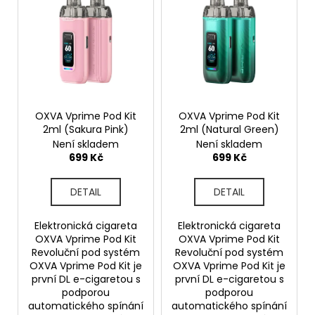
ý
p
i
s
p
r
o
OXVA Vprime Pod Kit
OXVA Vprime Pod Kit
2ml (Sakura Pink)
2ml (Natural Green)
d
Není skladem
Není skladem
u
699 Kč
699 Kč
k
t
DETAIL
DETAIL
ů
Elektronická cigareta
Elektronická cigareta
OXVA Vprime Pod Kit
OXVA Vprime Pod Kit
Revoluční pod systém
Revoluční pod systém
OXVA Vprime Pod Kit je
OXVA Vprime Pod Kit je
první DL e-cigaretou s
první DL e-cigaretou s
podporou
podporou
automatického spínání
automatického spínání