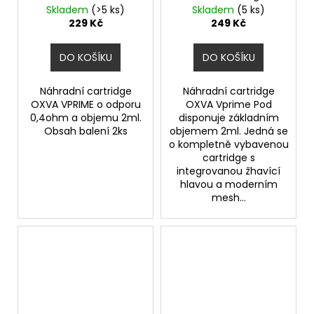
odpor 0,2ohm
Skladem
(>5 ks)
Skladem
(5 ks)
229 Kč
249 Kč
DO KOŠÍKU
DO KOŠÍKU
Náhradní cartridge
Náhradní cartridge
OXVA VPRIME o odporu
OXVA Vprime Pod
0,4ohm a objemu 2ml.
disponuje základním
Obsah balení 2ks
objemem 2ml. Jedná se
o kompletně vybavenou
cartridge s
integrovanou žhavící
hlavou a moderním
mesh...