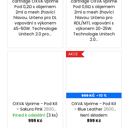
cartridge OXVA Vprime
cartridge OXVA Vprime
Pod 0,2Ω s objemem
Pod 0,6Ω s objemem
2ml a mesh žhavící
2ml a mesh žhavící
hlavou. Určeno pro DL
hlavou. Určeno pro
vapování s výkonem
RDL/MTL vapování s
45-60W. Technologie
výkonem 20-25W.
Unitech 2.0 pro...
Technologie Unitech
2.0...
AKCE
999 KČ
–10 %
OXVA Vprime - Pod Kit
OXVA Vprime - Pod Kit
- Sakura Pink
2600
- Blue Leather
2600
mAh
mAh
Ihned k odeslání
(3 ks)
Není skladem
999 Kč
899 Kč