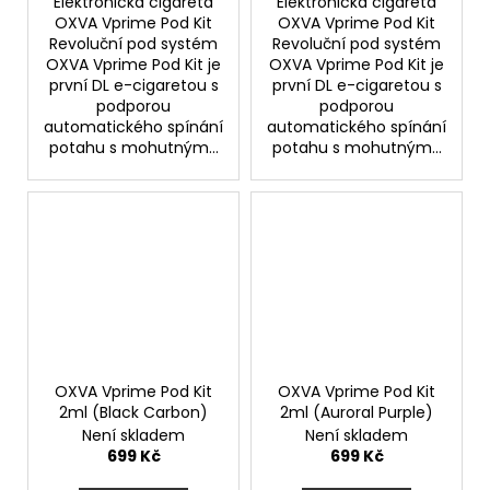
Elektronická cigareta
Elektronická cigareta
OXVA Vprime Pod Kit
OXVA Vprime Pod Kit
Revoluční pod systém
Revoluční pod systém
OXVA Vprime Pod Kit je
OXVA Vprime Pod Kit je
první DL e-cigaretou s
první DL e-cigaretou s
podporou
podporou
automatického spínání
automatického spínání
potahu s mohutným...
potahu s mohutným...
OXVA Vprime Pod Kit
OXVA Vprime Pod Kit
2ml (Black Carbon)
2ml (Auroral Purple)
Není skladem
Není skladem
699 Kč
699 Kč