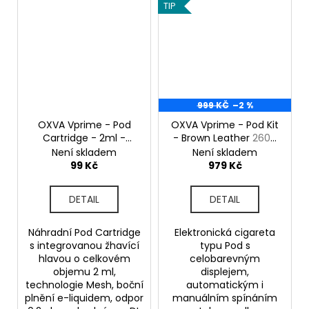
TIP
999 KČ
–2 %
OXVA Vprime - Pod
OXVA Vprime - Pod Kit
Cartridge - 2ml -
- Brown Leather
2600
0,2ohm
mAh
Není skladem
Není skladem
99 Kč
979 Kč
DETAIL
DETAIL
Náhradní Pod Cartridge
Elektronická cigareta
s integrovanou žhavící
typu Pod s
hlavou o celkovém
celobarevným
objemu 2 ml,
displejem,
technologie Mesh, boční
automatickým i
plnění e-liquidem, odpor
manuálním spínáním