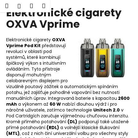
K
Hledat
Nákupní
Menu
Přihlášení
Elektronické cigarety
Přejít
o
Zpět
Zpět
na
košík
š
OXVA Vprime
obsah
í
C
k
Elektronické cigarety
OXVA
o
Vprime Pod Kit
představují
p
revoluci v oblasti pod
o
systémů, které kombinují
špičkový výkon s intuitivním
t
ovládáním. Tyto přístroje
ř
disponují mohutným
e
celobarevným displejem pro
vizuálně poutavý zážitek a automatickým spínáním
b
potahu, jež zajišťuje pohodlné vapování bez nutnosti
u
manuálních úprav. Integrovaná baterie s kapacitou
2600
j
mAh
a výkonem až
60 W
nabízí dlouhou výdrž i pro
náročné uživatele, zatímco technologie
Unitech 2.0
v
e
Pod Cartridgích zaručuje výjimečnou chuťovou intenzitu.
t
Kromě přímého potahování
(DL)
podporují také utažené
přímé potahování
(RDL)
a volnější klasické šlukování
e
(MTL)
, což z nich činí univerzální volbu pro všechny styly
n