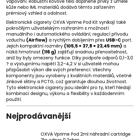
vapování. Robustní kovové tělo doplněné prvky z umělé
a
kůže nebo IML materiálů dodává těmto zařízením
prémiový vzhled a odolnost.
j
Elektronické cigarety OXVA Vprime Pod Kit vynikají také
í
pokročilým uživatelským rozhraním s možností
t
manuálního i automatického ovládání, regulací přívodu
?
vzduchu
(Airflow)
a rychlým dobíjením přes
USB-C
port.
Jejich kompaktní rozměry
(105,5 × 37,8 × 23,45 mm)
a
nízká hmotnost
(116 g)
zajišťují snadnou přenositelnost,
aniž by byly omezeny funkce. Díky podpoře odporů 0,1–3,0
? a výstupnímu napětí 3,2–4,2 V si uživatelé mohou
přizpůsobit výkon dle svých preferencí. Všechny
HLEDAT
komponenty jsou vyrobeny z kvalitních materiálů, včetně
zinkové slitiny a PCTG, což garantuje dlouhou životnost.
Tyto elektronické cigarety jsou ideální pro ty, kteří hledají
kombinaci designu, výkonu a flexibility v každodenním
D
použití.
o
p
Nejprodávanější
o
r
u
OXVA Vprime Pod 2ml náhradní cartridge