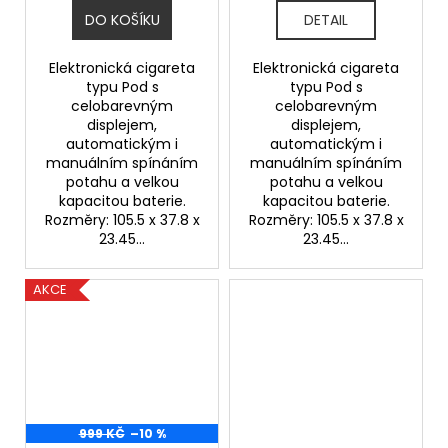
DO KOŠÍKU
DETAIL
Elektronická cigareta
Elektronická cigareta
typu Pod s
typu Pod s
celobarevným
celobarevným
displejem,
displejem,
automatickým i
automatickým i
manuálním spínáním
manuálním spínáním
potahu a velkou
potahu a velkou
kapacitou baterie.
kapacitou baterie.
Rozměry: 105.5 x 37.8 x
Rozměry: 105.5 x 37.8 x
23.45...
23.45...
AKCE
999 KČ
–10 %