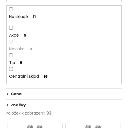
p
r
Na skladě
11
o
d
Akce
u
5
k
Novinka
0
t
ů
Tip
5
Centrální sklad
16
Cena
Značky
Položek k zobrazení:
33
V