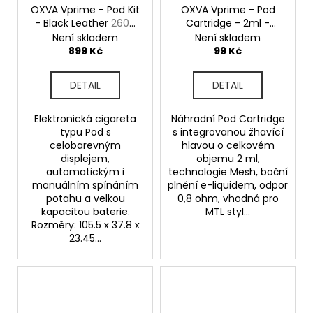
OXVA Vprime - Pod Kit
OXVA Vprime - Pod
- Black Leather
2600
Cartridge - 2ml -
mAh
0,8ohm
Není skladem
Není skladem
899 Kč
99 Kč
DETAIL
DETAIL
Elektronická cigareta
Náhradní Pod Cartridge
typu Pod s
s integrovanou žhavící
celobarevným
hlavou o celkovém
displejem,
objemu 2 ml,
automatickým i
technologie Mesh, boční
manuálním spínáním
plnění e-liquidem, odpor
potahu a velkou
0,8 ohm, vhodná pro
kapacitou baterie.
MTL styl...
Rozměry: 105.5 x 37.8 x
23.45...