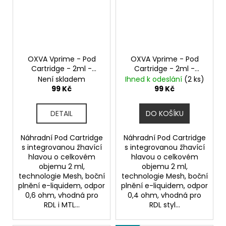
OXVA Vprime - Pod
OXVA Vprime - Pod
Cartridge - 2ml -
Cartridge - 2ml -
0,6ohm
0,4ohm
Není skladem
Ihned k odeslání
(2 ks)
99 Kč
99 Kč
DETAIL
DO KOŠÍKU
Náhradní Pod Cartridge
Náhradní Pod Cartridge
s integrovanou žhavící
s integrovanou žhavící
hlavou o celkovém
hlavou o celkovém
objemu 2 ml,
objemu 2 ml,
technologie Mesh, boční
technologie Mesh, boční
plnění e-liquidem, odpor
plnění e-liquidem, odpor
0,6 ohm, vhodná pro
0,4 ohm, vhodná pro
RDL i MTL...
RDL styl...