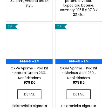
0,2 ohm, vhodná pro DL
potahu a velkou
styl...
kapacitou baterie.
Rozměry: 105.5 x 37.8 x
23.45...
TIP
TIP
999 KČ
–2 %
999 KČ
–2 %
OXVA Vprime - Pod Kit
OXVA Vprime - Pod Kit
- Natural Green
2600
- Glorious Gold
2600
mAh
mAh
Není skladem
Není skladem
979 Kč
979 Kč
DETAIL
DETAIL
Elektronická cigareta
Elektronická cigareta