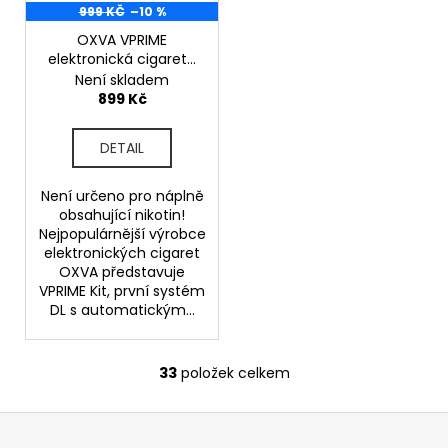
999 KČ
–10 %
OXVA VPRIME
elektronická cigareta
2600mAh Glorious
Není skladem
Gold
899 Kč
DETAIL
Není určeno pro náplně
obsahující nikotin!
Nejpopulárnější výrobce
elektronických cigaret
OXVA představuje
VPRIME Kit, první systém
DL s automatickým...
33
položek celkem
O
v
Z
l