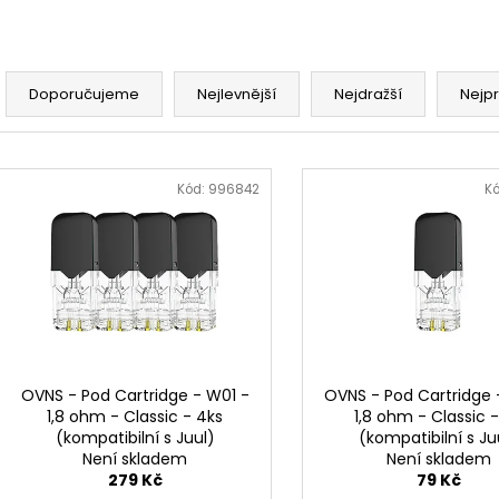
Ř
a
Doporučujeme
Nejlevnější
Nejdražší
Nejp
z
e
V
n
ý
Kód:
996842
K
í
p
p
i
r
s
o
p
d
r
u
o
k
d
OVNS - Pod Cartridge - W01 -
OVNS - Pod Cartridge 
t
1,8 ohm - Classic - 4ks
1,8 ohm - Classic -
u
(kompatibilní s Juul)
(kompatibilní s Ju
ů
k
Není skladem
Není skladem
t
279 Kč
79 Kč