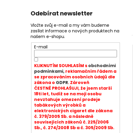
Odebírat newsletter
Vložte svůj e-mail a my vám budeme
zasílat informace o nových produktech na
našem e-shopu.
E-mail
KLIKNUTÍM SOUHLASÍM s
obchodními
podmínkami,
reklamačním řádem a
se zpracováním osobních údajů dle
zákona o
GDPR
. Zároveň
ČESTNĚ PROHLAŠUJI, že jsem starší
18ti let, tudíž se na moji osobu
nevztahuje omezení prodeje
tabákových výrobků a
elektronických cigaret dle zákona
č. 379/2005 Sb. a následně
souvisejících zákonů č. 225/2006
Sb., č. 274/2008 Sb a č. 305/2009 Sb.