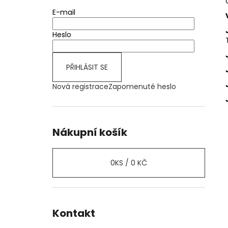
E-mail
Heslo
PŘIHLÁSIT SE
Nová registrace
Zapomenuté heslo
Nákupní košík
0
KS /
0 KČ
Kontakt