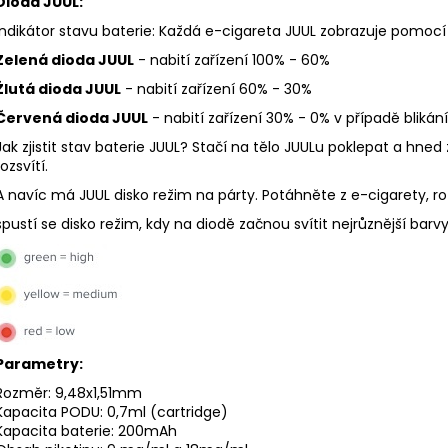
Dioda JUUL:
LIQUID DEKANG PINEAPPLE 10ML - 11MG
ELF BAR ELFA P
(ANANAS)
CARTRIDGE - W
Indikátor stavu baterie: Každá e-cigareta JUUL zobrazuje pomocí 
2KS
195 Kč
Zelená dioda JUUL
- nabití zařízení 100% - 60%
189 Kč
Původně:
225 K
Žlutá dioda JUUL
- nabití zařízení 60% - 30%
Červená dioda JUUL
- nabití zařízení 30% - 0% v případě blikán
Jak zjistit stav baterie JUUL? Stačí na tělo JUULu poklepat a hned 
rozsvítí.
A navíc má JUUL disko režim na párty. Potáhněte z e-cigarety, ro
spustí se disko režim, kdy na diodě začnou svítit nejrůznější barvy
Parametry:
Rozměr: 9,48x1,51mm
Kapacita PODU: 0,7ml (
cartridge
)
Kapacita baterie: 200mAh