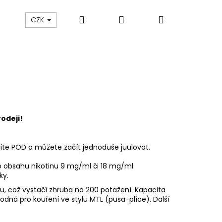
Hledat
Přihlášení
Nákupní
ám
Sledování zásilek
Obchodní podmínky
CZK
košík
rodeji!
ožíte POD a můžete začít jednoduše juulovat.
i o obsahu nikotinu 9 mg/ml či 18 mg/ml
ky.
u, což vystačí zhruba na 200 potažení. Kapacita
dná pro kouření ve stylu MTL (pusa-plíce). Další
Následující