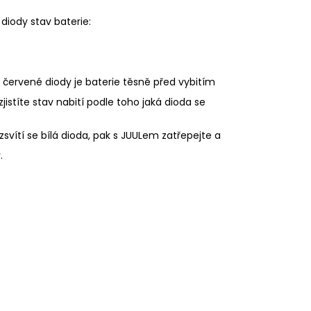
OD - PŘEDNAPLNĚNÁ
ATERMELON - 20MG -
diody stav baterie:
č
í červené diody je baterie těsně před vybitím
zjistíte stav nabití podle toho jaká dioda se
zsvítí se bílá dioda, pak s JUULem zatřepejte a
.