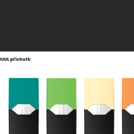
JUUL příchutě: