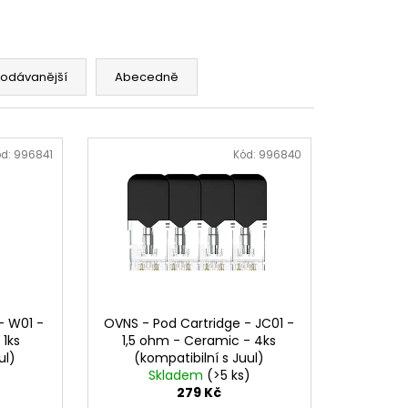
rodávanější
Abecedně
ód:
996841
Kód:
996840
- W01 -
OVNS - Pod Cartridge - JC01 -
 1ks
1,5 ohm - Ceramic - 4ks
ul)
(kompatibilní s Juul)
Skladem
(>5 ks)
279 Kč