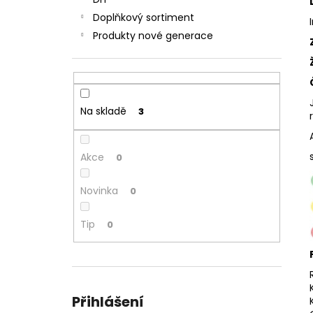
JOYETECH BF SS316 ATOMIZER 0,6OHM
l
Doplňkový sortiment
57 Kč
Produkty nové generace
Na skladě
3
Akce
0
Novinka
0
Tip
0
Přihlášení