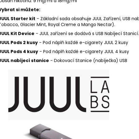
Obsah nikotinu: 9 mg/ml a 18mg/ml
Vybrat si můžete:
JUUL Starter kit
- Základní sada obsahuje JUUL Zařízení, USB nab
Tobacco, Glacier Mint, Royal Creme a Mango Nectar).
JUUL Kit Device
- JUUL zařízení se dodává s USB Nabíjecí Stanicí
JUUL Pods 2 kusy
- Pod náplň každé e-cigarety JUUL 2 kusy
JUUL Pods 4 kusy
- Pod náplň každé e-cigarety JUUL 4 kusy
JUUL nabíjecí stanice
- Dokovací Stanice (nabíječka) USB