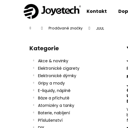
K
Přejít
na
o
Kontakt
Dop
obsah
Zpět
Zpět
š
do
do
í
Domů
Prodávané značky
JUUL
k
obchodu
obchodu
P
o
Kategorie
Přeskočit
s
kategorie
t
Akce & novinky
r
Elektronické cigarety
a
Elektronické dýmky
n
Gripy a mody
n
E-liquidy, náplně
í
Báze a příchutě
p
Atomizéry a tanky
a
Baterie, nabíjení
n
Příslušenství
e
DIY