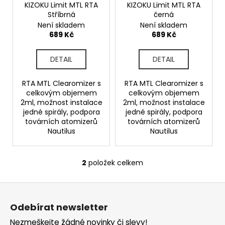
o
KIZOKU Limit MTL RTA
KIZOKU Limit MTL RTA
t
a
Stříbrná
černá
d
ů
j
Není skladem
Není skladem
u
689 Kč
689 Kč
í
k
t
t
DETAIL
DETAIL
?
ů
RTA MTL Clearomizer s
RTA MTL Clearomizer s
celkovým objemem
celkovým objemem
2ml, možnost instalace
2ml, možnost instalace
jedné spirály, podpora
jedné spirály, podpora
HLEDAT
továrních atomizerů
továrních atomizerů
Nautilus
Nautilus
D
2
položek celkem
O
o
v
p
Z
l
o
á
á
r
Odebírat newsletter
d
p
u
a
Nezmeškejte žádné novinky či slevy!