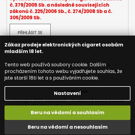
č. 379/2005 Sb. a následně souvisejících
a
zákonů č. 225/2006 Sb., č. 274/2008 Sb a č.
j
305/2009 Sb.
í
t
PŘIHLÁSIT SE
?
Zákaz prodeje elektronických cigaret osobám
mladším 18 let.
Tento web používá soubory cookie. Dalším
Napište nám
Mapa serveru
Reklamace
HLEDAT
procházením tohoto webu vyjadřujete souhlas, že
Dopravné / poštovné
Kontakty
Obchodní podmínky
jste starší 18ti let a s používáním cookie.
Vytvořil Shoptet
Nastavení
D
Copyright 2026
Joyetech - Značkové elektronické
o
cigarety
. Všechna práva vyhrazena.
Upravit nastavení
p
cookies
Beru na vědomí a souhlasím
o
r
Vítejte na JOYETECH. DORUČENÍ ZDARMA zásilkovnou nad
Beru na vědomí a nesouhlasím
u
600,- kč / 50 EURO!