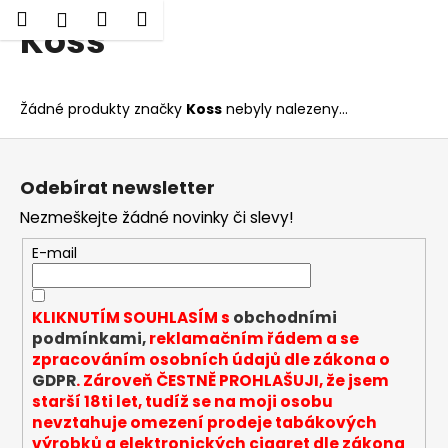
K
Hledat
Nákupní
Menu
Přihlášení
Koss
Přejít
o
Zpět
Zpět
na
košík
š
obsah
í
C
Žádné produkty značky
Koss
nebyly nalezeny...
k
o
Z
p
á
o
Odebírat newsletter
p
t
Nezmeškejte žádné novinky či slevy!
a
ř
t
E-mail
e
í
b
u
KLIKNUTÍM SOUHLASÍM s
obchodními
j
podmínkami,
reklamačním řádem a se
zpracováním osobních údajů dle zákona o
e
GDPR
. Zároveň ČESTNĚ PROHLAŠUJI, že jsem
t
starší 18ti let, tudíž se na moji osobu
e
nevztahuje omezení prodeje tabákových
n
výrobků a elektronických cigaret dle zákona