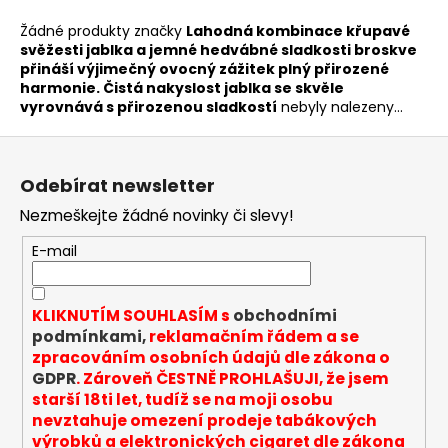
a
Žádné produkty značky
Lahodná kombinace křupavé
j
svěžesti jablka a jemné hedvábné sladkosti broskve
přináší výjimečný ovocný zážitek plný přirozené
í
harmonie. Čistá nakyslost jablka se skvěle
t
vyrovnává s přirozenou sladkostí
nebyly nalezeny...
?
Z
á
Odebírat newsletter
p
Nezmeškejte žádné novinky či slevy!
a
HLEDAT
t
E-mail
í
KLIKNUTÍM SOUHLASÍM s
obchodními
D
podmínkami,
reklamačním řádem a se
o
zpracováním osobních údajů dle zákona o
p
GDPR
. Zároveň ČESTNĚ PROHLAŠUJI, že jsem
o
starší 18ti let, tudíž se na moji osobu
r
nevztahuje omezení prodeje tabákových
u
výrobků a elektronických cigaret dle zákona