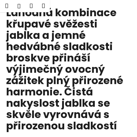
K
Hledat
Nákupní
Menu
Přihlášení
Lahodná kombinace
Přejít
o
Zpět
Zpět
na
košík
š
křupavé svěžesti
obsah
í
jablka a jemné
C
k
o
hedvábné sladkosti
p
broskve přináší
o
t
výjimečný ovocný
ř
zážitek plný přirozené
e
b
harmonie. Čistá
u
nakyslost jablka se
j
skvěle vyrovnává s
e
t
přirozenou sladkostí
e
n