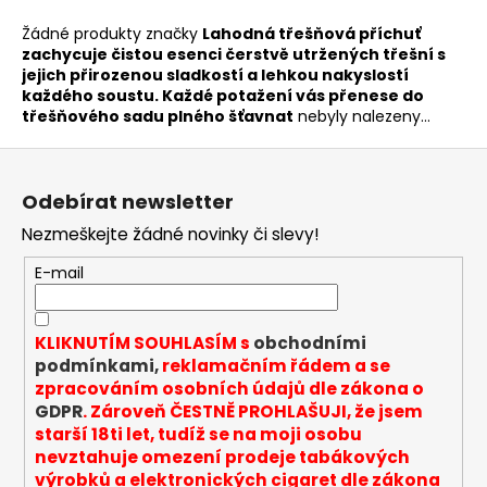
a
Žádné produkty značky
Lahodná třešňová příchuť
j
zachycuje čistou esenci čerstvě utržených třešní s
jejich přirozenou sladkostí a lehkou nakyslostí
í
každého soustu. Každé potažení vás přenese do
t
třešňového sadu plného šťavnat
nebyly nalezeny...
?
Z
á
Odebírat newsletter
p
Nezmeškejte žádné novinky či slevy!
a
HLEDAT
t
E-mail
í
KLIKNUTÍM SOUHLASÍM s
obchodními
D
podmínkami,
reklamačním řádem a se
o
zpracováním osobních údajů dle zákona o
p
GDPR
. Zároveň ČESTNĚ PROHLAŠUJI, že jsem
o
starší 18ti let, tudíž se na moji osobu
r
nevztahuje omezení prodeje tabákových
u
výrobků a elektronických cigaret dle zákona