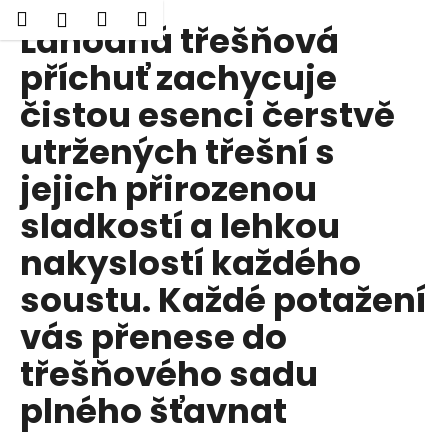
K
Hledat
Nákupní
Menu
Přihlášení
Lahodná třešňová
Přejít
o
Zpět
Zpět
na
košík
š
příchuť zachycuje
obsah
í
čistou esenci čerstvě
C
k
o
utržených třešní s
p
jejich přirozenou
o
t
sladkostí a lehkou
ř
nakyslostí každého
e
b
soustu. Každé potažení
u
vás přenese do
j
třešňového sadu
e
t
plného šťavnat
e
n