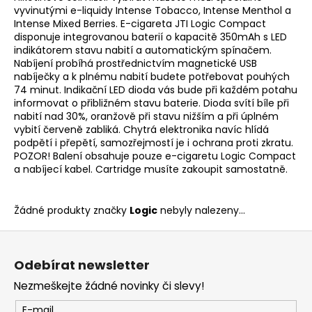
vyvinutými e-liquidy Intense Tobacco, Intense Menthol a
a
Intense Mixed Berries. E-cigareta JTI Logic Compact
j
disponuje integrovanou baterií o kapacitě 350mAh s LED
í
indikátorem stavu nabití a automatickým spínačem.
Nabíjení probíhá prostřednictvím magnetické USB
t
nabíječky a k plnému nabití budete potřebovat pouhých
?
74 minut. Indikační LED dioda vás bude při každém potahu
informovat o přibližném stavu baterie. Dioda svítí bíle při
nabití nad 30%, oranžově při stavu nižším a při úplném
vybití červeně zabliká. Chytrá elektronika navíc hlídá
podpětí i přepětí, samozřejmostí je i ochrana proti zkratu.
POZOR! Balení obsahuje pouze e-cigaretu Logic Compact
HLEDAT
a nabíjecí kabel. Cartridge musíte zakoupit samostatně.
Žádné produkty značky
Logic
nebyly nalezeny...
D
Z
o
p
á
Odebírat newsletter
o
p
r
Nezmeškejte žádné novinky či slevy!
a
u
t
E-mail