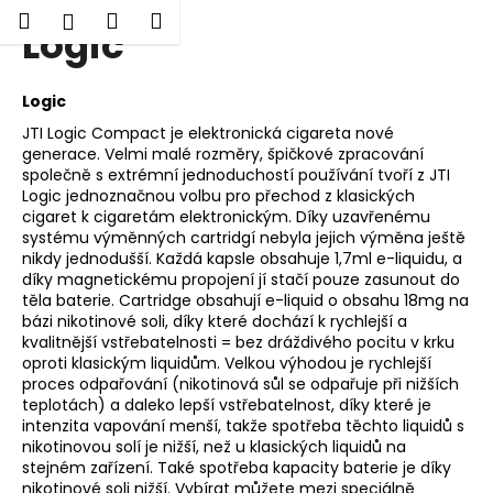
K
Hledat
Nákupní
Menu
Přihlášení
Logic
Přejít
o
Zpět
Zpět
na
košík
š
obsah
í
Logic
C
k
JTI Logic Compact je elektronická cigareta nové
o
generace. Velmi malé rozměry, špičkové zpracování
p
společně s extrémní jednoduchostí používání tvoří z JTI
Logic jednoznačnou volbu pro přechod z klasických
o
cigaret k cigaretám elektronickým. Díky uzavřenému
t
systému výměnných cartridgí nebyla jejich výměna ještě
ř
nikdy jednodušší. Každá kapsle obsahuje 1,7ml e-liquidu, a
díky magnetickému propojení jí stačí pouze zasunout do
e
těla baterie. Cartridge obsahují e-liquid o obsahu 18mg na
b
bázi nikotinové soli, díky které dochází k rychlejší a
kvalitnější vstřebatelnosti = bez dráždivého pocitu v krku
u
oproti klasickým liquidům. Velkou výhodou je rychlejší
j
proces odpařování (nikotinová sůl se odpařuje při nižších
e
teplotách) a daleko lepší vstřebatelnost, díky které je
intenzita vapování menší, takže spotřeba těchto liquidů s
t
nikotinovou solí je nižší, než u klasických liquidů na
e
stejném zařízení. Také spotřeba kapacity baterie je díky
n
nikotinové soli nižší. Vybírat můžete mezi speciálně