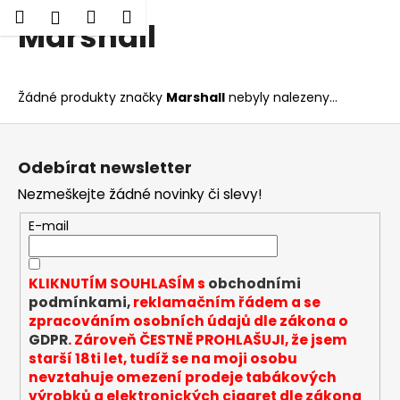
K
Hledat
Nákupní
Menu
Přihlášení
Marshall
Přejít
o
Zpět
Zpět
na
košík
š
obsah
í
C
Žádné produkty značky
Marshall
nebyly nalezeny...
k
o
Z
p
á
o
Odebírat newsletter
p
t
Nezmeškejte žádné novinky či slevy!
a
ř
t
E-mail
e
í
b
u
KLIKNUTÍM SOUHLASÍM s
obchodními
j
podmínkami,
reklamačním řádem a se
zpracováním osobních údajů dle zákona o
e
GDPR
. Zároveň ČESTNĚ PROHLAŠUJI, že jsem
t
starší 18ti let, tudíž se na moji osobu
e
nevztahuje omezení prodeje tabákových
n
výrobků a elektronických cigaret dle zákona