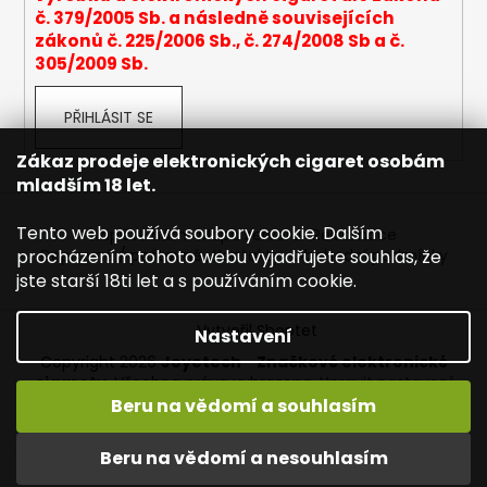
č. 379/2005 Sb. a následně souvisejících
a
zákonů č. 225/2006 Sb., č. 274/2008 Sb a č.
j
305/2009 Sb.
í
t
PŘIHLÁSIT SE
?
Zákaz prodeje elektronických cigaret osobám
mladším 18 let.
Tento web používá soubory cookie. Dalším
Napište nám
Mapa serveru
Reklamace
HLEDAT
procházením tohoto webu vyjadřujete souhlas, že
Dopravné / poštovné
Kontakty
Obchodní podmínky
jste starší 18ti let a s používáním cookie.
Vytvořil Shoptet
Nastavení
D
Copyright 2026
Joyetech - Značkové elektronické
o
cigarety
. Všechna práva vyhrazena.
Upravit nastavení
p
cookies
Beru na vědomí a souhlasím
o
r
Vítejte na JOYETECH. DORUČENÍ ZDARMA zásilkovnou nad
Beru na vědomí a nesouhlasím
u
600,- kč / 50 EURO!