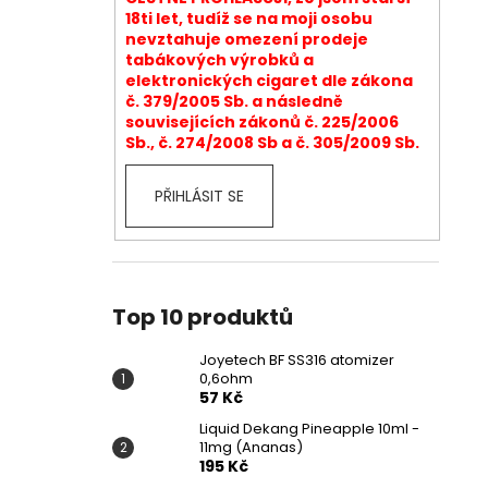
18ti let, tudíž se na moji osobu
nevztahuje omezení prodeje
tabákových výrobků a
elektronických cigaret dle zákona
č. 379/2005 Sb. a následně
souvisejících zákonů č. 225/2006
Sb., č. 274/2008 Sb a č. 305/2009 Sb.
PŘIHLÁSIT SE
Top 10 produktů
Joyetech BF SS316 atomizer
0,6ohm
57 Kč
Liquid Dekang Pineapple 10ml -
11mg (Ananas)
195 Kč