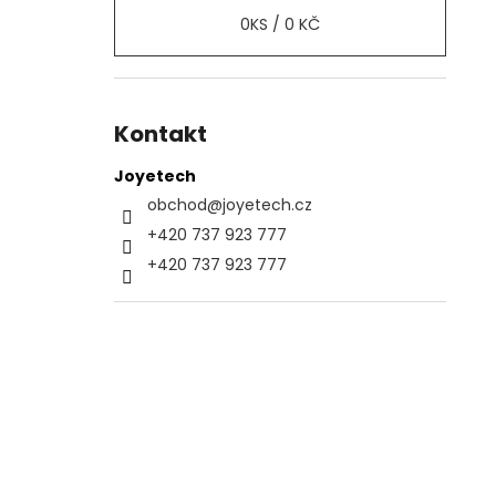
0
KS /
0 KČ
Kontakt
Joyetech
obchod
@
joyetech.cz
+420 737 923 777
+420 737 923 777