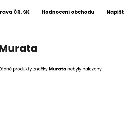
rava ČR, SK
Hodnocení obchodu
Napište n
Co potřebujete najít?
Murata
HLEDAT
Žádné produkty značky
Murata
nebyly nalezeny...
Doporučujeme