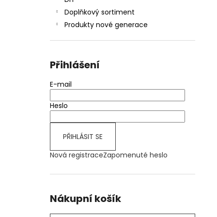
JOYETECH BF SS316 ATOMIZER 0,6OHM
l
Doplňkový sortiment
57 Kč
Produkty nové generace
Přihlášení
E-mail
Heslo
PŘIHLÁSIT SE
Nová registrace
Zapomenuté heslo
Nákupní košík