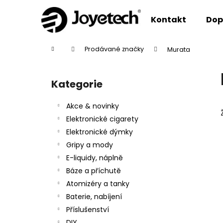
K
Přejít
na
o
Kontakt
Dop
obsah
Zpět
Zpět
š
do
do
í
Domů
Prodávané značky
Murata
k
obchodu
obchodu
P
o
Kategorie
Přeskočit
s
kategorie
t
Akce & novinky
r
Elektronické cigarety
a
Elektronické dýmky
n
Gripy a mody
n
E-liquidy, náplně
í
Báze a příchutě
p
Atomizéry a tanky
a
Baterie, nabíjení
n
Příslušenství
e
DIY