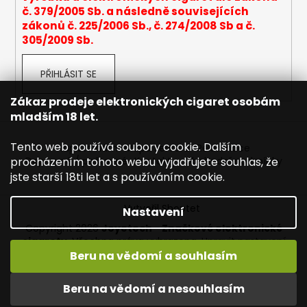
č. 379/2005 Sb. a následně souvisejících
a
zákonů č. 225/2006 Sb., č. 274/2008 Sb a č.
j
305/2009 Sb.
í
t
PŘIHLÁSIT SE
?
Zákaz prodeje elektronických cigaret osobám
mladším 18 let.
Tento web používá soubory cookie. Dalším
Napište nám
Mapa serveru
Reklamace
HLEDAT
procházením tohoto webu vyjadřujete souhlas, že
Dopravné / poštovné
Kontakty
Obchodní podmínky
jste starší 18ti let a s používáním cookie.
Vytvořil Shoptet
Nastavení
D
Copyright 2026
Joyetech - Značkové elektronické
o
cigarety
. Všechna práva vyhrazena.
Upravit nastavení
p
cookies
Beru na vědomí a souhlasím
o
r
Vítejte na JOYETECH. DORUČENÍ ZDARMA zásilkovnou nad
Beru na vědomí a nesouhlasím
u
600,- kč / 50 EURO!