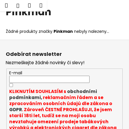
K
Hledat
Nákupní
Menu
Přihlášení
Pinkman
Přejít
o
Zpět
Zpět
na
košík
š
obsah
í
C
Žádné produkty značky
Pinkman
nebyly nalezeny...
k
o
Z
p
á
o
Odebírat newsletter
p
t
Nezmeškejte žádné novinky či slevy!
a
ř
t
E-mail
e
í
b
u
KLIKNUTÍM SOUHLASÍM s
obchodními
j
podmínkami,
reklamačním řádem a se
zpracováním osobních údajů dle zákona o
e
GDPR
. Zároveň ČESTNĚ PROHLAŠUJI, že jsem
t
starší 18ti let, tudíž se na moji osobu
e
nevztahuje omezení prodeje tabákových
n
výrobků a elektronických cigaret dle zákona