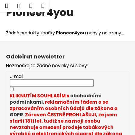
K
Hledat
Nákupní
Menu
Přihlášení
Pioneer4you
Přejít
o
Zpět
Zpět
na
košík
š
obsah
í
C
Žádné produkty značky
Pioneer4you
nebyly nalezeny...
k
o
Z
p
á
o
Odebírat newsletter
p
t
Nezmeškejte žádné novinky či slevy!
a
ř
t
E-mail
e
í
b
u
KLIKNUTÍM SOUHLASÍM s
obchodními
j
podmínkami,
reklamačním řádem a se
zpracováním osobních údajů dle zákona o
e
GDPR
. Zároveň ČESTNĚ PROHLAŠUJI, že jsem
t
starší 18ti let, tudíž se na moji osobu
e
nevztahuje omezení prodeje tabákových
n
výrobků a elektronických cigaret dle zákona