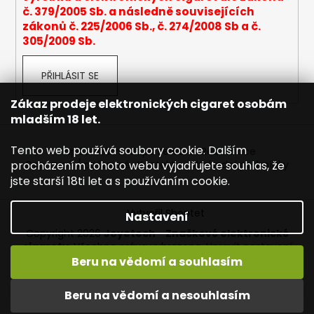
č. 379/2005 Sb. a následně souvisejících
a
zákonů č. 225/2006 Sb., č. 274/2008 Sb a č.
j
305/2009 Sb.
í
t
PŘIHLÁSIT SE
?
Zákaz prodeje elektronických cigaret osobám
mladším 18 let.
Tento web používá soubory cookie. Dalším
Napište nám
Mapa serveru
Reklamace
HLEDAT
procházením tohoto webu vyjadřujete souhlas, že
Dopravné / poštovné
Kontakty
Obchodní podmínky
jste starší 18ti let a s používáním cookie.
Vytvořil Shoptet
Nastavení
D
Copyright 2026
Joyetech - Značkové elektronické
o
cigarety
. Všechna práva vyhrazena.
Upravit nastavení
p
cookies
Beru na vědomí a souhlasím
o
r
Vítejte na JOYETECH. DORUČENÍ ZDARMA zásilkovnou nad
Beru na vědomí a nesouhlasím
u
600,- kč / 50 EURO!