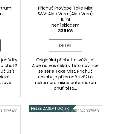
ctrum:
Příchuť ProVape Take Mist
ml
S&V: Aloe Vera (Aloe Vera)
10ml
Není skladem
339 Kč
DETAIL
é jahůdky
Originální příchuť osvěžující
kou chuť?
Aloe na vás čeká v této novince
uť užít
ze série Take Mist. Příchuť
nické
obsahuje příjemně svěží a
huťové
nekompromisně autentickou
chuť této...
NELZE ZASLAT DO SK
N-DIY5491
Kód:
4752242037868