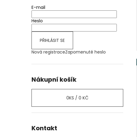
E-mail
Heslo
PŘIHLÁSIT SE
Nová registrace
Zapomenuté heslo
Nákupní košík
0
KS /
0 KČ
Kontakt