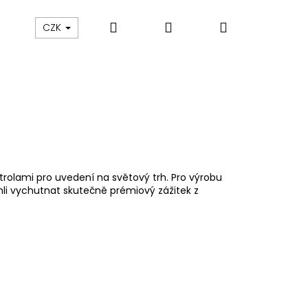
Hledat
Přihlášení
Nákupní
ám
Sledování zásilek
Obchodní podmínky
CZK
košík
rolami pro uvedení na světový trh. Pro výrobu
ohli vychutnat skutečně prémiový zážitek z
.
Následující