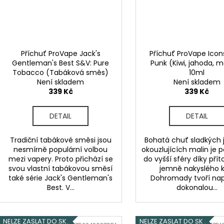
Příchuť ProVape Jack's
Příchuť ProVape Icon
Gentleman's Best S&V: Pure
Punk (Kiwi, jahoda, m
Tobacco (Tabáková směs)
10ml
Není skladem
10ml
Není skladem
339 Kč
339 Kč
DETAIL
DETAIL
Tradiční tabákové směsi jsou
Bohatá chuť sladkých 
nesmírně populární volbou
okouzlujících malin je 
mezi vapery. Proto přichází se
do vyšší sféry díky pří
svou vlastní tabákovou směsí
jemně nakyslého ki
také série Jack's Gentleman's
Dohromady tvoří na
Best. V...
dokonalou...
NELZE ZASLAT DO SK
NELZE ZASLAT DO SK