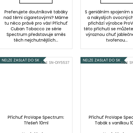
Preferujete doutníkové tabáky
S geniálním spojením 
nad těmi cigaretovými? Máme
a nakyslých ovocných
tu něco právě pro vás! Příchuť
přichází výrobce ProV
Cuban Tobacco ze série
této příchuti se můžete
Spectrum představuje směs
výraznou chuť jablečn
těch nejchutnějších...
tvořenou...
NELZE ZASLAT DO SK
NELZE ZASLAT DO SK
Kód:
SN-DIY5537
Kód:
S
Příchuť ProVape Spectrum:
Příchuť ProVape Spe
Třešeň 10ml
Tabák s vanilkou 1