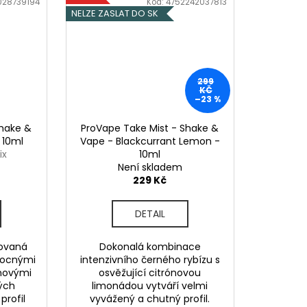
028739194
Kód:
4752242037813
NELZE ZASLAT DO SK
299
KČ
–23 %
Shake &
ProVape Take Mist - Shake &
 10ml
Vape - Blackcurrant Lemon -
ix
10ml
Není skladem
229 Kč
DETAIL
kovaná
Dokonalá kombinace
vocnými
intenzivního černého rybízu s
novými
osvěžující citrónovou
ých
limonádou vytváří velmi
profil
vyvážený a chutný profil.