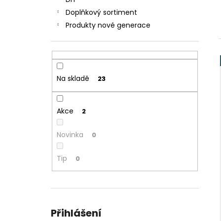
JOYETECH BF SS316 ATOMIZER 0,6OHM
l
Doplňkový sortiment
57 Kč
Produkty nové generace
Na skladě
23
Akce
2
Novinka
0
Tip
0
Přihlášení