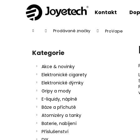
K
Přejít
na
o
Kontakt
Dop
obsah
Zpět
Zpět
š
do
do
í
Domů
Prodávané značky
ProVape
k
obchodu
obchodu
P
o
Kategorie
Přeskočit
s
kategorie
t
Akce & novinky
r
Elektronické cigarety
a
Elektronické dýmky
n
Gripy a mody
n
E-liquidy, náplně
í
Báze a příchutě
p
Atomizéry a tanky
a
Baterie, nabíjení
n
Příslušenství
e
DIY