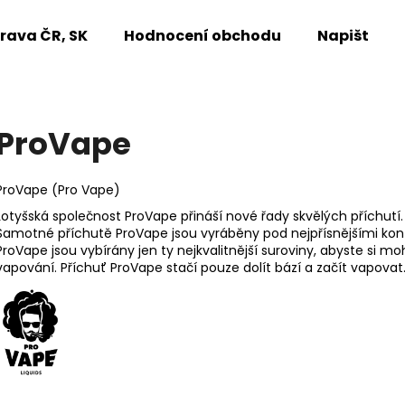
rava ČR, SK
Hodnocení obchodu
Napište n
Co potřebujete najít?
ProVape
HLEDAT
ProVape (Pro Vape)
Lotyšská společnost ProVape přináší nové řady skvělých příchutí.
Samotné příchutě ProVape jsou vyráběny pod nejpřísnějšími kont
Doporučujeme
ProVape jsou vybírány jen ty nejkvalitnější suroviny, abyste si m
vapování. Příchuť ProVape stačí pouze dolít bází a začít vapovat