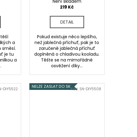
Není skladem
219 Kč
DETAIL
těší
Pokud existuje něco lepšího,
dkých a
než jablečná příchuť, pak je to
 směsí.
zaručeně jablečná příchuť
ť je tu
doplněná o chladivou kooladu.
nilkou a
Těšte se na mimořádné
.
osvěžení díky...
NELZE ZASLAT DO SK
N-DIY5522
Kód:
SN-DIY5508