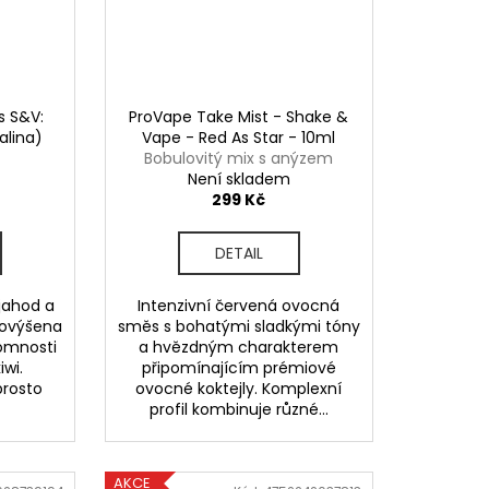
s S&V:
ProVape Take Mist - Shake &
alina)
Vape - Red As Star - 10ml
Bobulovitý mix s anýzem
Není skladem
299 Kč
DETAIL
jahod a
Intenzivní červená ovocná
povýšena
směs s bohatými sladkými tóny
tomnosti
a hvězdným charakterem
wi.
připomínajícím prémiové
prosto
ovocné koktejly. Komplexní
profil kombinuje různé...
AKCE