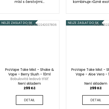
mísí s čerstvými...
kombinuje různé exoti
NELZE ZASLAT DO SK
NELZE ZASLAT DO SK
Kód:
4752242037806
Kód:
4752
ProVape Take Mist - Shake &
ProVape Take Mist - 
Vape - Berry Slush - 10ml
Vape - Aloe Vera - 
Bobulovitá ledová tříšť
Není skladem
Není skladem
299 Kč
299 Kč
DETAIL
DETAIL