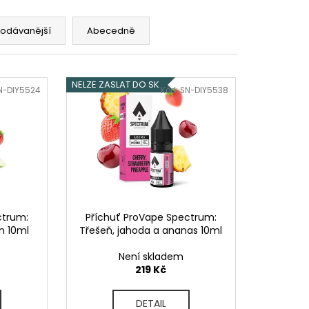
OD - PŘEDNAPLNĚNÁ
ATERMELON - 20MG -
rodávanější
Abecedně
č
NELZE ZASLAT DO SK
N-DIY5524
Kód:
SN-DIY5538
ctrum:
Příchuť ProVape Spectrum:
on 10ml
Třešeň, jahoda a ananas 10ml
Není skladem
219 Kč
DETAIL