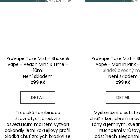
Kód:
4752242037851
Kód:
4751
ProVape Take Mist - Shake &
ProVape Take Mist - 
Vape - Peach Mint & Lime -
Vape - Man in Pink -
10ml
Sladký ovocný m
Není skladem
Není skladem
299 Kč
299 Kč
DETAIL
DETAIL
Tropická kombinace
Mysteriózní a sofisti
šťavnatých broskví s
chuť s komplexními o
osvěžujícím mojitem vytváří
tóny a jemnými květi
dokonalý letní koktejlový profil.
nuancemi v růžov
Sladká chuť zralých broskví se
odstínech. Elegantní 