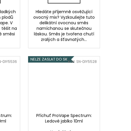
sladkých
Hledáte příjemně osvěžující
 plodů
ovocný mix? Vyzkoušejte tuto
ape. V
delikátní ovocnou směs
 těšit na
namíchanou se skutečnou
é směsi
láskou. Směs je tvořena chutí
zralých a šťavnatých...
NELZE ZASLAT DO SK
N-DIY5536
Kód:
SN-DIY5528
ctrum:
Příchuť ProVape Spectrum:
0ml
Ledové jablko 10ml