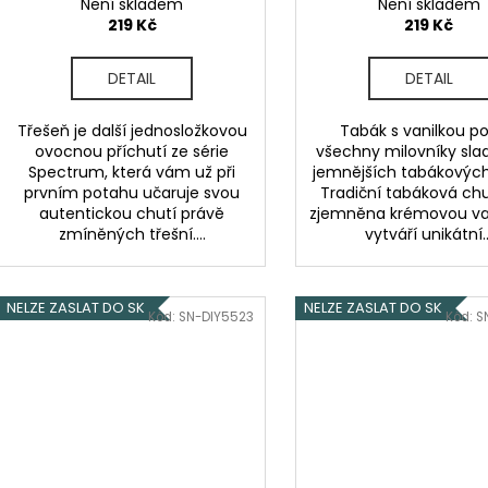
Není skladem
Není skladem
219 Kč
219 Kč
DETAIL
DETAIL
Třešeň je další jednosložkovou
Tabák s vanilkou po
ovocnou příchutí ze série
všechny milovníky sla
Spectrum, která vám už při
jemnějších tabákových
prvním potahu učaruje svou
Tradiční tabáková chu
autentickou chutí právě
zjemněna krémovou va
zmíněných třešní....
vytváří unikátní..
NELZE ZASLAT DO SK
NELZE ZASLAT DO SK
Kód:
SN-DIY5523
Kód:
S