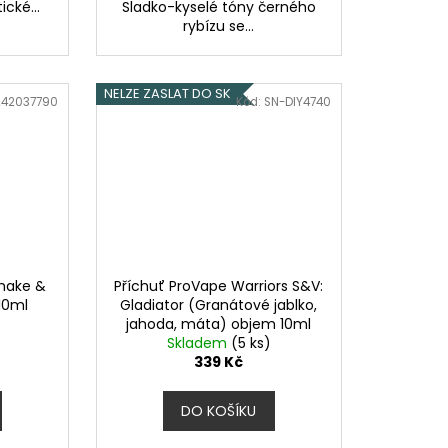
cké...
Sladko-kyselé tóny černého
rybízu se...
NELZE ZASLAT DO SK
242037790
Kód:
SN-DIY4740
Shake &
Příchuť ProVape Warriors S&V:
10ml
Gladiator (Granátové jablko,
jahoda, máta) objem 10ml
Skladem
(5 ks)
339 Kč
DO KOŠÍKU