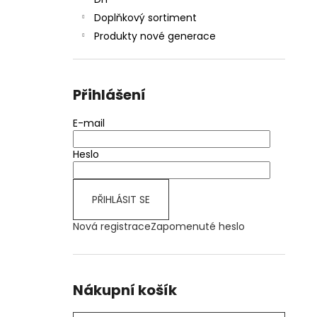
JOYETECH BF SS316 ATOMIZER 0,6OHM
l
Doplňkový sortiment
57 Kč
Produkty nové generace
Přihlášení
E-mail
Heslo
PŘIHLÁSIT SE
Nová registrace
Zapomenuté heslo
Nákupní košík