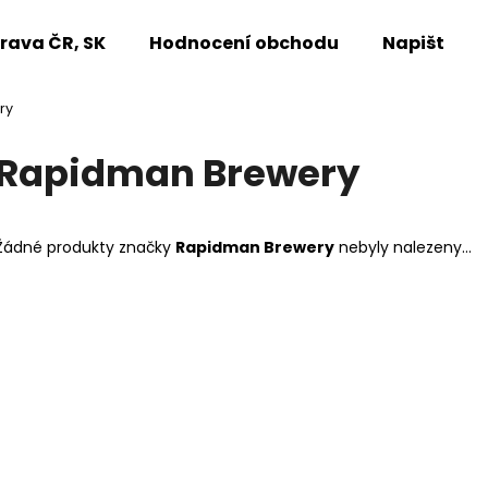
rava ČR, SK
Hodnocení obchodu
Napište n
ry
Co potřebujete najít?
Rapidman Brewery
HLEDAT
Žádné produkty značky
Rapidman Brewery
nebyly nalezeny...
Doporučujeme