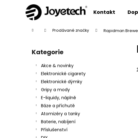
K
Přejít
na
o
Kontakt
Dop
obsah
Zpět
Zpět
š
do
do
í
Domů
Prodávané značky
Rapidman Brewe
k
obchodu
obchodu
P
o
Kategorie
Přeskočit
s
kategorie
t
Akce & novinky
r
Elektronické cigarety
a
Elektronické dýmky
n
Gripy a mody
n
E-liquidy, náplně
í
Báze a příchutě
p
Atomizéry a tanky
a
Baterie, nabíjení
n
Příslušenství
e
DIY