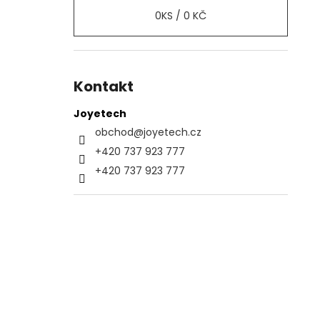
0
KS /
0 KČ
Kontakt
Joyetech
obchod
@
joyetech.cz
+420 737 923 777
+420 737 923 777