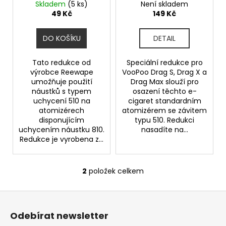
ů
(Stříbrná)
Drag S / Drag X / Drag
Skladem
(5 ks)
Není skladem
u
a
Max
49 Kč
149 Kč
k
j
t
í
DO KOŠÍKU
DETAIL
ů
t
?
Tato redukce od
Speciální redukce pro
výrobce Reewape
VooPoo Drag S, Drag X a
umožňuje použití
Drag Max slouží pro
náustků s typem
osazení těchto e-
uchycení 510 na
cigaret standardním
atomizérech
atomizérem se závitem
HLEDAT
disponujícím
typu 510. Redukci
uchycením náustku 810.
nasadíte na...
Redukce je vyrobena z...
D
o
2
položek celkem
O
p
v
o
Z
l
r
á
á
Odebírat newsletter
u
d
p