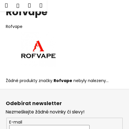
K
Hledat
Nákupní
Menu
Přihlášení
Rofvape
Přejít
o
Zpět
Zpět
na
košík
š
obsah
í
Rofvape
C
k
o
p
o
t
ř
e
Žádné produkty značky
Rofvape
nebyly nalezeny...
b
u
Z
j
á
Odebírat newsletter
e
p
Nezmeškejte žádné novinky či slevy!
t
a
e
t
E-mail
n