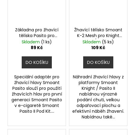
Základna pro žhavící
Žhavící tělísko Smoant
tělíska Pasito pro
K-2 Mesh pro Knight
Smoant Pasito II Pod
80W / Pasito II
Skladem
(1 ks)
Skladem
(5 ks)
(1ks)
(0,4ohm) (1ks)
89 Kč
109 Kč
DO KOŠÍKU
DO KOŠÍKU
Speciální adaptér pro
Náhradní žhavící hlavy z
žhavící hlavy Smoant
platformy Smoant
Pasito slouží pro použití
Knight / Pasito II
žhavících hlav pro první
nabídnou výrazné
generaci Smoant Pasito
podání chuti, velkou
v e-cigaretě Smoant
odpařovací plochu a
Pasito II Pod Kit....
efektivní náběh žhavení.
Nabídnou také...