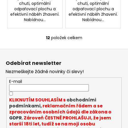
chuti, optimální
chuti, optimální
odpařovací plochu a
odpařovací plochu a
efektivní náběh žhavení.
efektivní náběh žhavení.
Nabídnou...
Nabídnou...
12
položek celkem
O
v
Z
l
á
á
Odebírat newsletter
d
p
a
Nezmeškejte žádné novinky či slevy!
a
c
t
E-mail
í
í
p
r
KLIKNUTÍM SOUHLASÍM s
obchodními
v
podmínkami,
reklamačním řádem a se
k
zpracováním osobních údajů dle zákona o
y
GDPR
. Zároveň ČESTNĚ PROHLAŠUJI, že jsem
v
starší 18ti let, tudíž se na moji osobu