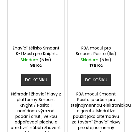
Žhavící tělísko Smoant
RBA modul pro
K-1 Mesh pro Knight
Smoant Pasito (1ks)
80W / Pasito II
Skladem
(5 ks)
Skladem
(5 ks)
(0,3ohm) (1ks)
99 Kč
179 Kč
DO KOŠÍKU
DO KOŠÍKU
Náhradní žhavící hlavy z
RBA modul Smoant
platformy Smoant
Pasito je určen pro
Knight / Pasito II
stejnojmennou elektronickou
nabídnou výrazné
cigaretu. Modul lze
podání chuti, velkou
použít jako alternativu
odpařovací plochu a
za tovární žhavící hlavy
efektivní náběh žhavení.
pro stejnojmenný