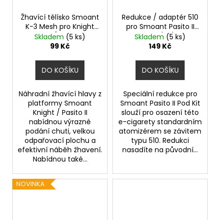
Žhavící tělísko Smoant
Redukce / adaptér 510
K-3 Mesh pro Knight
pro Smoant Pasito II
80W / Pasito II
Pod (1ks)
Skladem
(5 ks)
Skladem
(5 ks)
(0,6ohm) (1ks)
99 Kč
149 Kč
DO KOŠÍKU
DO KOŠÍKU
Náhradní žhavící hlavy z
Speciální redukce pro
platformy Smoant
Smoant Pasito II Pod Kit
Knight / Pasito II
slouží pro osazení této
nabídnou výrazné
e-cigarety standardním
podání chuti, velkou
atomizérem se závitem
odpařovací plochu a
typu 510. Redukci
efektivní náběh žhavení.
nasadíte na původní...
Nabídnou také...
NOVINKA