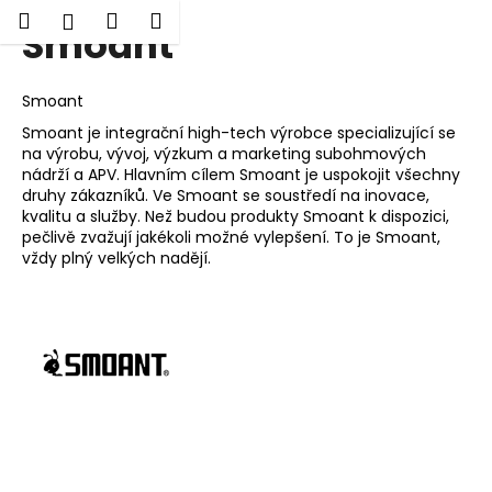
K
Hledat
Nákupní
Menu
Přihlášení
Smoant
Přejít
o
Zpět
Zpět
na
košík
š
obsah
í
Smoant
C
k
Smoant je integrační high-tech výrobce specializující se
o
na výrobu, vývoj, výzkum a marketing subohmových
p
nádrží a APV. Hlavním cílem Smoant je uspokojit všechny
druhy zákazníků. Ve Smoant se soustředí na inovace,
o
kvalitu a služby. Než budou produkty Smoant k dispozici,
t
pečlivě zvažují jakékoli možné vylepšení. To je Smoant,
ř
vždy plný velkých nadějí.
e
b
u
j
e
t
e
n