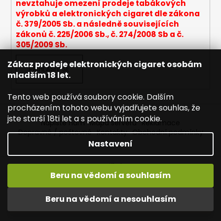
ý
nevztahuje omezení prodeje tabákových
p
výrobků a elektronických cigaret dle zákona
i
č. 379/2005 Sb. a následně souvisejících
s
zákonů č. 225/2006 Sb., č. 274/2008 Sb a č.
u
305/2009 Sb.
Zákaz prodeje elektronických cigaret osobám
PŘIHLÁSIT SE
mladším 18 let.
Tento web používá soubory cookie. Dalším
procházením tohoto webu vyjadřujete souhlas, že
jste starší 18ti let a s používáním cookie.
Napište nám
Mapa serveru
Reklamace
Dopravné / poštovné
Kontakty
Obchodní podmínky
Nastavení
Vytvořil Shoptet
Beru na vědomí a souhlasím
Copyright 2026
Joyetech - Značkové elektronické
cigarety
. Všechna práva vyhrazena.
Upravit nastavení
Vítejte na JOYETECH. DORUČENÍ ZDARMA zásilkovnou nad
Beru na vědomí a nesouhlasím
cookies
600,- kč / 50 EURO!