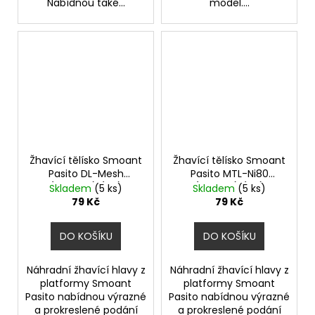
Nabídnou také...
model....
Žhavící tělísko Smoant
Žhavící tělísko Smoant
Pasito DL-Mesh
Pasito MTL-Ni80
(0,6ohm) (1ks)
(1,4ohm) (1ks)
Skladem
(5 ks)
Skladem
(5 ks)
79 Kč
79 Kč
DO KOŠÍKU
DO KOŠÍKU
Náhradní žhavící hlavy z
Náhradní žhavící hlavy z
platformy Smoant
platformy Smoant
Pasito nabídnou výrazné
Pasito nabídnou výrazné
a prokreslené podání
a prokreslené podání