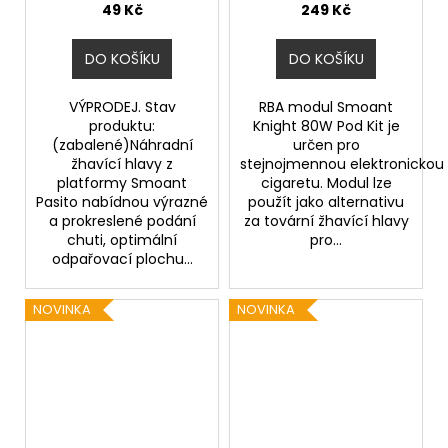
VÝPRODEJ.
49 Kč
249 Kč
DO KOŠÍKU
DO KOŠÍKU
VÝPRODEJ. Stav
RBA modul Smoant
produktu:
Knight 80W Pod Kit je
(zabalené)Náhradní
určen pro
žhavící hlavy z
stejnojmennou elektronickou
platformy Smoant
cigaretu. Modul lze
Pasito nabídnou výrazné
použít jako alternativu
a prokreslené podání
za tovární žhavící hlavy
chuti, optimální
pro...
odpařovací plochu...
NOVINKA
NOVINKA