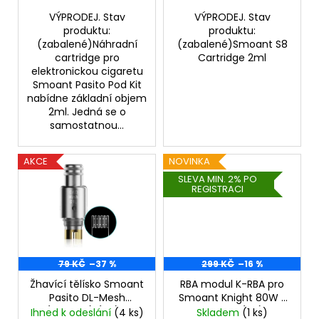
ů
č
u
VÝPRODEJ. Stav
VÝPRODEJ. Stav
produktu:
produktu:
j
(zabalené)Náhradní
(zabalené)Smoant S8
e
cartridge pro
Cartridge 2ml
m
elektronickou cigaretu
e
Smoant Pasito Pod Kit
nabídne základní objem
2ml. Jedná se o
INNOKIN
samostatnou...
Z-
COIL
0,8
AKCE
NOVINKA
OHM
SLEVA MIN. 2% PO
-
REGISTRACI
ŽHAVÍCÍ
HLAVA
69
Kč
79 KČ
–37 %
299 KČ
–16 %
Žhavící tělísko Smoant
RBA modul K-RBA pro
Pasito DL-Mesh
Smoant Knight 80W /
(0,6ohm) (1ks) -
Pasito II (1ks)
Ihned k odeslání
(4 ks)
Skladem
(1 ks)