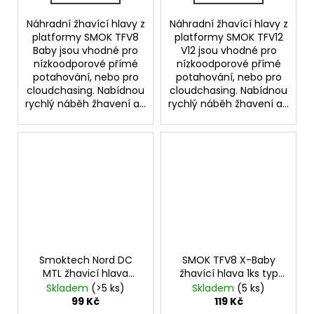
Náhradní žhavící hlavy z
Náhradní žhavící hlavy z
platformy SMOK TFV8
platformy SMOK TFV12
Baby jsou vhodné pro
V12 jsou vhodné pro
nízkoodporové přímé
nízkoodporové přímé
potahování, nebo pro
potahování, nebo pro
cloudchasing. Nabídnou
cloudchasing. Nabídnou
rychlý náběh žhavení a...
rychlý náběh žhavení a...
Smoktech Nord DC
SMOK TFV8 X-Baby
MTL žhavicí hlava
žhavící hlava 1ks typ
0,8ohm
hlavy M2 0,25ohm
Skladem
(>5 ks)
Skladem
(5 ks)
99 Kč
119 Kč