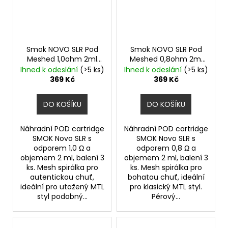
Smok NOVO SLR Pod
Smok NOVO SLR Pod
Meshed 1,0ohm 2ml
Meshed 0,8ohm 2ml
3ks
3ks
Ihned k odeslání
(>5 ks)
Ihned k odeslání
(>5 ks)
369 Kč
369 Kč
DO KOŠÍKU
DO KOŠÍKU
Náhradní POD cartridge
Náhradní POD cartridge
SMOK Novo SLR s
SMOK Novo SLR s
odporem 1,0 Ω a
odporem 0,8 Ω a
objemem 2 ml, balení 3
objemem 2 ml, balení 3
ks. Mesh spirálka pro
ks. Mesh spirálka pro
autentickou chuť,
bohatou chuť, ideální
ideální pro utažený MTL
pro klasický MTL styl.
styl podobný...
Pérový...