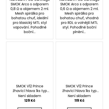
SMOK Arco s odporem
SMOK Arco s odporem
0,8 Ω a objemem 2 ml.
0,6 Ω a objemem 2 ml.
Mesh spirálka pro
Mesh spirálka pro
bohatou chuť, ideální
bohatou chuť, vhodná
pro klasický MTL styl
pro RDL a volnější MTL
vapování. Pohodlné
styl. Pohodlné boční
boční...
plnění...
SMOK V12 Prince
SMOK V12 Prince
žhavící hlava 1ks typ
žhavící hlava 1ks typ
hlavy X6 0,15ohm
hlavy Q4 0,4ohm
Není skladem
Není skladem
129 Kč
119 Kč