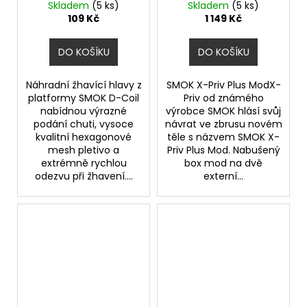
0,4ohm
Skladem
(5 ks)
Skladem
(5 ks)
109 Kč
1 149 Kč
DO KOŠÍKU
DO KOŠÍKU
Náhradní žhavící hlavy z
SMOK X-Priv Plus ModX-
platformy SMOK D-Coil
Priv od známého
nabídnou výrazné
výrobce SMOK hlásí svůj
podání chuti, vysoce
návrat ve zbrusu novém
kvalitní hexagonové
těle s názvem SMOK X-
mesh pletivo a
Priv Plus Mod. Nabušený
extrémně rychlou
box mod na dvě
odezvu při žhavení....
externí...