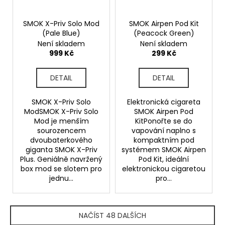
SMOK X-Priv Solo Mod
SMOK Airpen Pod Kit
(Pale Blue)
(Peacock Green)
Není skladem
Není skladem
999 Kč
299 Kč
DETAIL
DETAIL
SMOK X-Priv Solo
Elektronická cigareta
ModSMOK X-Priv Solo
SMOK Airpen Pod
Mod je menším
KitPonořte se do
sourozencem
vapování naplno s
dvoubaterkového
kompaktním pod
giganta SMOK X-Priv
systémem SMOK Airpen
Plus. Geniálně navržený
Pod Kit, ideální
box mod se slotem pro
elektronickou cigaretou
jednu...
pro...
NAČÍST 48 DALŠÍCH