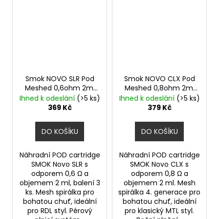
Smok NOVO SLR Pod
Smok NOVO CLX Pod
Meshed 0,6ohm 2ml
Meshed 0,8ohm 2ml
3ks
3ks
Ihned k odeslání
(>5 ks)
Ihned k odeslání
(>5 ks)
369 Kč
379 Kč
DO KOŠÍKU
DO KOŠÍKU
Náhradní POD cartridge
Náhradní POD cartridge
SMOK Novo SLR s
SMOK Novo CLX s
odporem 0,6 Ω a
odporem 0,8 Ω a
objemem 2 ml, balení 3
objemem 2 ml. Mesh
ks. Mesh spirálka pro
spirálka 4. generace pro
bohatou chuť, ideální
bohatou chuť, ideální
pro RDL styl. Pérový
pro klasický MTL styl.