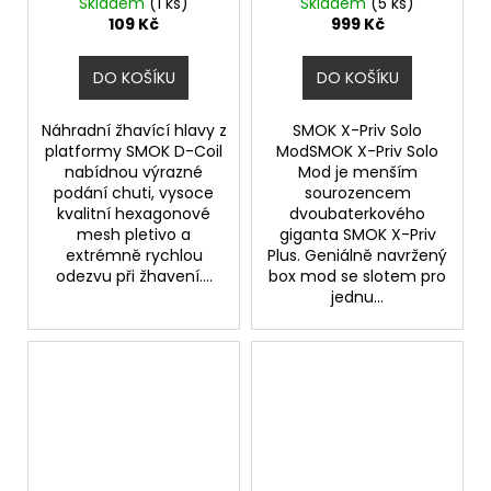
0,15ohm
Skladem
(1 ks)
Skladem
(5 ks)
109 Kč
999 Kč
DO KOŠÍKU
DO KOŠÍKU
Náhradní žhavící hlavy z
SMOK X-Priv Solo
platformy SMOK D-Coil
ModSMOK X-Priv Solo
nabídnou výrazné
Mod je menším
podání chuti, vysoce
sourozencem
kvalitní hexagonové
dvoubaterkového
mesh pletivo a
giganta SMOK X-Priv
extrémně rychlou
Plus. Geniálně navržený
odezvu při žhavení....
box mod se slotem pro
jednu...