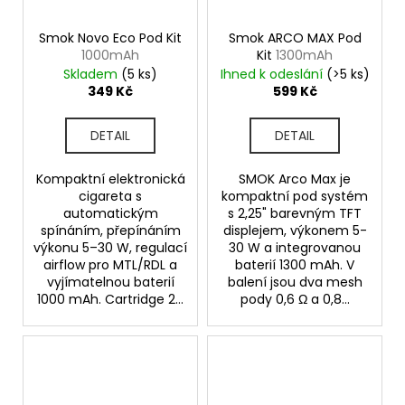
Smok Novo Eco Pod Kit
Smok ARCO MAX Pod
1000mAh
Kit
1300mAh
Skladem
(5 ks)
Ihned k odeslání
(>5 ks)
349 Kč
599 Kč
DETAIL
DETAIL
Kompaktní elektronická
SMOK Arco Max je
cigareta s
kompaktní pod systém
automatickým
s 2,25" barevným TFT
spínáním, přepínáním
displejem, výkonem 5-
výkonu 5–30 W, regulací
30 W a integrovanou
airflow pro MTL/RDL a
baterií 1300 mAh. V
vyjímatelnou baterií
balení jsou dva mesh
1000 mAh. Cartridge 2...
pody 0,6 Ω a 0,8...