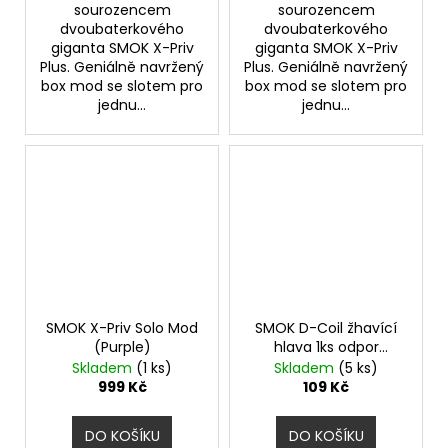
sourozencem
sourozencem
dvoubaterkového
dvoubaterkového
giganta SMOK X-Priv
giganta SMOK X-Priv
Plus. Geniálně navržený
Plus. Geniálně navržený
box mod se slotem pro
box mod se slotem pro
jednu...
jednu...
SMOK X-Priv Solo Mod
SMOK D-Coil žhavící
(Purple)
hlava 1ks odpor
0,23ohm
Skladem
(1 ks)
Skladem
(5 ks)
999 Kč
109 Kč
DO KOŠÍKU
DO KOŠÍKU