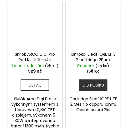
Smok ARCO DIGI Pro
iSmoka-Eleaf IORE LITE
Pod Kit
1300mAh
2 cartridge 2Pack
Ihned k odeslání
(>5 ks)
Skladem
(>5 ks)
529 Kč
158 Kč
DETAIL
DO KOŠÍKU
SMOK Arco Digi Pro je
Cartridge Eleaf IORE LITE
výkonným systémem s
2 Mesh o odporu 1ohm.
barevným 0,85" TFT
Obsah balení 2ks
displejem, výkonem 5–
30W a integrovanou
baterií 1300 mAh. Rychlé