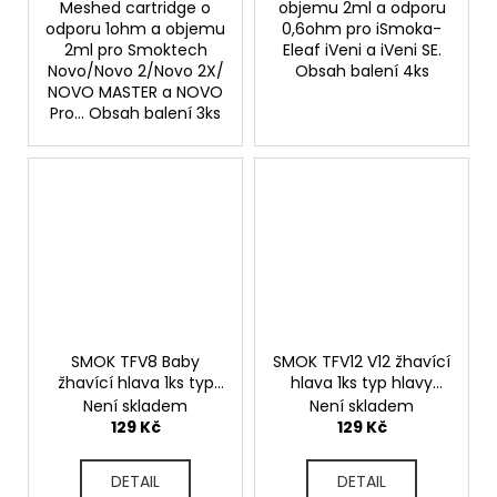
Meshed cartridge o
objemu 2ml a odporu
odporu 1ohm a objemu
0,6ohm pro iSmoka-
2ml pro Smoktech
Eleaf iVeni a iVeni SE.
Novo/Novo 2/Novo 2X/
Obsah balení 4ks
NOVO MASTER a NOVO
Pro... Obsah balení 3ks
SMOK TFV8 Baby
SMOK TFV12 V12 žhavící
žhavící hlava 1ks typ
hlava 1ks typ hlavy
hlavy X4 0,15ohm
V12-Q4 0,15ohm
Není skladem
Není skladem
129 Kč
129 Kč
DETAIL
DETAIL