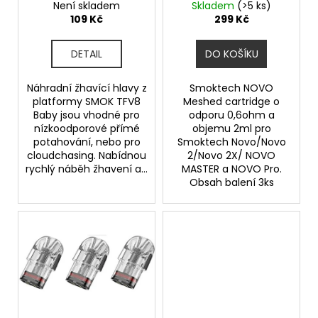
ů
Q2 0,6ohm
0,6ohm 2ml 3Pack
Není skladem
Skladem
(>5 ks)
u
a
109 Kč
299 Kč
k
j
t
í
DETAIL
DO KOŠÍKU
ů
t
?
Náhradní žhavící hlavy z
Smoktech NOVO
platformy SMOK TFV8
Meshed cartridge o
Baby jsou vhodné pro
odporu 0,6ohm a
nízkoodporové přímé
objemu 2ml pro
potahování, nebo pro
Smoktech Novo/Novo
cloudchasing. Nabídnou
2/Novo 2X/ NOVO
HLEDAT
rychlý náběh žhavení a...
MASTER a NOVO Pro.
Obsah balení 3ks
D
o
p
o
r
u