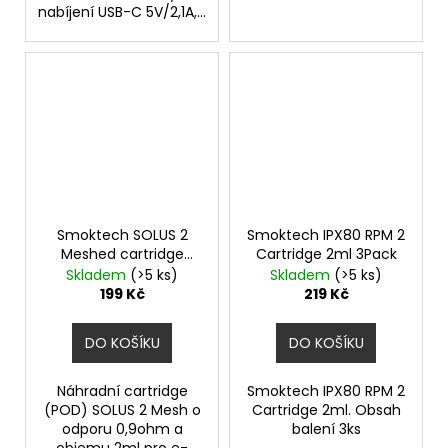
nabíjení USB-C 5V/2,1A,...
Smoktech SOLUS 2
Smoktech IPX80 RPM 2
Meshed cartridge
Cartridge 2ml 3Pack
0,9ohm 2ml 3Pack
Skladem
(>5 ks)
Skladem
(>5 ks)
199 Kč
219 Kč
DO KOŠÍKU
DO KOŠÍKU
Náhradní cartridge
Smoktech IPX80 RPM 2
(POD) SOLUS 2 Mesh o
Cartridge 2ml. Obsah
odporu 0,9ohm a
balení 3ks