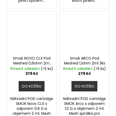
plnicí systém...
Boční plnění...
Smok NOVO CLX Pod
Smok ARCO Pod
Meshed 0,6ohm 2ml
Meshed 1,1ohm 2ml 3ks
3ks
Ihned k odeslání
(>5 ks)
Ihned k odeslání
(>5 ks)
379 Kč
279 Kč
DO KOŠÍKU
DO KOŠÍKU
Náhradní POD cartridge
Náhradní POD cartridge
SMOK Novo CLX s
SMOK Arco s odporem
odporem 0,6 Ω a
1,0 Ω a objemem 2 ml.
objemem 2 ml. Mesh
Mesh spirálka pro