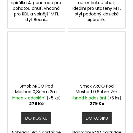
spirálka 4. generace pro
autentickou chuť,
bohatou chuť, vhodná
ideální pro utažený MTL
pro RDL a volnější MTL
styl podobný klasické
styl. Boční...
cigaretě....
Smok ARCO Pod
Smok ARCO Pod
Meshed 0,8ohm 2ml
Meshed 0,6ohm 2ml
3ks
3ks
Ihned k odeslání
(>5 ks)
Ihned k odeslání
(>5 ks)
279 Kč
279 Kč
DO KOŠÍKU
DO KOŠÍKU
Náhradní POD cartridge
Náhradní POD cartridge