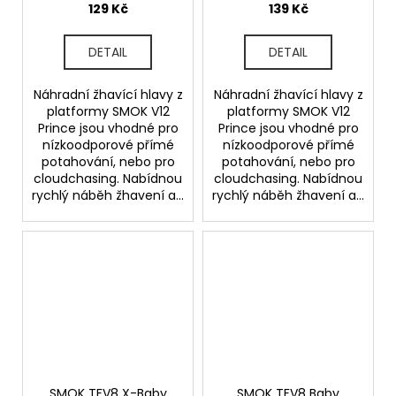
0,17ohm
0,2ohm
129 Kč
139 Kč
DETAIL
DETAIL
Náhradní žhavící hlavy z
Náhradní žhavící hlavy z
platformy SMOK V12
platformy SMOK V12
Prince jsou vhodné pro
Prince jsou vhodné pro
nízkoodporové přímé
nízkoodporové přímé
potahování, nebo pro
potahování, nebo pro
cloudchasing. Nabídnou
cloudchasing. Nabídnou
rychlý náběh žhavení a...
rychlý náběh žhavení a...
SMOK TFV8 X-Baby
SMOK TFV8 Baby