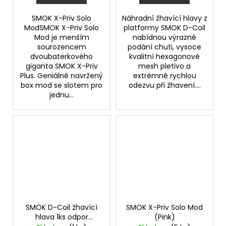
SMOK X-Priv Solo
Náhradní žhavící hlavy z
ModSMOK X-Priv Solo
platformy SMOK D-Coil
Mod je menším
nabídnou výrazné
sourozencem
podání chuti, vysoce
dvoubaterkového
kvalitní hexagonové
giganta SMOK X-Priv
mesh pletivo a
Plus. Geniálně navržený
extrémně rychlou
box mod se slotem pro
odezvu při žhavení....
jednu...
SMOK D-Coil žhavící
SMOK X-Priv Solo Mod
hlava 1ks odpor
(Pink)