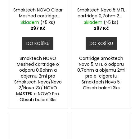
č
u
Smoktech NOVO Clear
Smoktech Novo 5 MTL
j
Meshed cartridge
cartridge 0,7ohm 2ml
e
0,8ohm 2ml 3Pack
3Pack
Skladem
(>5 ks)
Skladem
(>5 ks)
m
297 Kč
297 Kč
e
DO KOŠÍKU
DO KOŠÍKU
PEEGEE
DESERT
Smoktech NOVO
Cartridge Smoktech
SHIP
Meshed cartridge o
Novo 5 MTL o odporu
06MG
odporu 0,8ohm a
0,7ohm a objemu 2ml
objemu 2ml pro
pro e-cigaretu
179
Smoktech Novo/Novo
Smoktech Novo 5.
Kč
2/Novo 2X/ NOVO
Obsah balení 3ks
MASTER a NOVO Pro.
Obsah balení 3ks