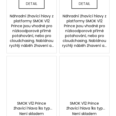
DETAIL
DETAIL
Náhradní žhavící hlavy z
Náhradní žhavící hlavy z
platformy SMOK V12
platformy SMOK V12
Prince jsou vhodné pro
Prince jsou vhodné pro
nízkoodporové přímé
nízkoodporové přímé
potahování, nebo pro
potahování, nebo pro
cloudchasing. Nabídnou
cloudchasing. Nabídnou
rychlý náběh žhavení a...
rychlý náběh žhavení a...
SMOK V12 Prince
SMOK V12 Prince
žhavící hlava 1ks typ
žhavící hlava 1ks typ
hlavy Max Mesh
hlavy Dual Mesh
Není skladem
Není skladem