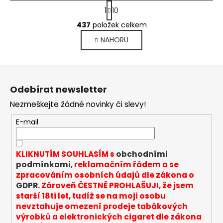
S
1
10
t
O
r
437
položek celkem
v
á
NAHORU
l
n
k
á
o
d
Z
v
a
á
á
c
Odebírat newsletter
n
p
í
í
Nezmeškejte žádné novinky či slevy!
p
a
r
t
E-mail
v
í
k
y
KLIKNUTÍM SOUHLASÍM s
obchodními
v
podmínkami,
reklamačním řádem a se
ý
zpracováním osobních údajů dle zákona o
p
GDPR
. Zároveň ČESTNĚ PROHLAŠUJI, že jsem
i
starší 18ti let, tudíž se na moji osobu
s
nevztahuje omezení prodeje tabákových
u
výrobků a elektronických cigaret dle zákona