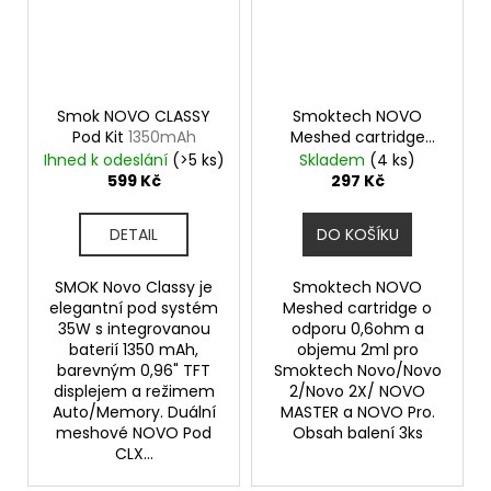
Smok NOVO CLASSY
Smoktech NOVO
Pod Kit
1350mAh
Meshed cartridge
0,6ohm 2ml 3Pack
Ihned k odeslání
(>5 ks)
Skladem
(4 ks)
599 Kč
297 Kč
DETAIL
DO KOŠÍKU
SMOK Novo Classy je
Smoktech NOVO
elegantní pod systém
Meshed cartridge o
35W s integrovanou
odporu 0,6ohm a
baterií 1350 mAh,
objemu 2ml pro
barevným 0,96" TFT
Smoktech Novo/Novo
displejem a režimem
2/Novo 2X/ NOVO
Auto/Memory. Duální
MASTER a NOVO Pro.
meshové NOVO Pod
Obsah balení 3ks
CLX...