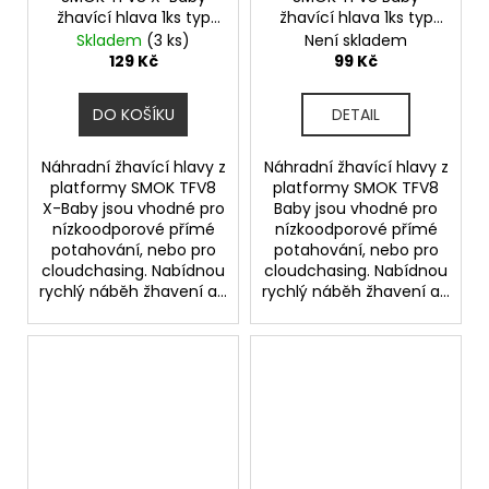
žhavící hlava 1ks typ
žhavící hlava 1ks typ
hlavy X4 0,13ohm
hlavy Q4 0,4ohm
Skladem
(3 ks)
Není skladem
129 Kč
99 Kč
DO KOŠÍKU
DETAIL
Náhradní žhavící hlavy z
Náhradní žhavící hlavy z
platformy SMOK TFV8
platformy SMOK TFV8
X-Baby jsou vhodné pro
Baby jsou vhodné pro
nízkoodporové přímé
nízkoodporové přímé
potahování, nebo pro
potahování, nebo pro
cloudchasing. Nabídnou
cloudchasing. Nabídnou
rychlý náběh žhavení a...
rychlý náběh žhavení a...