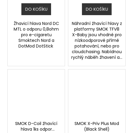
DO KOŠÍKU
DO KOŠÍKU
Žhavicí hlava Nord DC
Náhradní žhavící hlavy z
MTL o odporu 0,8ohm
platformy SMOK TFV8
pro e-cigaretu
X-Baby jsou vhodné pro
Smoktech Nord a
nízkoodporové přímé
DotMod DotStick
potahování, nebo pro
cloudchasing. Nabídnou
rychlý náběh žhavení a...
SMOK D-Coil žhavící
SMOK X-Priv Plus Mod
hlava 1ks odpor
(Black Shell)