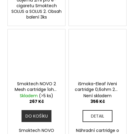
objemu 2ml pro e-
cigaretu Smoktech
SOLUS a SOLUS 2. Obsah
balení 3ks
Smoktech NOVO 2
iSmoka-Eleaf iVeni
Mesh cartridge 1ohm
cartridge 0,6ohm 2ml
2ml 3Pack
4pack
Skladem
(>5 ks)
Není skladem
267 Kč
356 Kč
DO KOŠÍKU
DETAIL
Smoktech NOVO
Náhradní cartridge o