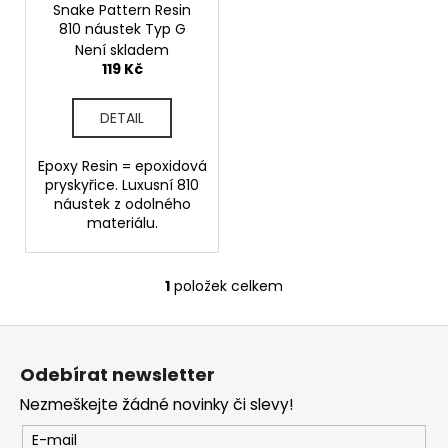
o
Snake Pattern Resin
t
a
810 náustek Typ G
d
ů
j
Není skladem
u
119 Kč
í
k
t
t
DETAIL
?
ů
Epoxy Resin = epoxidová
pryskyřice. Luxusní 810
náustek z odolného
materiálu.
HLEDAT
1
položek celkem
O
v
D
Z
l
o
á
á
p
Odebírat newsletter
d
o
p
a
r
Nezmeškejte žádné novinky či slevy!
a
c
u
t
E-mail