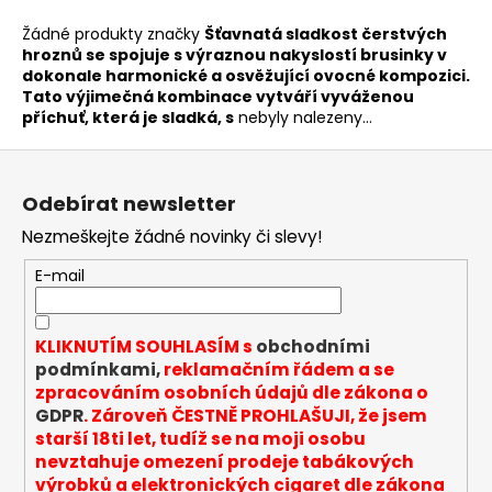
a
Žádné produkty značky
Šťavnatá sladkost čerstvých
j
hroznů se spojuje s výraznou nakyslostí brusinky v
dokonale harmonické a osvěžující ovocné kompozici.
í
Tato výjimečná kombinace vytváří vyváženou
t
příchuť, která je sladká, s
nebyly nalezeny...
?
Z
á
Odebírat newsletter
p
Nezmeškejte žádné novinky či slevy!
a
HLEDAT
t
E-mail
í
KLIKNUTÍM SOUHLASÍM s
obchodními
D
podmínkami,
reklamačním řádem a se
o
zpracováním osobních údajů dle zákona o
p
GDPR
. Zároveň ČESTNĚ PROHLAŠUJI, že jsem
o
starší 18ti let, tudíž se na moji osobu
r
nevztahuje omezení prodeje tabákových
u
výrobků a elektronických cigaret dle zákona