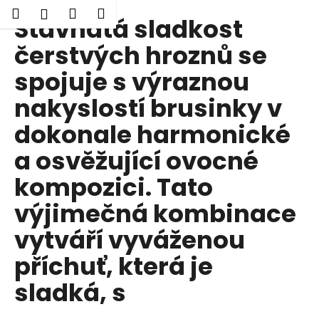
K
Hledat
Nákupní
Menu
Přihlášení
Šťavnatá sladkost
Přejít
o
Zpět
Zpět
na
košík
š
čerstvých hroznů se
obsah
í
spojuje s výraznou
C
k
o
nakyslostí brusinky v
p
dokonale harmonické
o
t
a osvěžující ovocné
ř
kompozici. Tato
e
b
výjimečná kombinace
u
vytváří vyváženou
j
příchuť, která je
e
t
sladká, s
e
n