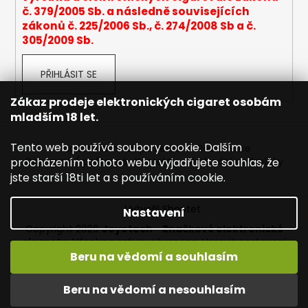
č. 379/2005 Sb. a následně souvisejících
a
zákonů č. 225/2006 Sb., č. 274/2008 Sb a č.
j
305/2009 Sb.
í
t
PŘIHLÁSIT SE
?
Zákaz prodeje elektronických cigaret osobám
mladším 18 let.
Tento web používá soubory cookie. Dalším
Napište nám
Mapa serveru
Reklamace
HLEDAT
procházením tohoto webu vyjadřujete souhlas, že
Dopravné / poštovné
Kontakty
Obchodní podmínky
jste starší 18ti let a s používáním cookie.
Vytvořil Shoptet
Nastavení
D
Copyright 2026
Joyetech - Značkové elektronické
o
cigarety
. Všechna práva vyhrazena.
Upravit nastavení
p
cookies
Beru na vědomí a souhlasím
o
r
Vítejte na JOYETECH. DORUČENÍ ZDARMA zásilkovnou nad
Beru na vědomí a nesouhlasím
u
600,- kč / 50 EURO!