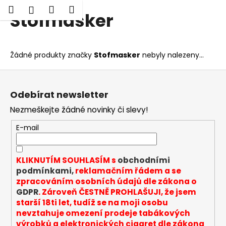
K
Hledat
Nákupní
Menu
Přihlášení
Stofmasker
Přejít
o
Zpět
Zpět
na
košík
š
obsah
í
C
Žádné produkty značky
Stofmasker
nebyly nalezeny...
k
o
Z
p
á
o
Odebírat newsletter
p
t
Nezmeškejte žádné novinky či slevy!
a
ř
t
E-mail
e
í
b
u
KLIKNUTÍM SOUHLASÍM s
obchodními
j
podmínkami,
reklamačním řádem a se
zpracováním osobních údajů dle zákona o
e
GDPR
. Zároveň ČESTNĚ PROHLAŠUJI, že jsem
t
starší 18ti let, tudíž se na moji osobu
e
nevztahuje omezení prodeje tabákových
n
výrobků a elektronických cigaret dle zákona