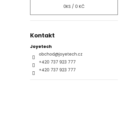
0
KS /
0 KČ
Kontakt
Joyetech
obchod
@
joyetech.cz
+420 737 923 777
+420 737 923 777