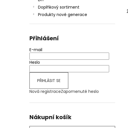
JOYETECH BF SS316 ATOMIZER 0,6OHM
l
Doplňkový sortiment
57 Kč
Produkty nové generace
Přihlášení
E-mail
Heslo
PŘIHLÁSIT SE
Nová registrace
Zapomenuté heslo
Nákupní košík