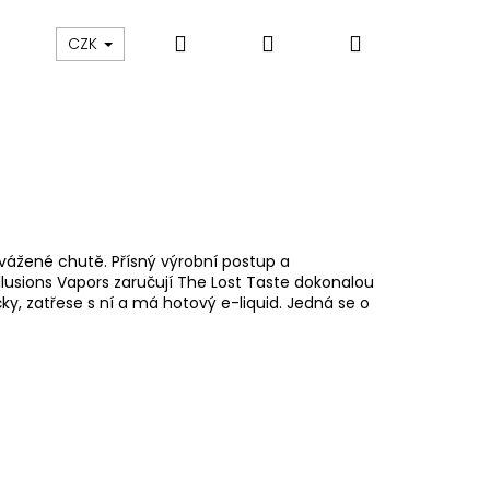
Hledat
Přihlášení
Nákupní
ám
Sledování zásilek
Obchodní podmínky
CZK
košík
vážené chutě. Přísný výrobní postup a
usions Vapors zaručují The Lost Taste dokonalou
čky, zatřese s ní a má hotový e-liquid. Jedná se o
Následující