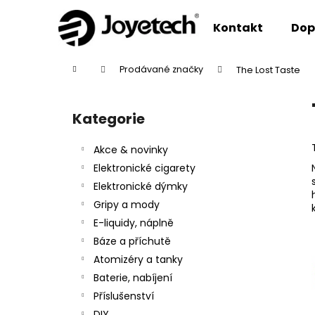
K
Přejít
na
o
Kontakt
Dop
obsah
Zpět
Zpět
š
do
do
í
Domů
Prodávané značky
The Lost Taste
k
obchodu
obchodu
P
o
Kategorie
Přeskočit
s
kategorie
t
Akce & novinky
r
Elektronické cigarety
a
Elektronické dýmky
n
Gripy a mody
n
E-liquidy, náplně
í
Báze a příchutě
p
Atomizéry a tanky
a
Baterie, nabíjení
n
Příslušenství
e
DIY