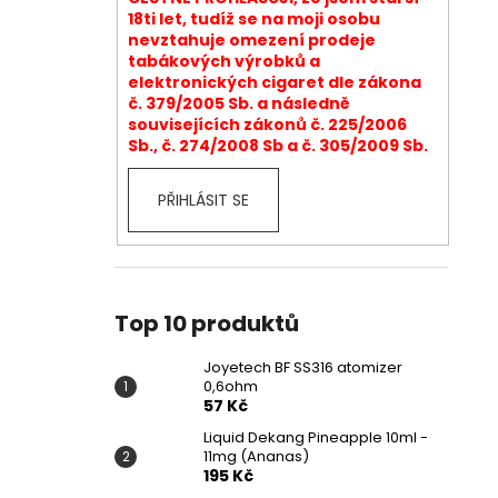
18ti let, tudíž se na moji osobu
nevztahuje omezení prodeje
tabákových výrobků a
elektronických cigaret dle zákona
č. 379/2005 Sb. a následně
souvisejících zákonů č. 225/2006
Sb., č. 274/2008 Sb a č. 305/2009 Sb.
PŘIHLÁSIT SE
Top 10 produktů
Joyetech BF SS316 atomizer
0,6ohm
57 Kč
Liquid Dekang Pineapple 10ml -
11mg (Ananas)
195 Kč