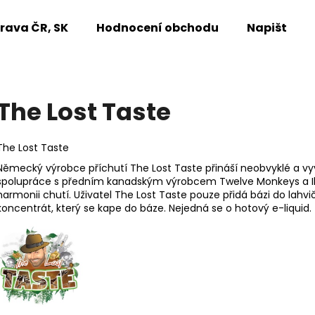
rava ČR, SK
Hodnocení obchodu
Napište n
Co potřebujete najít?
The Lost Taste
HLEDAT
The Lost Taste
Německý výrobce příchutí The Lost Taste přináší neobvyklé a vy
spolupráce s předním kanadským výrobcem Twelve Monkeys a Ill
Doporučujeme
harmonii chutí. Uživatel The Lost Taste pouze přidá bázi do lahvi
koncentrát, který se kape do báze. Nejedná se o hotový e-liquid.