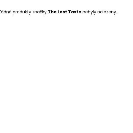
LIQUID DEKANG PINEAPPLE 10ML - 11MG
ELF BAR ELFA P
(ANANAS)
CARTRIDGE - W
2KS
Žádné produkty značky
The Lost Taste
nebyly nalezeny...
195 Kč
189 Kč
Původně:
225 K