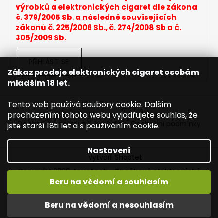
výrobků a elektronických cigaret dle zákona
a
č. 379/2005 Sb. a následně souvisejících
j
zákonů č. 225/2006 Sb., č. 274/2008 Sb a č.
í
305/2009 Sb.
t
?
PŘIHLÁSIT SE
Zákaz prodeje elektronických cigaret osobám
mladším 18 let.
Tento web používá soubory cookie. Dalším
HLEDAT
procházením tohoto webu vyjadřujete souhlas, že
Napište nám
Mapa serveru
Reklamace
Dopravné / poštovné
Kontakty
Obchodní podmínky
jste starší 18ti let a s používáním cookie.
Nastavení
D
Vytvořil Shoptet
o
Copyright 2026
Joyetech - Značkové elektronické
p
cigarety
. Všechna práva vyhrazena.
Upravit nastavení
Beru na vědomí a souhlasím
o
cookies
r
Vítejte na JOYETECH. DORUČENÍ ZDARMA zásilkovnou nad
Beru na vědomí a nesouhlasím
u
600,- kč / 50 EURO!