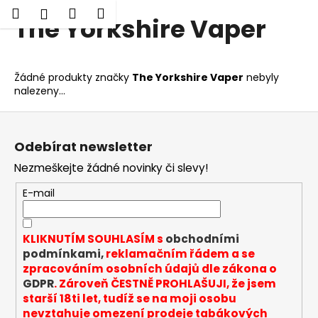
K
Hledat
Nákupní
Menu
Přihlášení
The Yorkshire Vaper
Přejít
o
Zpět
Zpět
na
košík
š
obsah
í
C
Žádné produkty značky
The Yorkshire Vaper
nebyly
k
nalezeny...
o
p
Z
o
á
Odebírat newsletter
t
p
ř
Nezmeškejte žádné novinky či slevy!
a
e
t
E-mail
b
í
u
KLIKNUTÍM SOUHLASÍM s
obchodními
j
podmínkami,
reklamačním řádem a se
e
zpracováním osobních údajů dle zákona o
t
GDPR
. Zároveň ČESTNĚ PROHLAŠUJI, že jsem
e
starší 18ti let, tudíž se na moji osobu
nevztahuje omezení prodeje tabákových
n