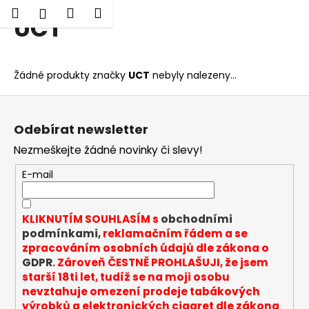
K
Hledat
Nákupní
Menu
Přihlášení
UCT
Přejít
o
Zpět
Zpět
na
košík
š
obsah
í
C
Žádné produkty značky
UCT
nebyly nalezeny...
k
o
Z
p
á
o
Odebírat newsletter
p
t
Nezmeškejte žádné novinky či slevy!
a
ř
t
E-mail
e
í
b
u
KLIKNUTÍM SOUHLASÍM s
obchodními
j
podmínkami,
reklamačním řádem a se
zpracováním osobních údajů dle zákona o
e
GDPR
. Zároveň ČESTNĚ PROHLAŠUJI, že jsem
t
starší 18ti let, tudíž se na moji osobu
e
nevztahuje omezení prodeje tabákových
n
výrobků a elektronických cigaret dle zákona