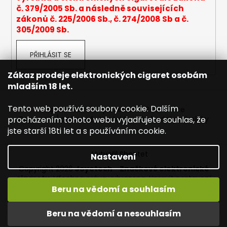
č. 379/2005 Sb. a následně souvisejících
a
zákonů č. 225/2006 Sb., č. 274/2008 Sb a č.
j
305/2009 Sb.
í
t
PŘIHLÁSIT SE
?
Zákaz prodeje elektronických cigaret osobám
mladším 18 let.
Tento web používá soubory cookie. Dalším
Napište nám
Mapa serveru
Reklamace
HLEDAT
procházením tohoto webu vyjadřujete souhlas, že
Dopravné / poštovné
Kontakty
Obchodní podmínky
jste starší 18ti let a s používáním cookie.
Vytvořil Shoptet
Nastavení
D
Copyright 2026
Joyetech - Značkové elektronické
o
cigarety
. Všechna práva vyhrazena.
Upravit nastavení
p
cookies
Beru na vědomí a souhlasím
o
r
Vítejte na JOYETECH. DORUČENÍ ZDARMA zásilkovnou nad
Beru na vědomí a nesouhlasím
u
600,- kč / 50 EURO!