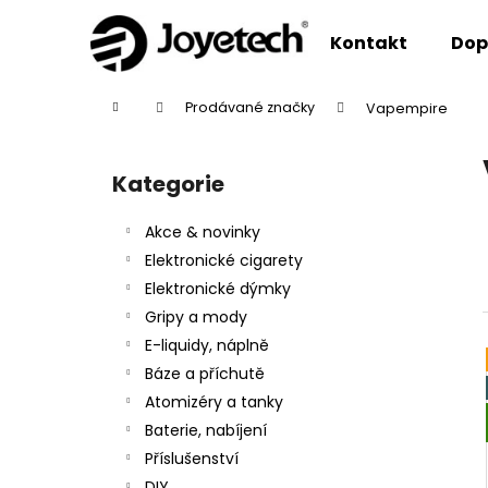
K
Přejít
na
o
Kontakt
Dop
obsah
Zpět
Zpět
š
do
do
í
Domů
Prodávané značky
Vapempire
k
obchodu
obchodu
P
o
Kategorie
Přeskočit
s
kategorie
t
Akce & novinky
r
Elektronické cigarety
a
Elektronické dýmky
n
Gripy a mody
n
E-liquidy, náplně
í
Báze a příchutě
p
Atomizéry a tanky
a
Baterie, nabíjení
n
Příslušenství
e
DIY