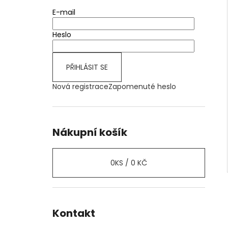
E-mail
Heslo
PŘIHLÁSIT SE
Nová registrace
Zapomenuté heslo
Nákupní košík
0
KS /
0 KČ
Kontakt