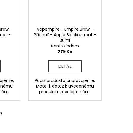
Brew -
Vapempire - Empire Brew -
icot -
Příchuť - Apple Blackcurrant -
30ml
Není skladem
279 Kč
DETAIL
vujeme.
Popis produktu připravujeme.
denému
Máte-li dotaz k uvedenému
 nám.
produktu, zavolejte nám.
m