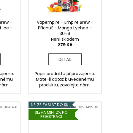
OD - PŘEDNAPLNĚNÁ
ATERMELON - 20MG -
Brew -
Vapempire - Empire Brew -
č
t Ice -
Příchuť - Mango Lychee -
30ml
Není skladem
279 Kč
DETAIL
vujeme.
Popis produktu připravujeme.
denému
Máte-li dotaz k uvedenému
 nám.
produktu, zavolejte nám.
NELZE ZASLAT DO SK
809041491
Kód:
3700809042986
SLEVA MIN. 2% PO
REGISTRACI