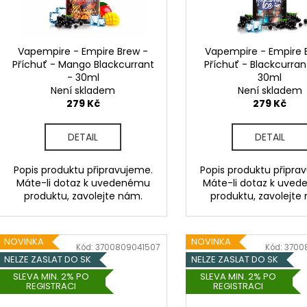
LIQUID DEKANG PINEAPPLE 10ML - 11MG
ELF BAR ELFA P
d
r
(ANANAS)
CARTRIDGE - W
u
2KS
o
195 Kč
k
189 Kč
d
Vapempire - Empire Brew -
Vapempire - Empire 
Původně:
225 K
t
Příchuť - Mango Blackcurrant
Příchuť - Blackcurran
u
- 30ml
30ml
ů
k
Není skladem
Není skladem
t
279 Kč
279 Kč
ů
DETAIL
DETAIL
Popis produktu připravujeme.
Popis produktu připra
Máte-li dotaz k uvedenému
Máte-li dotaz k uve
produktu, zavolejte nám.
produktu, zavolejte
NOVINKA
NOVINKA
Kód:
3700809041507
Kód:
3700
NELZE ZASLAT DO SK
NELZE ZASLAT DO SK
SLEVA MIN. 2% PO
SLEVA MIN. 2% PO
REGISTRACI
REGISTRACI