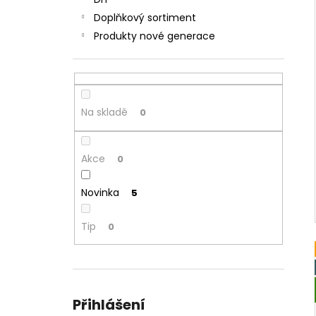
JOYETECH BF SS316 ATOMIZER 0,6OHM
l
Doplňkový sortiment
57 Kč
Produkty nové generace
Na skladě
0
Akce
0
Novinka
5
Tip
0
Přihlášení