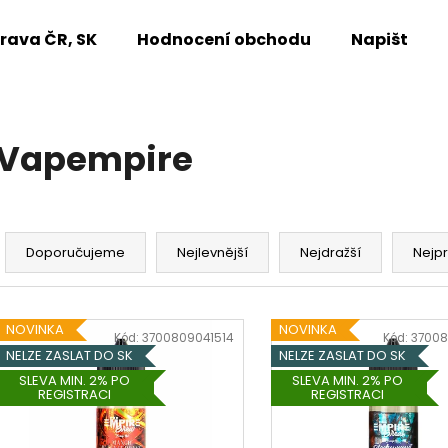
rava ČR, SK
Hodnocení obchodu
Napište n
Co potřebujete najít?
Vapempire
HLEDAT
Ř
a
Doporučujeme
Nejlevnější
Nejdražší
Nejp
Doporučujeme
z
e
V
n
NOVINKA
NOVINKA
ý
Kód:
3700809041514
Kód:
37008
í
NELZE ZASLAT DO SK
NELZE ZASLAT DO SK
p
p
SLEVA MIN. 2% PO
SLEVA MIN. 2% PO
i
REGISTRACI
REGISTRACI
r
s
o
p