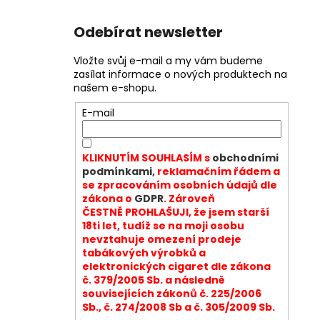
Odebírat newsletter
Vložte svůj e-mail a my vám budeme
zasílat informace o nových produktech na
našem e-shopu.
E-mail
KLIKNUTÍM SOUHLASÍM s
obchodními
podmínkami,
reklamačním řádem a
se zpracováním osobních údajů dle
zákona o
GDPR
. Zároveň
ČESTNĚ PROHLAŠUJI, že jsem starší
18ti let, tudíž se na moji osobu
nevztahuje omezení prodeje
tabákových výrobků a
elektronických cigaret dle zákona
č. 379/2005 Sb. a následně
souvisejících zákonů č. 225/2006
Sb., č. 274/2008 Sb a č. 305/2009 Sb.