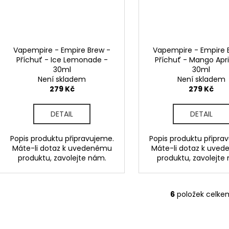
Vapempire - Empire Brew -
Vapempire - Empire 
Příchuť - Ice Lemonade -
Příchuť - Mango Apr
30ml
30ml
Není skladem
Není skladem
279 Kč
279 Kč
DETAIL
DETAIL
Popis produktu připravujeme.
Popis produktu připra
Máte-li dotaz k uvedenému
Máte-li dotaz k uve
produktu, zavolejte nám.
produktu, zavolejte
6
položek celke
O
v
l