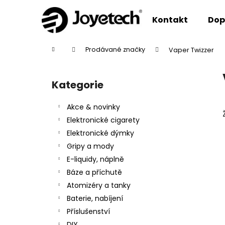
K
Přejít
na
o
Kontakt
Dop
obsah
Zpět
Zpět
š
do
do
í
Domů
Prodávané značky
Vaper Twizzer
k
obchodu
obchodu
P
o
Kategorie
Přeskočit
s
kategorie
t
Akce & novinky
r
Elektronické cigarety
a
Elektronické dýmky
n
Gripy a mody
n
E-liquidy, náplně
í
Báze a příchutě
p
Atomizéry a tanky
a
Baterie, nabíjení
n
Příslušenství
e
DIY