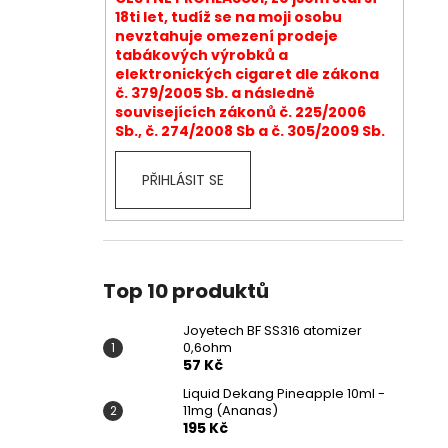
18ti let, tudíž se na moji osobu
nevztahuje omezení prodeje
tabákových výrobků a
elektronických cigaret dle zákona
č. 379/2005 Sb. a následně
souvisejících zákonů č. 225/2006
Sb., č. 274/2008 Sb a č. 305/2009 Sb.
PŘIHLÁSIT SE
Top 10 produktů
Joyetech BF SS316 atomizer
0,6ohm
57 Kč
Liquid Dekang Pineapple 10ml -
11mg (Ananas)
195 Kč