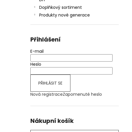
JOYETECH BF SS316 ATOMIZER 0,6OHM
l
Doplňkový sortiment
57 Kč
Produkty nové generace
Přihlášení
E-mail
Heslo
PŘIHLÁSIT SE
Nová registrace
Zapomenuté heslo
Nákupní košík