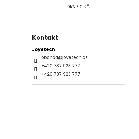
0
KS /
0 KČ
Kontakt
Joyetech
obchod
@
joyetech.cz
+420 737 923 777
+420 737 923 777