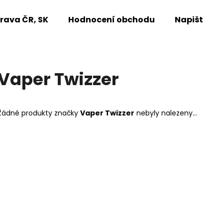
rava ČR, SK
Hodnocení obchodu
Napište n
Co potřebujete najít?
Vaper Twizzer
HLEDAT
Žádné produkty značky
Vaper Twizzer
nebyly nalezeny...
Doporučujeme